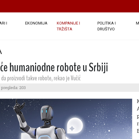
RI I
EKONOMIJA
KOMPANIJE I
POLITIKA I
M
TRŽIŠTA
DRUŠTVO
A
će humaniodne robote u Srbiji
i da proizvodi takve robote, rekao je Vučić
 pregleda: 203