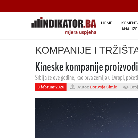
HOME
KOMENTA
ANALIZE
KOMPANIJE I TRŽIŠT
Kineske kompanije proizvodi
Srbija će ove godine, kao prva zemlja u Evropi, počet
3 februar 2026
Autor:
Borivoje Simić
Broj