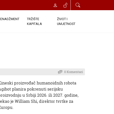
ENADŽMENT
TRŽIŠTE
ŽIVOT I
KAPITALA
UMJETNOST
0 Komentari
Kineski proizvođač humanoidnih robota
Agibot planira pokrenuti serijsku
proizvodnju u Srbiji 2026. ili 2027. godine,
rekao je William Shi, direktor tvrtke za
Europu.