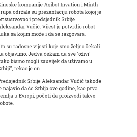
Kineske kompanije Agibot Invation i Minth
grupa održale su prezentaciju robota kojoj je
prisustvovao i predsjednik Srbije
Aleksandar Vučić. Vijest je potvrdio robot
Luka sa kojim može i da se razgovara.
"To su radosne vijesti koje smo željno čekali
da objavimo. Jedva čekam da sve 'oživi'
kako bismo mogli zauvijek da uživamo u
rbiji", rekao je on.
Predsjednik Srbije Aleksandar Vučić takođe
je najavio da će Srbija ove godine, kao prva
zemlja u Evropi, početi da proizvodi takve
robote.