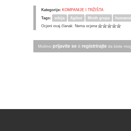
Kategorije:
KOMPANIJE I TRŽIŠTA
Tags:
srbija
Agibot
Minth grupa
humanoi
Ocjeni ovaj članak:
Nema ocjena
prijavite se
registrirajte
Molimo
ili
da biste mog