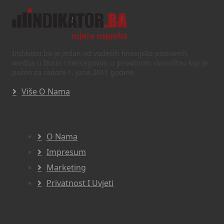
Indikator.ba je jedan od vodećih finasijsko-poslovnih
medija u Bosni i Hercegovini u privatnom vlasništvu koji je
počeo sa radom 1. juna 2011 godine.
Više O Nama
O Nama
Impresum
Marketing
Privatnost I Uvjeti