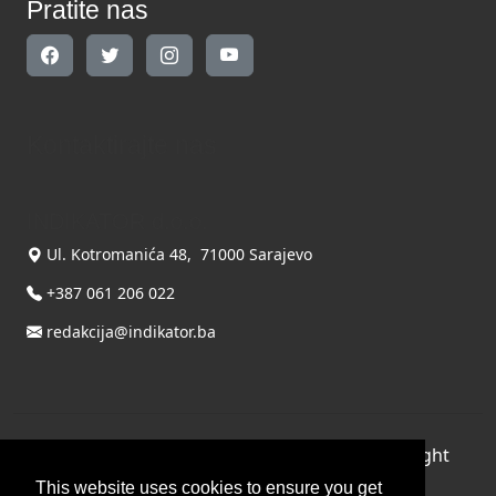
Pratite nas
Kontaktirajte nas
INDIKATOR d.o.o.
Ul. Kotromanića 48, 71000 Sarajevo
+387 061 206 022
redakcija@indikator.ba
©
Copyright 2026 by INDIKATOR d.o.o.
, All Right
Reserved.
This website uses cookies to ensure you get