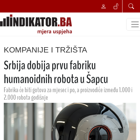
KOMPANIJE I TRŽIŠTA
Srbija dobija prvu fabriku
humanoidnih robota u Šapcu
Fabrika će biti gotova za mjesec i po, a proizvodiće između 1.000 i
2.000 robota godišnje