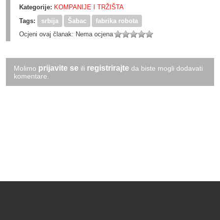
Kategorije:
KOMPANIJE I TRŽIŠTA
Tags:
srbija
Šabac
fabrika robota
Ocjeni ovaj članak:
Nema ocjena
prijavite se
registrirajte
Molimo
ili
da biste mogli dodavati
komentare.