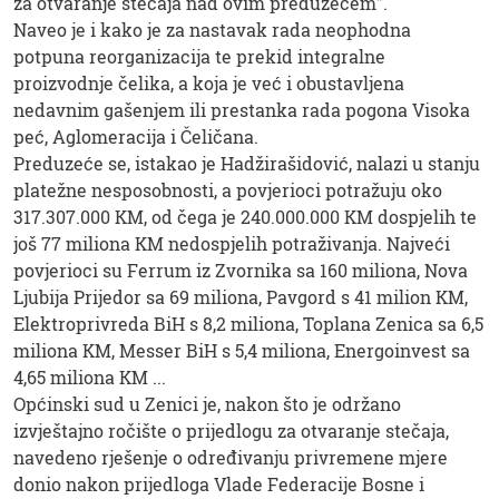
za otvaranje stečaja nad ovim preduzećem”.
Naveo je i kako je za nastavak rada neophodna
potpuna reorganizacija te prekid integralne
proizvodnje čelika, a koja je već i obustavljena
nedavnim gašenjem ili prestanka rada pogona Visoka
peć, Aglomeracija i Čeličana.
Preduzeće se, istakao je Hadžirašidović, nalazi u stanju
platežne nesposobnosti, a povjerioci potražuju oko
317.307.000 KM, od čega je 240.000.000 KM dospjelih te
još 77 miliona KM nedospjelih potraživanja. Najveći
povjerioci su Ferrum iz Zvornika sa 160 miliona, Nova
Ljubija Prijedor sa 69 miliona, Pavgord s 41 milion KM,
Elektroprivreda BiH s 8,2 miliona, Toplana Zenica sa 6,5
miliona KM, Messer BiH s 5,4 miliona, Energoinvest sa
4,65 miliona KM ...
Općinski sud u Zenici je, nakon što je održano
izvještajno ročište o prijedlogu za otvaranje stečaja,
navedeno rješenje o određivanju privremene mjere
donio nakon prijedloga Vlade Federacije Bosne i