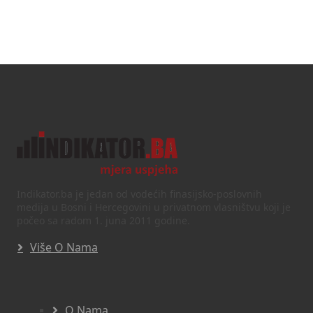
Indikator.ba je jedan od vodećih finasijsko-poslovnih
medija u Bosni i Hercegovini u privatnom vlasništvu koji je
počeo sa radom 1. juna 2011 godine.
Više O Nama
O Nama