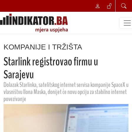
KOMPANIJE I TRŽIŠTA
Starlink registrovao firmu u
Sarajevu
Dolazak Starlinka, satelitskog internet servisa kompanije SpaceX u
vlasništvu Ilona Maska, donijet će novu opciju za stabilno internet
povezivanje