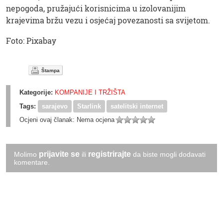
nepogoda, pružajući korisnicima u izolovanijim
krajevima bržu vezu i osjećaj povezanosti sa svijetom.
Foto: Pixabay
Štampa
Kategorije:
KOMPANIJE I TRŽIŠTA
Tags:
sarajevo
Starlink
satelitski internet
Ocjeni ovaj članak:
Nema ocjena
prijavite se
registrirajte
Molimo
ili
da biste mogli dodavati
komentare.