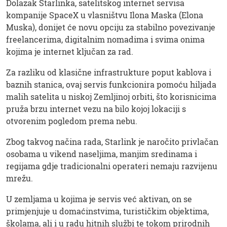
Dolazak Starlinka, satelitskog internet servisa
kompanije SpaceX u vlasništvu Ilona Maska (Elona
Muska), donijet će novu opciju za stabilno povezivanje
freelancerima, digitalnim nomadima i svima onima
kojima je internet ključan za rad.
Za razliku od klasične infrastrukture poput kablova i
baznih stanica, ovaj servis funkcionira pomoću hiljada
malih satelita u niskoj Zemljinoj orbiti, što korisnicima
pruža brzu internet vezu na bilo kojoj lokaciji s
otvorenim pogledom prema nebu.
Zbog takvog načina rada, Starlink je naročito privlačan
osobama u vikend naseljima, manjim sredinama i
regijama gdje tradicionalni operateri nemaju razvijenu
mrežu.
U zemljama u kojima je servis već aktivan, on se
primjenjuje u domaćinstvima, turističkim objektima,
školama, ali i u radu hitnih službi te tokom prirodnih