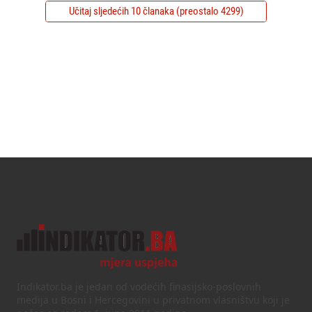
Učitaj sljedećih 10 članaka (preostalo 4299)
Indikator.ba je jedan od vodećih finasijsko-poslovnih
medija u Bosni i Hercegovini u privatnom vlasništvu koji je