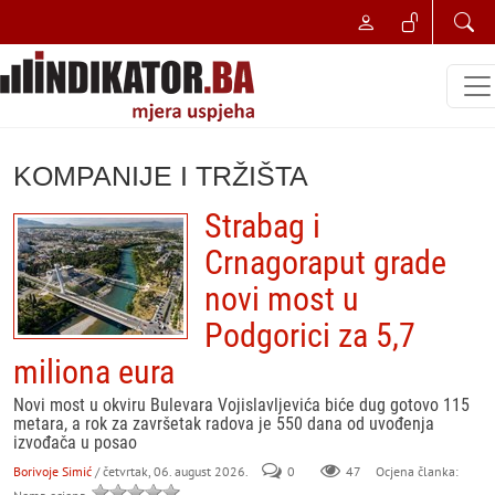
KOMPANIJE I TRŽIŠTA
Strabag i
Crnagoraput grade
novi most u
Podgorici za 5,7
miliona eura
Novi most u okviru Bulevara Vojislavljevića biće dug gotovo 115
metara, a rok za završetak radova je 550 dana od uvođenja
izvođača u posao
Borivoje Simić
/ četvrtak, 06. august 2026.
0
47
Ocjena članka: