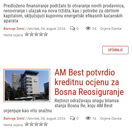
Predloženo finansiranje podržalo bi otvaranje novih prodavnica,
renoviranje i ulazak na nova tržišta, kao i potrebe za obrtnim
kapitalom, uključujući kupovinu energetski efikasnih kućanskih
aparata
Borivoje Simić
/ četvrtak, 06. august 2026.
0
58
Ocjena članka:
Nema ocjena
OPŠIRNIJE
AM Best potvrdio
kreditnu ocjenu za
Bosna Reosiguranje
Rejtinzi odražavaju snagu bilansa
stanja Bosna Re, koju AM Best
ocjenjuje kao vrlo snažnu
Borivoje Simić
/ četvrtak, 06. august 2026.
0
76
Ocjena članka:
Nema ocjena