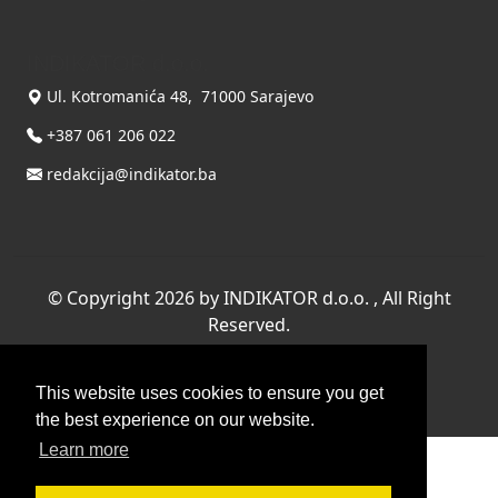
INDIKATOR d.o.o.
Ul. Kotromanića 48, 71000 Sarajevo
+387 061 206 022
redakcija@indikator.ba
©
Copyright 2026 by INDIKATOR d.o.o.
, All Right
Reserved.
Terms Of Use
|
Privacy Statement
Powered by THYME SYSTEMS doo
This website uses cookies to ensure you get
the best experience on our website.
Learn more