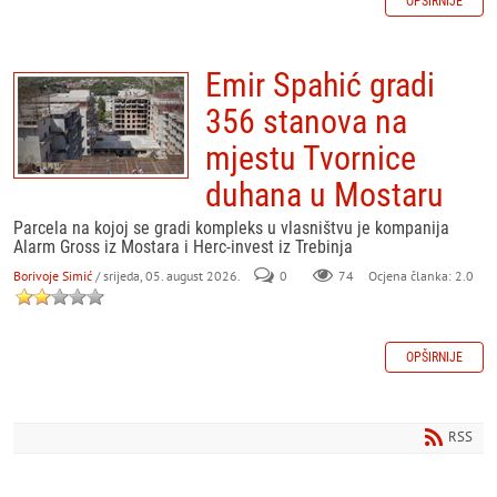
OPŠIRNIJE
Emir Spahić gradi
356 stanova na
mjestu Tvornice
duhana u Mostaru
Parcela na kojoj se gradi kompleks u vlasništvu je kompanija
Alarm Gross iz Mostara i Herc-invest iz Trebinja
Borivoje Simić
/ srijeda, 05. august 2026.
0
74
Ocjena članka: 2.0
OPŠIRNIJE
RSS