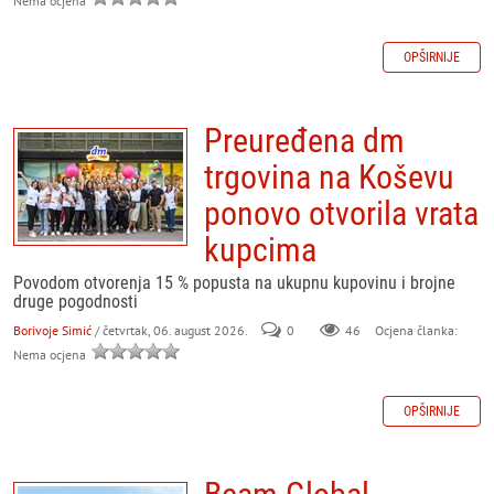
Nema ocjena
OPŠIRNIJE
Preuređena dm
trgovina na Koševu
ponovo otvorila vrata
kupcima
Povodom otvorenja 15 % popusta na ukupnu kupovinu i brojne
druge pogodnosti
Borivoje Simić
/ četvrtak, 06. august 2026.
0
46
Ocjena članka:
Nema ocjena
OPŠIRNIJE