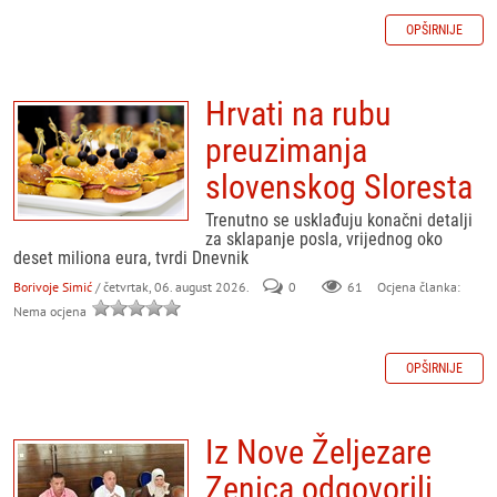
OPŠIRNIJE
Hrvati na rubu
preuzimanja
slovenskog Sloresta
Trenutno se usklađuju konačni detalji
za sklapanje posla, vrijednog oko
deset miliona eura, tvrdi Dnevnik
Borivoje Simić
/ četvrtak, 06. august 2026.
0
61
Ocjena članka:
Nema ocjena
OPŠIRNIJE
Iz Nove Željezare
Zenica odgovorili