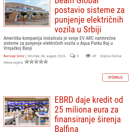
Beam Global
postavio sisteme za
punjenje električnih
vozila u Srbiji
Američka kompanija instalirala je svoje EV ARC vanmrežne
sisteme za punjenje električnih vozila u Aqua Parku Raj u
Vrnjačkoj Banji
Borivoje Simić
/ četvrtak, 06. august 2026.
0
49
Ocjena članka:
Nema ocjena
OPŠIRNIJE
EBRD daje kredit od
25 miliona eura za
finansiranje širenja
Balfina