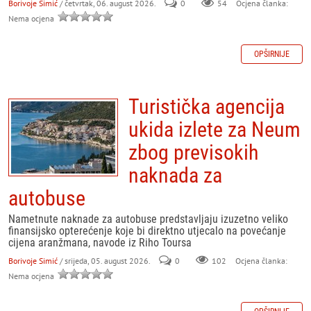
Borivoje Simić
/ četvrtak, 06. august 2026.
0
54
Ocjena članka:
Nema ocjena
OPŠIRNIJE
Turistička agencija
ukida izlete za Neum
zbog previsokih
naknada za
autobuse
Nametnute naknade za autobuse predstavljaju izuzetno veliko
finansijsko opterećenje koje bi direktno utjecalo na povećanje
cijena aranžmana, navode iz Riho Toursa
Borivoje Simić
/ srijeda, 05. august 2026.
0
102
Ocjena članka:
Nema ocjena