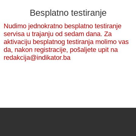
Besplatno testiranje
Nudimo jednokratno besplatno testiranje
servisa u trajanju od sedam dana. Za
aktivaciju besplatnog testiranja molimo vas
da, nakon registracije, pošaljete upit na
redakcija@indikator.ba