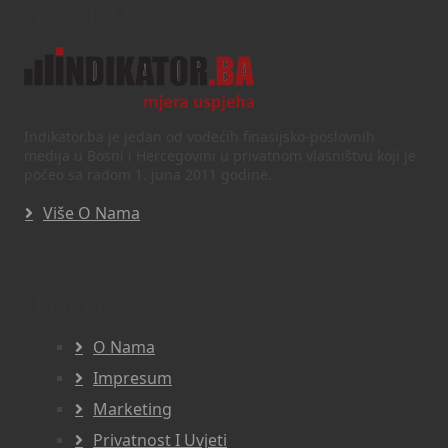
Text/HTML
Indikator.ba je jedan od vodećih finasijsko-poslovnih
medija u Bosni i Hercegovini u privatnom vlasništvu koji je
počeo sa radom 1. juna 2011 godine.
Više O Nama
Navigacija
O Nama
Impresum
Marketing
Privatnost I Uvjeti