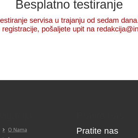
Besplatno testiranje
stiranje servisa u trajanju od sedam dana.
registracije, pošaljete upit na redakcija@i
vigacija
Pratite nas
Pratite nas
O Nama