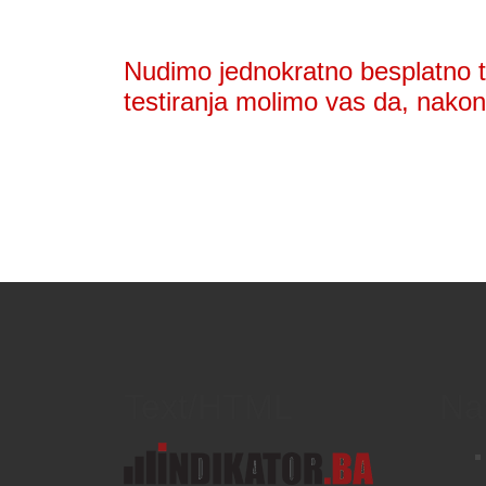
Nudimo jednokratno besplatno te
testiranja molimo vas da, nakon 
Text/HTML
Na