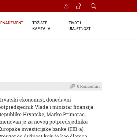
ENADŽMENT
TRŽIŠTE
ŽIVOT I
KAPITALA
UMJETNOST
0 Komentari
Hrvatski ekonomist, donedavni
potpredsjednik Vlade i ministar finansija
Republike Hrvatske, Marko Primorac,
imenovan je za novog potpredsjednika
Europske investicijske banke (EIB-a).
Preuzet će dužnost koju je kao članica