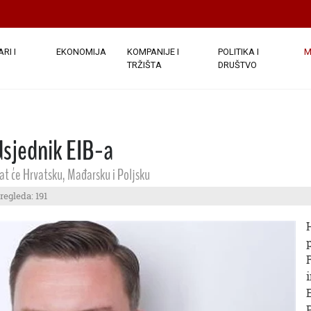
RI I
EKONOMIJA
KOMPANIJE I
POLITIKA I
M
TRŽIŠTA
DRUŠTVO
dsjednik EIB-a
t će Hrvatsku, Mađarsku i Poljsku
regleda: 191