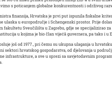
vimo s poticanjem globalne konkurentnosti i održivog razv
tra finansija, Hrvatska je prvi put ispunila fiskalne kriter
ese ulaska u europodručje i Schengenski prostor. Prije dol
kultetu Sveučilišta u Zagrebu, gdje se specijalizirao za ja
titucija u kojima je bio član vijećâ guvernera, pa tako i u 
sluje još od 1977., pri čemu su ukupna ulaganja u hrvatsk
čni sektori hrvatskog gospodarstva, od djelovanja u područ
jalne infrastrukture, a sve u sprezi sa savjetodavnim progra
a.