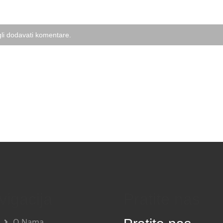
li dodavati komentare.
vigacija
Pratite nas
O Nama