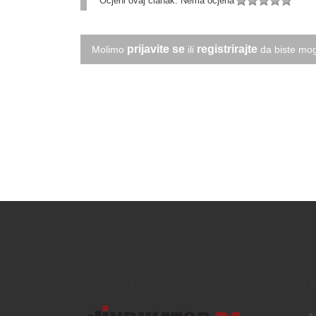
Ocjeni ovaj članak:
Nema ocjena
prijavite se
registrirajte
Molimo
ili
da biste mog
Text/HTML
Na