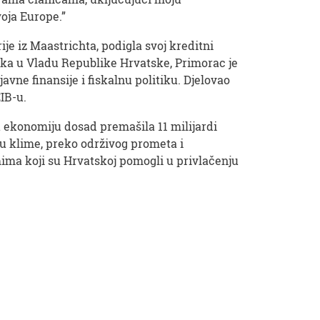
oja Europe.”
ije iz Maastrichta, podigla svoj kreditni
aska u Vladu Republike Hrvatske, Primorac je
vne finansije i fiskalnu politiku. Djelovao
EIB-u.
u ekonomiju dosad premašila 11 milijardi
ju klime, preko održivog prometa i
mima koji su Hrvatskoj pomogli u privlačenju