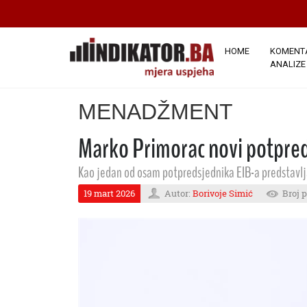
HOME
KOMENTA
ANALIZE
MENADŽMENT
Marko Primorac novi potpre
Kao jedan od osam potpredsjednika EIB-a predstavlja
19 mart 2026
Autor:
Borivoje Simić
Broj p