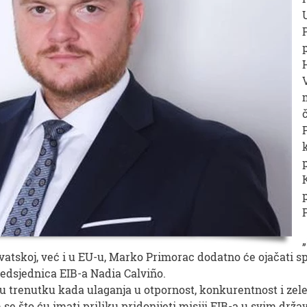
Hrvatskoj, već i u EU-u, Marko Primorac dodatno će ojačati 
predsjednica EIB-a Nadia Calviño.
 u trenutku kada ulaganja u otpornost, konkurentnost i zele
 se što ću imati priliku pridonijeti misiji EIB-a u svim dr