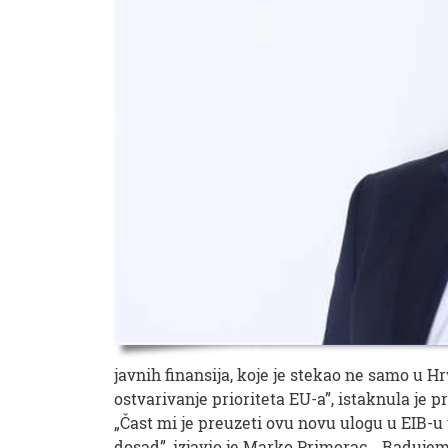
javnih finansija, koje je stekao ne samo u 
ostvarivanje prioriteta EU-a”, istaknula je 
„Čast mi je preuzeti ovu novu ulogu u EIB-u
dosad”, izjavio je Marko Primorac. „Radujem