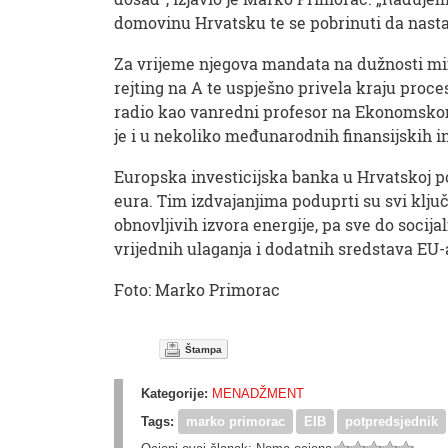
domovinu Hrvatsku te se pobrinuti da nasta
Za vrijeme njegova mandata na dužnosti minis
rejting na A te uspješno privela kraju proc
radio kao vanredni profesor na Ekonomskom fa
je i u nekoliko međunarodnih finansijskih ins
Europska investicijska banka u Hrvatskoj po
eura. Tim izdvajanjima poduprti su svi klju
obnovljivih izvora energije, pa sve do soci
vrijednih ulaganja i dodatnih sredstava EU-
Foto: Marko Primorac
Štampa
Kategorije:
MENADŽMENT
Tags:
marko primorac
EIB
potpredsjednik