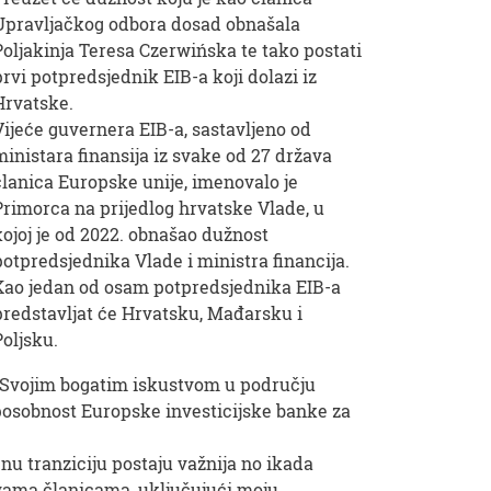
Upravljačkog odbora dosad obnašala
Poljakinja Teresa Czerwińska te tako postati
prvi potpredsjednik EIB-a koji dolazi iz
Hrvatske.
Vijeće guvernera EIB-a, sastavljeno od
ministara finansija iz svake od 27 država
članica Europske unije, imenovalo je
Primorca na prijedlog hrvatske Vlade, u
kojoj je od 2022. obnašao dužnost
potpredsjednika Vlade i ministra financija.
Kao jedan od osam potpredsjednika EIB-a
predstavljat će Hrvatsku, Mađarsku i
Poljsku.
„Svojim bogatim iskustvom u području
sposobnost Europske investicijske banke za
nu tranziciju postaju važnija no ikada
žavama članicama, uključujući moju