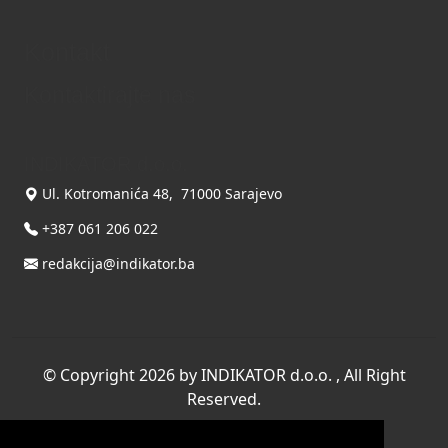
Kontakt
Kontaktirajte nas
INDIKATOR d.o.o.
Ul. Kotromanića 48, 71000 Sarajevo
+387 061 206 022
redakcija@indikator.ba
©
Copyright 2026 by INDIKATOR d.o.o.
, All Right
Reserved.
Terms Of Use
|
Privacy Statement