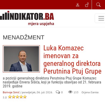
MENADŽMENT
Luka Komazec
imenovan za
generalnog direktora
Perutnina Ptuj Grupe
a poziciji generalnog direktora Perutnina Ptuj Grupe Komazec
nasljeđuje Envera Šišića, koji je funkciju obavljao od 21. februara
2019. godine
Borivoje Simić
/ ponedjeljak, 06. juli 2026.
0
153
Ocjena članka:
5.0