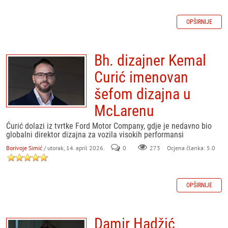
OPŠIRNIJE
Bh. dizajner Kemal
Curić imenovan
šefom dizajna u
McLarenu
Ćurić dolazi iz tvrtke Ford Motor Company, gdje je nedavno bio
globalni direktor dizajna za vozila visokih performansi
Borivoje Simić
/ utorak, 14. april 2026.
0
273
Ocjena članka: 5.0
OPŠIRNIJE
Damir Hadžić