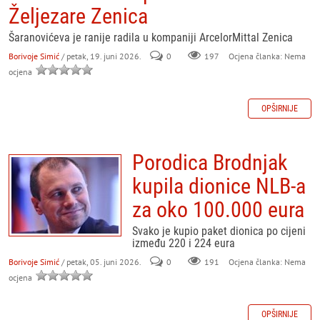
Željezare Zenica
Šaranovićeva je ranije radila u kompaniji ArcelorMittal Zenica
Borivoje Simić
/ petak, 19. juni 2026.
0
197
Ocjena članka: Nema
ocjena
OPŠIRNIJE
Porodica Brodnjak
kupila dionice NLB-a
za oko 100.000 eura
Svako je kupio paket dionica po cijeni
između 220 i 224 eura
Borivoje Simić
/ petak, 05. juni 2026.
0
191
Ocjena članka: Nema
ocjena
OPŠIRNIJE