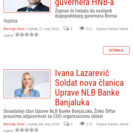
guvernera HNB-a
Žigman bi trebalo da naslijedi
dugogodišnjeg guvernera Borisa
Vujčića
Borivoje Simić
/ srijeda, 27. maj 2026.
0
212
Ocjena članka: Nema
ocjena
OPŠIRNIJE
Ivana Lazarević
Soldat nova članica
Uprave NLB Banke
Banjaluka
Dosadašnji član Uprave NLB Banke BanjaLuka, Živko Šiftar
preuzima odgovornost za COO organizacionu oblast
Borivoje Simić
/ srijeda, 06. maj 2026.
0
272
Ocjena članka: Nema
ocjena