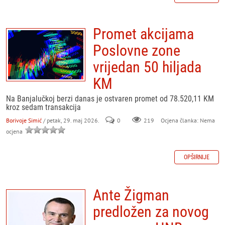
Promet akcijama
Poslovne zone
vrijedan 50 hiljada
KM
Na Banjalučkoj berzi danas je ostvaren promet od 78.520,11 KM
kroz sedam transakcija
Borivoje Simić
/ petak, 29. maj 2026.
0
219
Ocjena članka: Nema
ocjena
OPŠIRNIJE
Ante Žigman
predložen za novog