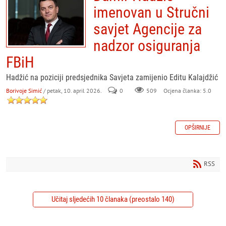
imenovan u Stručni
savjet Agencije za
nadzor osiguranja
FBiH
Hadžić na poziciji predsjednika Savjeta zamijenio Editu Kalajdžić
Borivoje Simić
/ petak, 10. april 2026.
0
509
Ocjena članka: 5.0
OPŠIRNIJE
RSS
Učitaj sljedećih 10 članaka (preostalo 140)