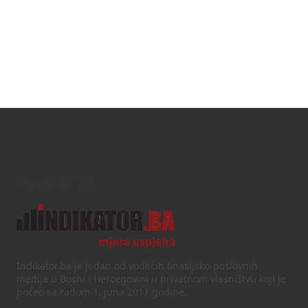
Text/HTML
Indikator.ba je jedan od vodećih finasijsko-poslovnih
medija u Bosni i Hercegovini u privatnom vlasništvu koji je
počeo sa radom 1. juna 2011 godine.