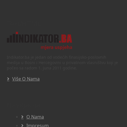
Text/HTML
Indikator.ba je jedan od vodećih finasijsko-poslovnih
medija u Bosni i Hercegovini u privatnom vlasništvu koji je
počeo sa radom 1. juna 2011 godine.
Više O Nama
Navigacija
O Nama
Impresum