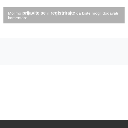
prijavite se
registrirajte
Molimo
ili
da biste mogli dodavati
komentare.