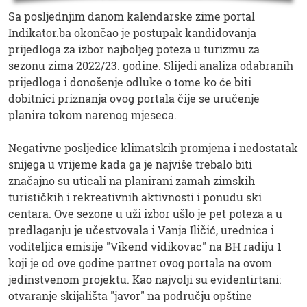
Sa posljednjim danom kalendarske zime portal
Indikator.ba okončao je postupak kandidovanja
prijedloga za izbor najboljeg poteza u turizmu za
sezonu zima 2022/23. godine. Slijedi analiza odabranih
prijedloga i donošenje odluke o tome ko će biti
dobitnici priznanja ovog portala čije se uručenje
planira tokom narenog mjeseca.
Negativne posljedice klimatskih promjena i nedostatak
snijega u vrijeme kada ga je najviše trebalo biti
značajno su uticali na planirani zamah zimskih
turističkih i rekreativnih aktivnosti i ponudu ski
centara. Ove sezone u uži izbor ušlo je pet poteza a u
predlaganju je učestvovala i Vanja Iličić, urednica i
voditeljica emisije "Vikend vidikovac" na BH radiju 1
koji je od ove godine partner ovog portala na ovom
jedinstvenom projektu. Kao najvolji su evidentirtani:
otvaranje skijališta "javor" na području opštine