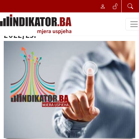
NAJBOLJI POSLOVNI POTEZ
Najbolji potez u turizmu zima
2022/23.