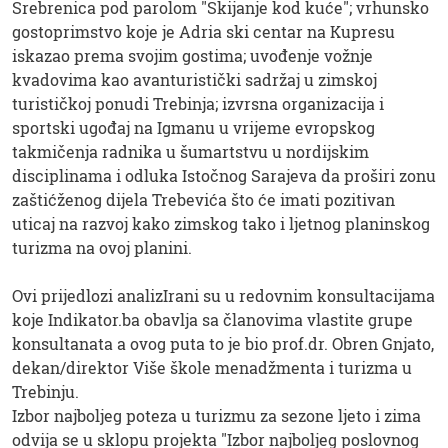
Srebrenica pod parolom "Skijanje kod kuće"; vrhunsko
gostoprimstvo koje je Adria ski centar na Kupresu
iskazao prema svojim gostima; uvođenje vožnje
kvadovima kao avanturistički sadržaj u zimskoj
turističkoj ponudi Trebinja; izvrsna organizacija i
sportski ugođaj na Igmanu u vrijeme evropskog
takmičenja radnika u šumartstvu u nordijskim
disciplinama i odluka Istočnog Sarajeva da proširi zonu
zaštićženog dijela Trebevića što će imati pozitivan
uticaj na razvoj kako zimskog tako i ljetnog planinskog
turizma na ovoj planini.
Ovi prijedlozi analizIrani su u redovnim konsultacijama
koje Indikator.ba obavlja sa članovima vlastite grupe
konsultanata a ovog puta to je bio prof.dr. Obren Gnjato,
dekan/direktor Više škole menadžmenta i turizma u
Trebinju.
Izbor najboljeg poteza u turizmu za sezone ljeto i zima
odvija se u sklopu projekta "Izbor najboljeg poslovnog