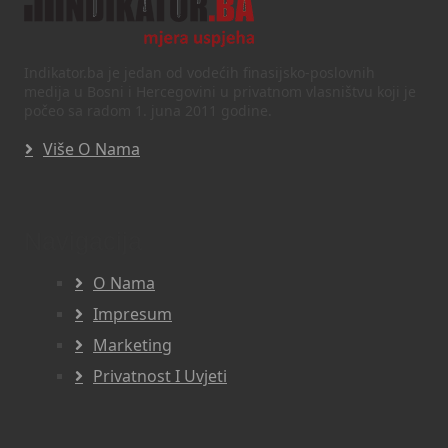
Indikator.ba je jedan od vodećih finasijsko-poslovnih
medija u Bosni i Hercegovini u privatnom vlasništvu koji je
počeo sa radom 1. juna 2011 godine.
Više O Nama
Navigacija
O Nama
Impresum
Marketing
Privatnost I Uvjeti