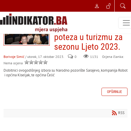
NAJBOLJI POSLOVNI POTEZ
Kiseljak domaćin
izbora najboljeg
poteza u turizmu za
sezonu Ljeto 2023.
Borivoje Simić
/ utorak, 17. oktobar 2023.
0
Ocjena članka:
1131
Nema ocjena
Dobitnici ovogodišnjeg izbora su Narodno pozorište Sarajevo, kompanija Robot
i općina Kiseljak, te općina Čelić
OPŠIRNIJE
RSS