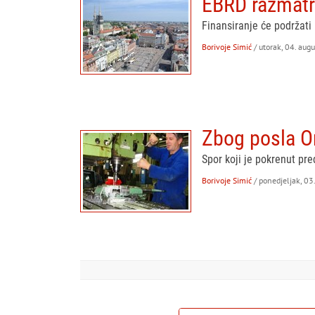
EBRD razmatra
Finansiranje će podržati
Borivoje Simić
/ utorak, 04. aug
Zbog posla Orl
Spor koji je pokrenut pr
Borivoje Simić
/ ponedjeljak, 03