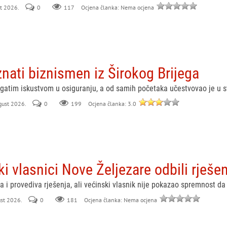
st 2026.
0
117
Ocjena članka: Nema ocjena
ati biznismen iz Širokog Brijega
ogatim iskustvom u osiguranju, a od samih početaka učestvovao je u s
ugust 2026.
0
199
Ocjena članka: 3.0
ki vlasnici Nove Željezare odbili rješe
a i provediva rješenja, ali većinski vlasnik nije pokazao spremnost da i
ust 2026.
0
181
Ocjena članka: Nema ocjena