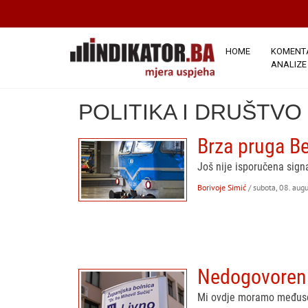
HOME
KOMENTA
ANALIZE
POLITIKA I DRUŠTVO
Brza pruga B
Još nije isporučena sign
Borivoje Simić
/ subota, 08. aug
Nedogovoreni 
Mi ovdje moramo međusob