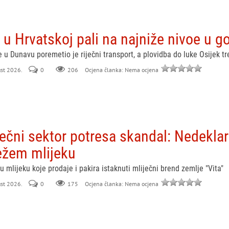
 u Hrvatskoj pali na najniže nivoe u 
 u Dunavu poremetio je riječni transport, a plovidba do luke Osijek 
ust 2026.
0
206
Ocjena članka: Nema ocjena
ečni sektor potresa skandal: Nedeklari
ežem mlijeku
 mlijeku koje prodaje i pakira istaknuti mliječni brend zemlje "Vita"
ust 2026.
0
175
Ocjena članka: Nema ocjena