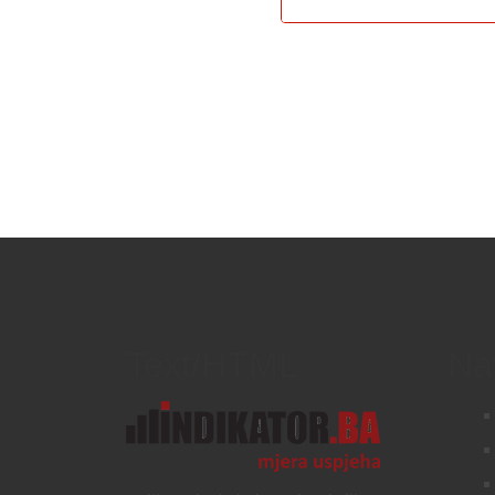
Text/HTML
Na