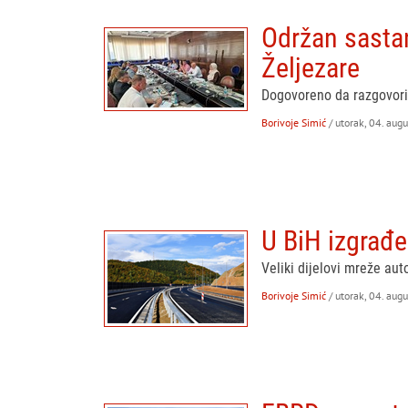
Održan sastan
Željezare
Dogovoreno da razgovori
Borivoje Simić
/ utorak, 04. aug
U BiH izgrađ
Veliki dijelovi mreže aut
Borivoje Simić
/ utorak, 04. aug