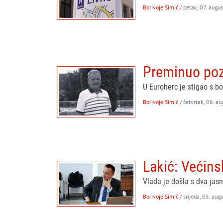
Borivoje Simić
/ petak, 07. augu
Preminuo pozn
U Euroherc je stigao s b
Borivoje Simić
/ četvrtak, 06. a
Lakić: Većins
Vlada je došla s dva jasn
Borivoje Simić
/ srijeda, 05. aug