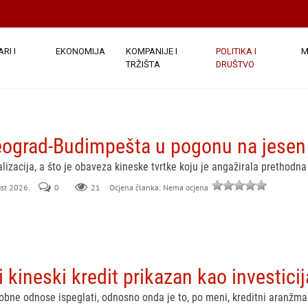
RI I
EKONOMIJA
KOMPANIJE I
POLITIKA I
M
TRŽIŠTA
DRUŠTVO
eograd-Budimpešta u pogonu na jesen
alizacija, a što je obaveza kineske tvrtke koju je angažirala prethod
ust 2026.
0
21
Ocjena članka: Nema ocjena
kineski kredit prikazan kao investicij
ne odnose ispeglati, odnosno onda je to, po meni, kreditni aranžma