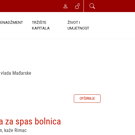
ENADŽMENT
TRŽIŠTE
ŽIVOT I
KAPITALA
UMJETNOST
na vlada Mađarske
OPŠIRNIJE
a za spas bolnica
n, kaže Rimac