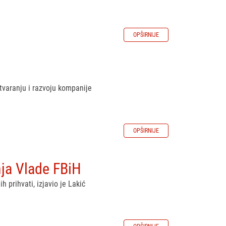
OPŠIRNIJE
tvaranju i razvoju kompanije
OPŠIRNIJE
nja Vlade FBiH
h prihvati, izjavio je Lakić