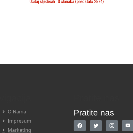
Učitaj sljedećih 10 članaka (preostalo 2874)
vigacija
Pratite nas
Pratite nas
O Nama
Impresum
Marketing