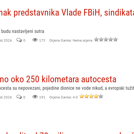
ak predstavnika Vlade FBiH, sindikata
 budu nastavljeni sutra
ust 2026.
0
175
Ocjena članka: Nema ocjena
eno oko 250 kilometara autocesta
ocesta su nepovezani, pojedine dionice ne vode nikud, a evropski tužit
ust 2026.
0
191
Ocjena članka: 4.0