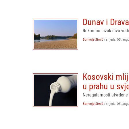
Dunav i Drava
Rekordno nizak nivo vode
Borivoje Simić
/ srijeda, 05. aug
Kosovski mlij
u prahu u svj
Neregularnosti utvrđene u
Borivoje Simić
/ srijeda, 05. aug