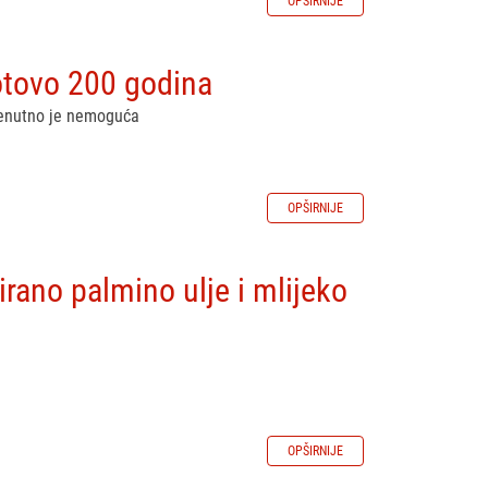
OPŠIRNIJE
gotovo 200 godina
trenutno je nemoguća
OPŠIRNIJE
rano palmino ulje i mlijeko
OPŠIRNIJE