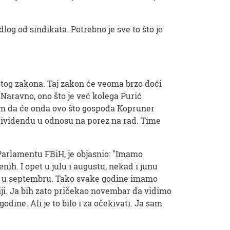
log od sindikata. Potrebno je sve to što je
 tog zakona. Taj zakon će veoma brzo doći
Naravno, ono što je već kolega Purić
im da će onda ovo što gospođa Kopruner
 dividendu u odnosu na porez na rad. Time
 Parlamentu FBiH, je objasnio: "Imamo
nih. I opet u julu i augustu, nekad i junu
vlja u septembru. Tako svake godine imamo
iji. Ja bih zato pričekao novembar da vidimo
dine. Ali je to bilo i za očekivati. Ja sam