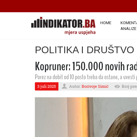
HOME
KOMENTA
ANALIZE
POLITIKA I DRUŠTVO
Kopruner: 150.000 novih rad
Porez na dobit od 10 posto treba da ostane, a uvesti
3 juli 2025
Autor:
Borivoje Simić
Broj pre