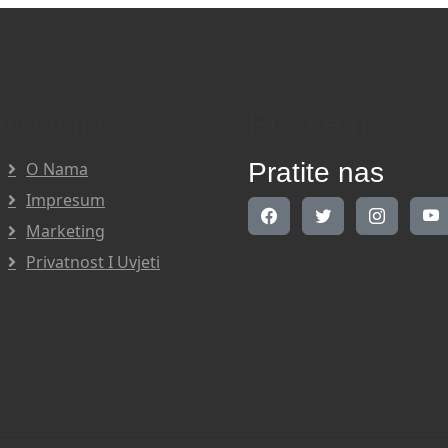
vigacija
Pratite nas
Pratite nas
O Nama
Impresum
Marketing
Privatnost I Uvjeti