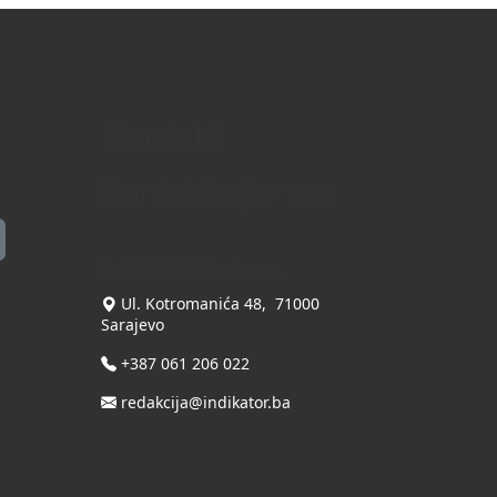
Kontakt
Kontaktirajte nas
INDIKATOR d.o.o.
Ul. Kotromanića 48, 71000
Sarajevo
+387 061 206 022
redakcija@indikator.ba