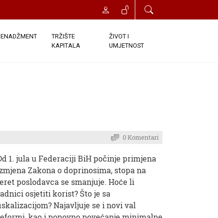
ENADŽMENT
TRŽIŠTE
ŽIVOT I
KAPITALA
UMJETNOST
0 Komentari
Od 1. jula u Federaciji BiH počinje primjena
izmjena Zakona o doprinosima, stopa na
teret poslodavca se smanjuje. Hoće li
adnici osjetiti korist? Što je sa
fiskalizacijom? Najavljuje se i novi val
reformi, kao i ponovno povećanje minimalne