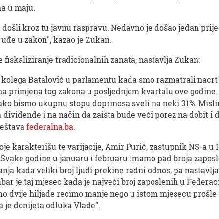
na u maju.
u došli kroz tu javnu raspravu. Nedavno je došao jedan prijed
a uđe u zakon", kazao je Zukan.
fiskaliziranje tradicionalnih zanata, nastavlja Zukan:
io kolega Batalović u parlamentu kada smo razmatrali nacrt
tna primjena tog zakona u posljednjem kvartalu ove godine. 
kako bismo ukupnu stopu doprinosa sveli na neki 31%. Misl
 dividende i na način da zaista bude veći porez na dobit i
vještava
federalna.ba
.
je karakterišu te varijacije, Amir Purić, zastupnik NS-a u
i. Svake godine u januaru i februaru imamo pad broja zaposle
ovanja kada veliki broj ljudi prekine radni odnos, pa nasta
ar je taj mjesec kada je najveći broj zaposlenih u Federac
mo dvije hiljade recimo manje nego u istom mjesecu prošle go
 je donijeta odluka Vlade“.