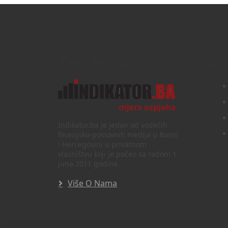
Text/HTML
Na
Indikator.ba je jedan od vodećih
finasijsko-poslovnih medija u Bosni
i Hercegovini u privatnom
vlasništvu koji je počeo sa radom 1.
juna 2011 godine.
Više O Nama