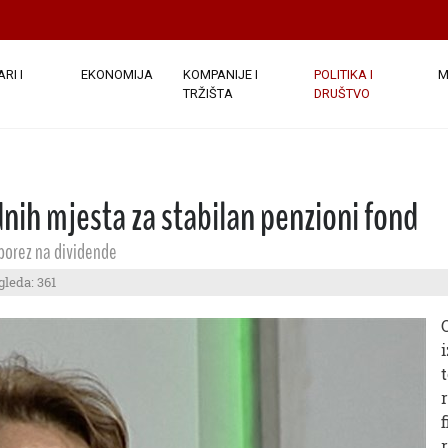
RI I
EKONOMIJA
KOMPANIJE I
POLITIKA I
M
TRŽIŠTA
DRUŠTVO
nih mjesta za stabilan penzioni fond
 porez na dividende
gleda: 361
r