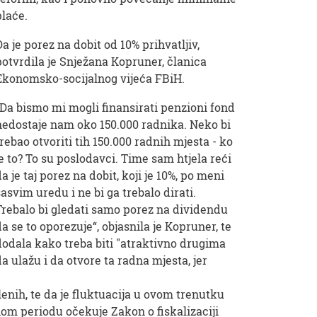
plaće.
Da je porez na dobit od 10% prihvatljiv,
potvrdila je Snježana Kopruner, članica
Ekonomsko-socijalnog vijeća FBiH.
"Da bismo mi mogli finansirati penzioni fond
nedostaje nam oko 150.000 radnika. Neko bi
trebao otvoriti tih 150.000 radnih mjesta - ko
je to? To su poslodavci. Time sam htjela reći
da je taj porez na dobit, koji je 10%, po meni
sasvim uredu i ne bi ga trebalo dirati.
Trebalo bi gledati samo porez na dividendu
da se to oporezuje“, objasnila je Kopruner, te
dodala kako treba biti "atraktivno drugima
da ulažu i da otvore ta radna mjesta, jer
nih, te da je fluktuacija u ovom trenutku
om periodu očekuje Zakon o fiskalizaciji