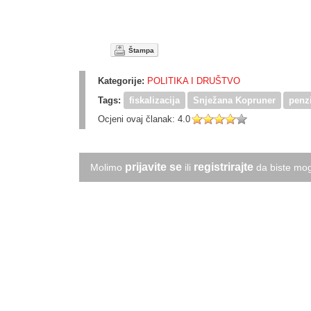
Štampa
Kategorije:
POLITIKA I DRUŠTVO
Tags:
fiskalizacija
Snježana Kopruner
penz
Ocjeni ovaj članak:
4.0
prijavite se
registrirajte
Molimo
ili
da biste mog