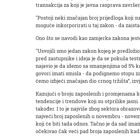
transakcija za koji je javna rasprava završe
"Postoji neki značajan broj prijedloga koji s
moguće inkorporirati u taj zakon - da zaist
Ono što se navodi kao zamjerka zakona jeste 
"Usvojili smo jedan zakon kojeg je predlož
pred zastupnike i ideja je da se pokuša tes
najavio je da idemo sa smanjenjima od 5% 
govori imati smisla - da podignemo stopu za
ćemo izbjeći značajan dio crnog tržišta“, iz
Kazujući o broju zaposlenih i promjenama ko
tendencije i trendove koji su otprilike jasn
također. I to je najviše zbog sektora obraz
najveći broj zaposlenih u novembru - novemb
koji će biti tada odnos. Tačno je da sad ima
očekivao čak veći pad broja zaposlenih kada