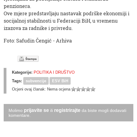
penzionera.
Ove mjere predstavljaju nastavak podrške ekonomiji i
socijalnoj stabilnosti u Federaciji BiH, u vremenu
izazova za radnike i privredu.
Foto: Safudin Čengić - Arhiva
Štampa
Kategorije:
POLITIKA I DRUŠTVO
Tags:
subvencije
ESV BiH
Ocjeni ovaj članak:
Nema ocjena
prijavite se
registrirajte
Molimo
ili
da biste mogli dodavati
komentare.