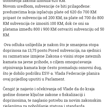
donošenja zakona iznosila 620 KM.
Novom uredbom, subvencije će biti prilagođene:
preduzećima koja isplaćuju plate od 620 do 700 KM
pripast će subvencija od 200 KM, za plate od 700 do 800
KM subvencija će iznositi 100 KM, dok će oni sa
platama između 800 i 900 KM ostvariti subvenciju od 50
KM.
Ova odluka uslijedila je nakon što je smanjena stopa
doprinosa na 13,75 posto.Pored subvencija, na sjednici
su razmatrane izmjene Zakona o visini stope zateznih
kamata na javne prihode, s ciljem omogućavanja
otpisivanja kamata koje često premašuju osnovni dug,
što je dobilo podršku ESV-a. Vlada Federacije planira
ovaj prijedlog uputiti u Parlament.
Čengić je najavio i očekivanja od Vlade da do kraja
godine donese ključne zakone o fiskalizaciji i
doprinosima, te naglasio potrebu za novim zakonskim
rješenjima za poboljšanje statusa i standarda