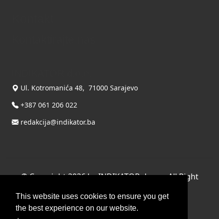
Kontakt
Kontaktirajte nas
INDIKATOR d.o.o.
Ul. Kotromanića 48, 71000 Sarajevo
+387 061 206 022
redakcija@indikator.ba
©
Copyright 2026 by INDIKATOR d.o.o.
, All Right
Reserved.
This website uses cookies to ensure you get
Terms Of Use
|
Privacy Statement
the best experience on our website.