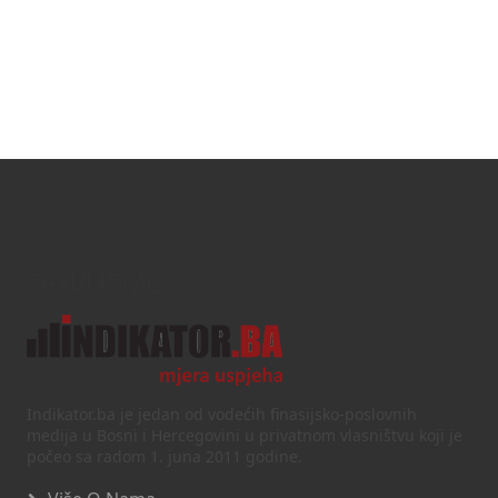
Text/HTML
Indikator.ba je jedan od vodećih finasijsko-poslovnih
medija u Bosni i Hercegovini u privatnom vlasništvu koji je
počeo sa radom 1. juna 2011 godine.