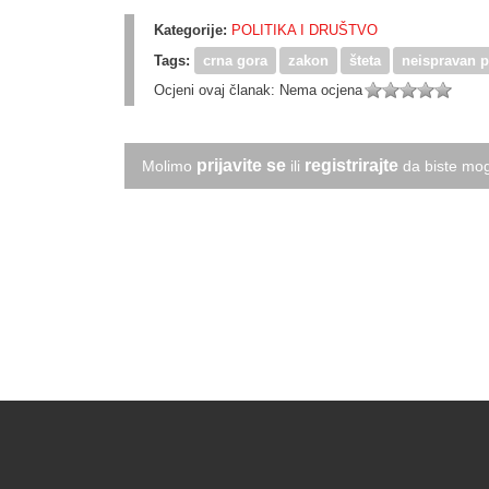
Kategorije:
POLITIKA I DRUŠTVO
Tags:
crna gora
zakon
šteta
neispravan 
Ocjeni ovaj članak:
Nema ocjena
prijavite se
registrirajte
Molimo
ili
da biste mog