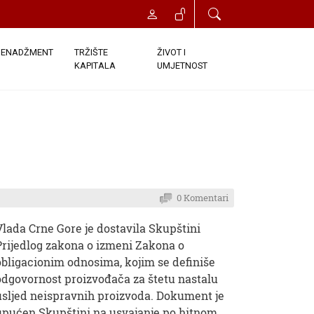
ENADŽMENT
TRŽIŠTE
ŽIVOT I
KAPITALA
UMJETNOST
0 Komentari
Vlada Crne Gore je dostavila Skupštini
Prijedlog zakona o izmeni Zakona o
obligacionim odnosima, kojim se definiše
odgovornost proizvođača za štetu nastalu
usljed neispravnih proizvoda. Dokument je
upućen Skupštini na usvajanje po hitnom