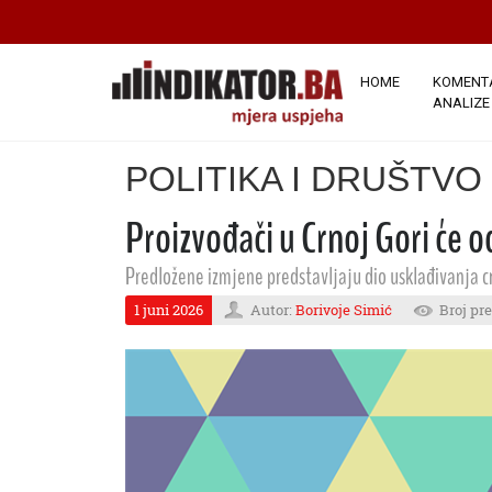
HOME
KOMENTA
ANALIZE
POLITIKA I DRUŠTVO
Proizvođači u Crnoj Gori će 
Predložene izmjene predstavljaju dio usklađivanja 
1 juni 2026
Autor:
Borivoje Simić
Broj pre