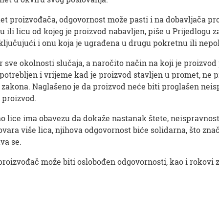
itet proizvođača, odgovornost može pasti i na dobavljača 
 ili licu od kojeg je proizvod nabavljen, piše u Prijedlogu
jučujući i onu koja je ugrađena u drugu pokretnu ili nepokr
r sve okolnosti slučaja, a naročito način na koji je proizvod
trebljen i vrijeme kad je proizvod stavljen u promet, ne p
 zakona. Naglašeno je da proizvod neće biti proglašen neisp
i proizvod.
o lice ima obavezu da dokaže nastanak štete, neispravnos
ovara više lica, njihova odgovornost biće solidarna, što zn
va se.
proizvođač može biti oslobođen odgovornosti, kao i rokovi 