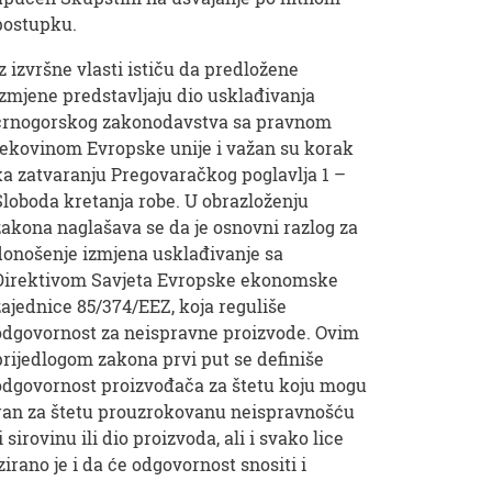
postupku.
Iz izvršne vlasti ističu da predložene
izmjene predstavljaju dio usklađivanja
crnogorskog zakonodavstva sa pravnom
tekovinom Evropske unije i važan su korak
ka zatvaranju Pregovaračkog poglavlja 1 –
Sloboda kretanja robe. U obrazloženju
zakona naglašava se da je osnovni razlog za
donošenje izmjena usklađivanje sa
Direktivom Savjeta Evropske ekonomske
zajednice 85/374/EEZ, koja reguliše
odgovornost za neispravne proizvode. Ovim
prijedlogom zakona prvi put se definiše
odgovornost proizvođača za štetu koju mogu
voran za štetu prouzrokovanu neispravnošću
rovinu ili dio proizvoda, ali i svako lice
ano je i da će odgovornost snositi i