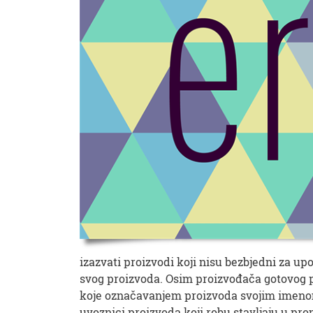
izazvati proizvodi koji nisu bezbjedni za 
svog proizvoda. Osim proizvođača gotovog pro
koje označavanjem proizvoda svojim imenom,
uvoznici proizvoda koji robu stavljaju u pr