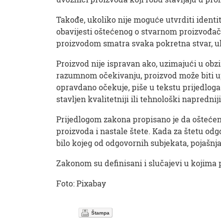
Takođe, ukoliko nije moguće utvrditi ident
obavijesti oštećenog o stvarnom proizvođaču
proizvodom smatra svaka pokretna stvar, ukl
Proizvod nije ispravan ako, uzimajući u obzi
razumnom očekivanju, proizvod može biti upo
opravdano očekuje, piše u tekstu prijedloga
stavljen kvalitetniji ili tehnološki naprednij
Prijedlogom zakona propisano je da oštećen
proizvoda i nastale štete. Kada za štetu odg
bilo kojeg od odgovornih subjekata, pojašnja
Zakonom su definisani i slučajevi u kojima 
Foto: Pixabay
Štampa