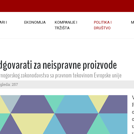
RI I
EKONOMIJA
KOMPANIJE I
POLITIKA I
M
TRŽIŠTA
DRUŠTVO
odgovarati za neispravne proizvode
crnogorskog zakonodavstva sa pravnom tekovinom Evropske unije
gleda: 257