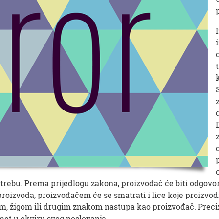
upotrebu. Prema prijedlogu zakona, proizvođač će biti odgo
izvoda, proizvođačem će se smatrati i lice koje proizvodi si
 žigom ili drugim znakom nastupa kao proizvođač. Precizir
omet u okviru svog poslovanja.