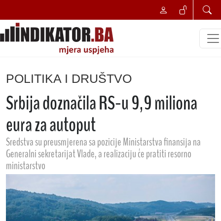
POLITIKA I DRUŠTVO
Srbija doznačila RS-u 9,9 miliona
eura za autoput
Sredstva su preusmjerena sa pozicije Ministarstva finansija na
Generalni sekretarijat Vlade, a realizaciju će pratiti resorno
ministarstvo