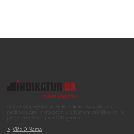
Text/HTML
Indikator.ba je jedan od vodećih finasijsko-poslovnih
medija u Bosni i Hercegovini u privatnom vlasništvu koji je
počeo sa radom 1. juna 2011 godine.
Više O Nama