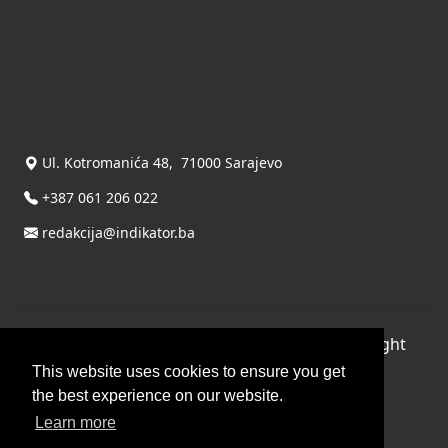
Kontakt
Kontaktirajte nas
INDIKATOR d.o.o.
Ul. Kotromanića 48, 71000 Sarajevo
+387 061 206 022
redakcija@indikator.ba
©
Copyright 2026 by INDIKATOR d.o.o.
, All Right
Reserved.
This website uses cookies to ensure you get
the best experience on our website.
Terms Of Use
|
Privacy Statement
Learn more
Powered by THYME SYSTEMS doo