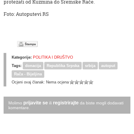
protezati od Kuzmina do Sremske Rače.
Foto: Autoputevi RS
Štampa
Kategorije:
POLITIKA I DRUŠTVO
Tags:
donacija
Republika Srpska
srbija
autoput
Rača - Bijeljina
Ocjeni ovaj članak:
Nema ocjena
prijavite se
registrirajte
Molimo
ili
da biste mogli dodavati
komentare.