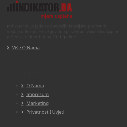
Indikator.ba je jedan od vodećih finasijsko-poslovnih
medija u Bosni i Hercegovini u privatnom vlasništvu koji je
počeo sa radom 1. juna 2011 godine.
Više O Nama
Navigacija
O Nama
Impresum
Marketing
Privatnost I Uvjeti