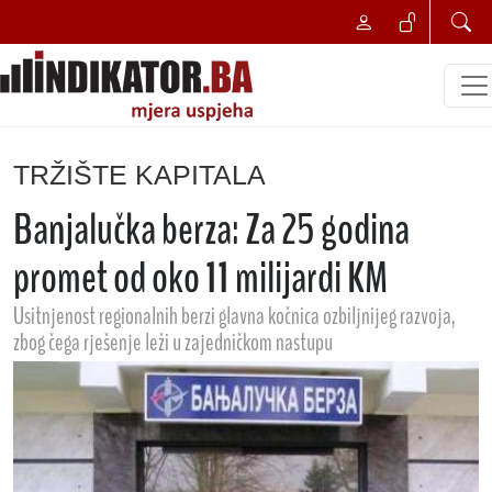
TRŽIŠTE KAPITALA
Banjalučka berza: Za 25 godina
promet od oko 11 milijardi KM
Usitnjenost regionalnih berzi glavna kočnica ozbiljnijeg razvoja,
zbog čega rješenje leži u zajedničkom nastupu