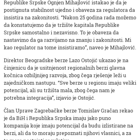
Republike Srpske Ognjen Mihajlović istakao je da je
postignuta stabilnost ujedno i obaveza za regulatora da
insistira na zakonitosti. “Nakon 25 godina rada možemo
da konstatujemo da je tržište kapitala Republike
Srpske samostalno i nezavisno. To je obaveza da
nastavimo da ga razvijamo na znanju i zakonitosti. Mi
kao regulator na tome insistiramo”, naveo je Mihajlović.
Direktor Beogradske berze Lazo Ostojić ukazao je na
činjenicu da je usitnjenost regionalnih berzi glavna
kočnica ozbiljnijeg razvoja, zbog čega rješenje leži u
zajedničkom nastupu. “Sve berze u regionu imaju veliki
potencijal, ali su tržišta mala, zbog čega nam je
potrebna integracija”, izjavio je Ostojić.
Član Uprave Zagrebačke berze Tomislav Gračan rekao
je da BiH i Republika Srpska imaju jako puno
kompanija koje imaju potencijal da budu izlistirane na
berzi, ali da to moraju prepoznati njihovi vlasnici, a za