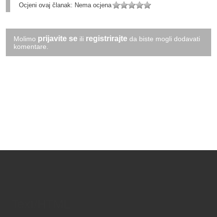
Ocjeni ovaj članak:
Nema ocjena
prijavite se
registrirajte
Molimo
ili
da biste mogli dodavati
komentare.
Text/HTML