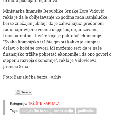
to mora postojati regulativa.
Ministarka finansija Republike Srpske Zora Vidović
rekla je da je obilježavanje 25 godina rada Banjalučke
berze značajan jubilej i da je zahvaljujući predanom
radu napravljeno veoma uspješno, organizovano,
transparentno i tržište koje je pokretač ekonomije.
“Svako finansijsko tržište govori kakvo je stanje u
državi o kojoj se govori. Mi možemo reći da je naše
finansijsko tržište pokretač ekonomije i da ono govori o
stepenu razvoja ekonomije”, rekla je Vidovićeva,
prenosi Srna.
Foto: Banjalučka berza - arhiv
Štampa
Kategorije:
TRŽIŠTE KAPITALA
Tags:
banjalučka berza
konferencija
godišnjica