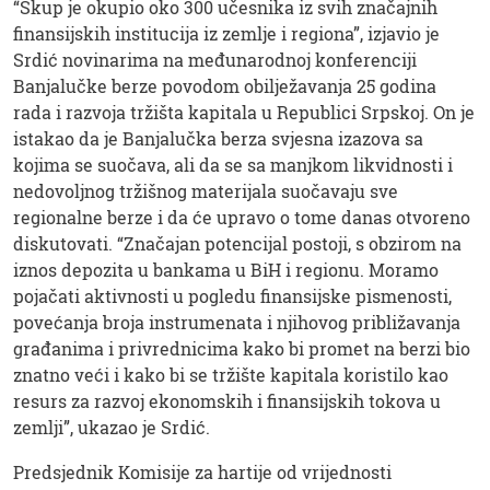
“Skup je okupio oko 300 učesnika iz svih značajnih
finansijskih institucija iz zemlje i regiona”, izjavio je
Srdić novinarima na međunarodnoj konferenciji
Banjalučke berze povodom obilježavanja 25 godina
rada i razvoja tržišta kapitala u Republici Srpskoj. On je
istakao da je Banjalučka berza svjesna izazova sa
kojima se suočava, ali da se sa manjkom likvidnosti i
nedovoljnog tržišnog materijala suočavaju sve
regionalne berze i da će upravo o tome danas otvoreno
diskutovati. “Značajan potencijal postoji, s obzirom na
iznos depozita u bankama u BiH i regionu. Moramo
pojačati aktivnosti u pogledu finansijske pismenosti,
povećanja broja instrumenata i njihovog približavanja
građanima i privrednicima kako bi promet na berzi bio
znatno veći i kako bi se tržište kapitala koristilo kao
resurs za razvoj ekonomskih i finansijskih tokova u
zemlji”, ukazao je Srdić.
Predsjednik Komisije za hartije od vrijednosti