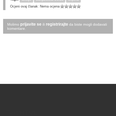
Ocjeni ovaj članak:
Nema ocjena
prijavite se
registrirajte
Molimo
ili
da biste mogli dodavati
komentare.
Text/HTML