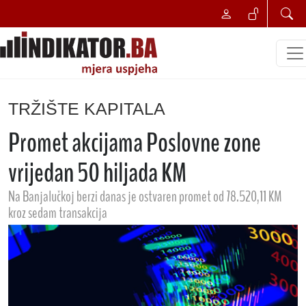
TRŽIŠTE KAPITALA
Promet akcijama Poslovne zone
vrijedan 50 hiljada KM
Na Banjalučkoj berzi danas je ostvaren promet od 78.520,11 KM
kroz sedam transakcija