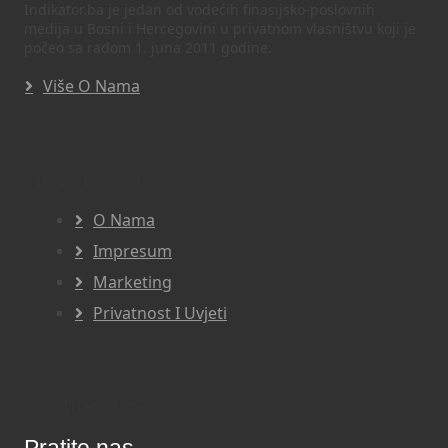
Indikator.ba je jedan od vodećih finasijsko-poslovnih
medija u Bosni i Hercegovini u privatnom vlasništvu koji je
počeo sa radom 1. juna 2011 godine.
Više O Nama
Navigacija
O Nama
Impresum
Marketing
Privatnost I Uvjeti
Pratite nas
Pratite nas