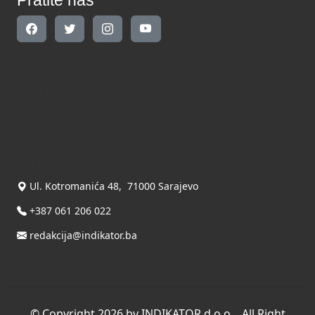
Kontakt
Kontaktirajte nas
INDIKATOR d.o.o.
Ul. Kotromanića 48, 71000 Sarajevo
+387 061 206 022
redakcija@indikator.ba
©
Copyright 2026 by INDIKATOR d.o.o.
, All Right