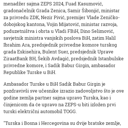
menadžer sajma ZEPS 2024, Fuad Kasumović,
gradonačelnik Grada Zenica, Samir Šibonjić, ministar
za privredu ZDK, Nezir Pivić, premijer Vlade Zeničko-
dobojskog kantona, Vojin Mijatović, ministar razvoja,
poduzetništva i obrta u Vladi FBiH, Dino Selimović,
savjetnik ministra vanjskih poslova BiH, zatim Halil
Ibrahim Ara, predsjednik privredne komore turskog
grada Eskisehira, Bulent Suer, predsjednik Uprave
ZiraatBank BH, Šekib Avdagić, predsjednik Istanbulske
privredne komore, i Sadik Babur Girgin, ambasador
Republike Turske u BiH.
Ambasador Turske u BiH Sadik Babur Girgin je
pozdravivši sve učesnike izrazio zadovoljstvo što je ove
godine zemlja partner sajma upravo Turska, kao i
činjenicom da će upravo na ZEPS-u biti izložen prvi
turski električni automobil TOGG.
"Turska i Bosna i Hercegovina su dvije bratske zemlje,