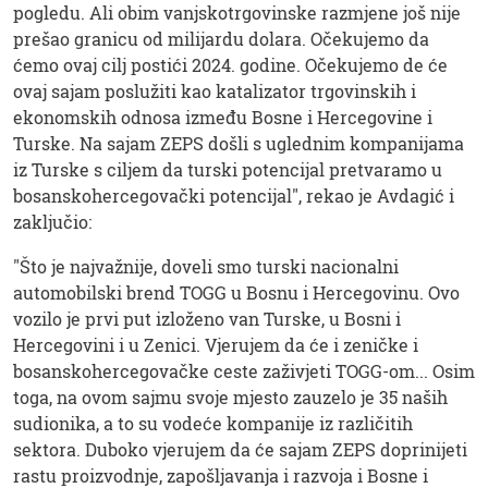
pogledu. Ali obim vanjskotrgovinske razmjene još nije
prešao granicu od milijardu dolara. Očekujemo da
ćemo ovaj cilj postići 2024. godine. Očekujemo de će
ovaj sajam poslužiti kao katalizator trgovinskih i
ekonomskih odnosa između Bosne i Hercegovine i
Turske. Na sajam ZEPS došli s uglednim kompanijama
iz Turske s ciljem da turski potencijal pretvaramo u
bosanskohercegovački potencijal", rekao je Avdagić i
zaključio:
"Što je najvažnije, doveli smo turski nacionalni
automobilski brend TOGG u Bosnu i Hercegovinu. Ovo
vozilo je prvi put izloženo van Turske, u Bosni i
Hercegovini i u Zenici. Vjerujem da će i zeničke i
bosanskohercegovačke ceste zaživjeti TOGG-om... Osim
toga, na ovom sajmu svoje mjesto zauzelo je 35 naših
sudionika, a to su vodeće kompanije iz različitih
sektora. Duboko vjerujem da će sajam ZEPS doprinijeti
rastu proizvodnje, zapošljavanja i razvoja i Bosne i