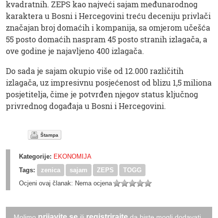
kvadratnih. ZEPS kao najveći sajam međunarodnog
karaktera u Bosni i Hercegovini treću deceniju privlači
značajan broj domaćih i kompanija, sa omjerom učešća
55 posto domaćih naspram 45 posto stranih izlagača, a
ove godine je najavljeno 400 izlagača.
Do sada je sajam okupio više od 12.000 različitih
izlagača, uz impresivnu posjećenost od blizu 1,5 miliona
posjetitelja, čime je potvrđen njegov status ključnog
privrednog događaja u Bosni i Hercegovini.
Štampa
Kategorije:
EKONOMIJA
Tags:
zenica
sajam
ZEPS
TOGG
Ocjeni ovaj članak:
Nema ocjena
prijavite se
registrirajte
Molimo
ili
da biste mogli dodavati