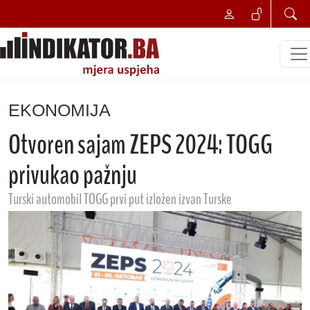
EKONOMIJA
Otvoren sajam ZEPS 2024: TOGG
privukao pažnju
Turski automobil TOGG prvi put izložen izvan Turske