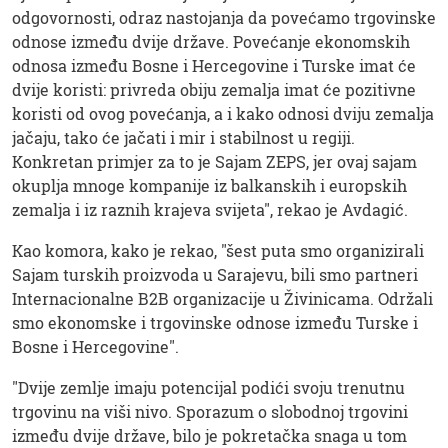
odgovornosti, odraz nastojanja da povećamo trgovinske
odnose između dvije države. Povećanje ekonomskih
odnosa između Bosne i Hercegovine i Turske imat će
dvije koristi: privreda obiju zemalja imat će pozitivne
koristi od ovog povećanja, a i kako odnosi dviju zemalja
jačaju, tako će jačati i mir i stabilnost u regiji.
Konkretan primjer za to je Sajam ZEPS, jer ovaj sajam
okuplja mnoge kompanije iz balkanskih i europskih
zemalja i iz raznih krajeva svijeta", rekao je Avdagić.
Kao komora, kako je rekao, "šest puta smo organizirali
Sajam turskih proizvoda u Sarajevu, bili smo partneri
Internacionalne B2B organizacije u Živinicama. Održali
smo ekonomske i trgovinske odnose između Turske i
Bosne i Hercegovine".
"Dvije zemlje imaju potencijal podići svoju trenutnu
trgovinu na viši nivo. Sporazum o slobodnoj trgovini
između dvije države, bilo je pokretačka snaga u tom