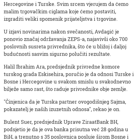
Hercegovine i Turske. Svim srcem vjerujem da ćemo
malim trgovačkim ciglama koje ćemo postaviti,
izgraditi veliki spomenik prijateljstva i trgovine.
U izjavi novinarima nakon svečanosti, Avdagić je
ponovio značaj održavanja ZEPS-a, najavivši oko 700
poslovnih susreta privrednika, što će u bližoj i daljoj
budućnosti sasvim sigurno polučiti rezultate.
Halil Ibrahim Ara, predsjednik privredne komore
turskog grada Eskisehira, poručio je da odnosi Turske i
Bosne i Hercegovine u svakom smislu u svakodnevno
bilježe samo rast, što raduje privrednike obje zemlje.
"Činjenica da je Turska partner ovogodišnjeg Sajma,
pokazatelj je naših izuzetnih odnosa", rekao je on.
Bulent Suer, predsjednik Uprave ZiraatBank BH,
podsjetio je da je ova banka prisutna već 28 godina u
BiH, a trenutno s 35 poslovnica posluje širom Bosne i