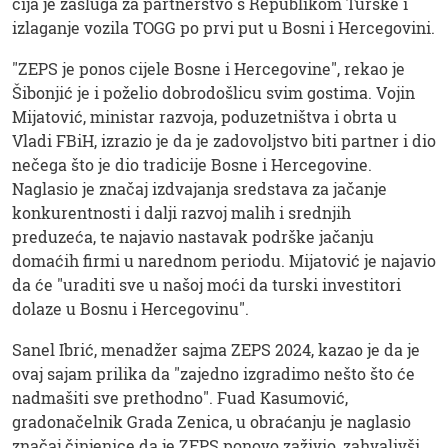
čija je zasluga za partnerstvo s Republikom Turske i
izlaganje vozila TOGG po prvi put u Bosni i Hercegovini.
"ZEPS je ponos cijele Bosne i Hercegovine", rekao je
Šibonjić je i poželio dobrodošlicu svim gostima. Vojin
Mijatović, ministar razvoja, poduzetništva i obrta u
Vladi FBiH, izrazio je da je zadovoljstvo biti partner i dio
nečega što je dio tradicije Bosne i Hercegovine.
Naglasio je značaj izdvajanja sredstava za jačanje
konkurentnosti i dalji razvoj malih i srednjih
preduzeća, te najavio nastavak podrške jačanju
domaćih firmi u narednom periodu. Mijatović je najavio
da će "uraditi sve u našoj moći da turski investitori
dolaze u Bosnu i Hercegovinu".
Sanel Ibrić, menadžer sajma ZEPS 2024, kazao je da je
ovaj sajam prilika da "zajedno izgradimo nešto što će
nadmašiti sve prethodno". Fuad Kasumović,
gradonačelnik Grada Zenica, u obraćanju je naglasio
značaj činjenice da je ZEPS ponovo zaživio, zahvalivši