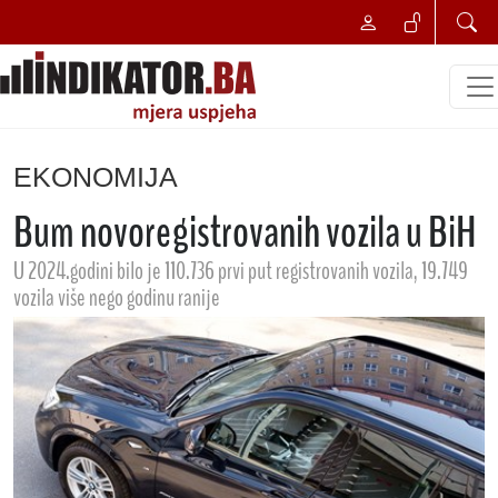
EKONOMIJA
Bum novoregistrovanih vozila u BiH
U 2024.godini bilo je 110.736 prvi put registrovanih vozila, 19.749
vozila više nego godinu ranije