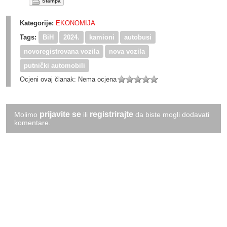
Štampa
Kategorije:
EKONOMIJA
Tags:
BiH
2024.
kamioni
autobusi
novoregistrovana vozila
nova vozila
putnički automobili
Ocjeni ovaj članak:
Nema ocjena
prijavite se
registrirajte
Molimo
ili
da biste mogli dodavati
komentare.