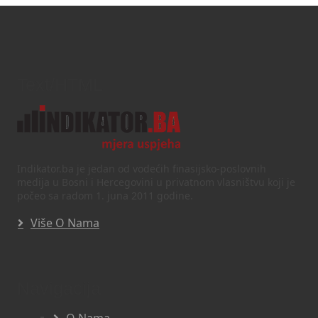
Text/HTML
Indikator.ba je jedan od vodećih finasijsko-poslovnih
medija u Bosni i Hercegovini u privatnom vlasništvu koji je
počeo sa radom 1. juna 2011 godine.
Više O Nama
Navigacija
O Nama