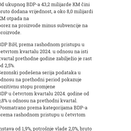
Od ukupnog BDP-a 43,2 milijarde KM čini
bruto dodana vrijednost, a oko 8,0 milijardi
KM otpada na
porez na proizvode minus subvencije na
proizvode.
BDP BiH, prema rashodnom pristupu u
četvrtom kvartalu 2024. u odnosu na isti
kvartal prethodne godine zabilježio je rast
od 2,5%.
Sezonski podešena serija podataka u
odnosu na prethodni period pokazuje
pozitivnu stopu promjene
BDP u četvrtom kvartalu 2024. godine od
0,8% u odnosu na prethodni kvartal.
Posmatrano prema kategorijama BDP-a
prema rashodnom pristupu u četvrtom
nstava od 1,9%, potrošnje vlade 2,0%, bruto