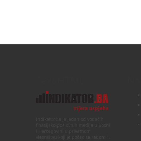
Text/HTML
Na
Indikator.ba je jedan od vodećih
finasijsko-poslovnih medija u Bosni
i Hercegovini u privatnom
vlasništvu koji je počeo sa radom 1.