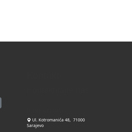
Kontakt
Kontaktirajte nas
INDIKATOR d.o.o.
Ul. Kotromanića 48, 71000
Sarajevo