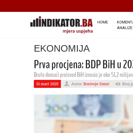
HOME
KOMENTA
ANALIZE
EKONOMIJA
Prva procjena: BDP BiH u 20
Bruto domaći proizvod BiH iznosio je oko 51,2 milija
31 mart 2025
Autor:
Borivoje Simić
Broj p