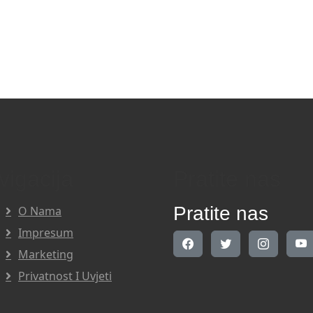
vigacija
Pratite nas
Pratite nas
O Nama
Impresum
Marketing
Privatnost I Uvjeti