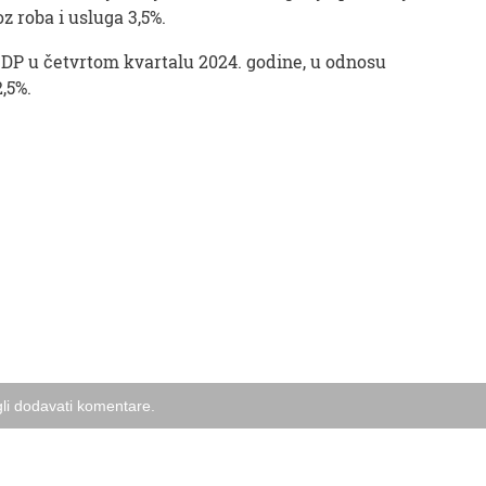
oz roba i usluga 3,5%.
BDP u četvrtom kvartalu 2024. godine, u odnosu
,5%.
li dodavati komentare.