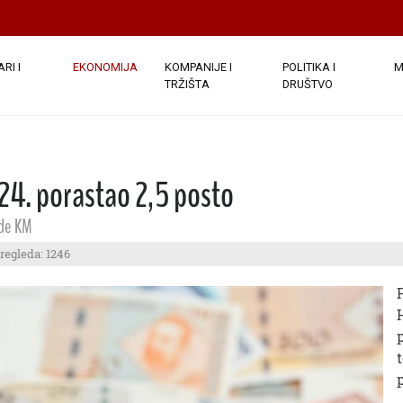
RI I
EKONOMIJA
KOMPANIJE I
POLITIKA I
M
TRŽIŠTA
DRUŠTVO
24. porastao 2,5 posto
rde KM
regleda: 1246