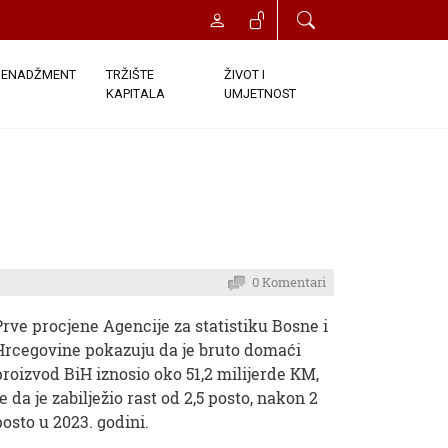
ENADŽMENT
TRŽIŠTE
ŽIVOT I
KAPITALA
UMJETNOST
0 Komentari
Prve procjene Agencije za statistiku Bosne i
Hrcegovine pokazuju da je bruto domaći
proizvod BiH iznosio oko 51,2 milijerde KM,
te da je zabilježio rast od 2,5 posto, nakon 2
posto u 2023. godini.