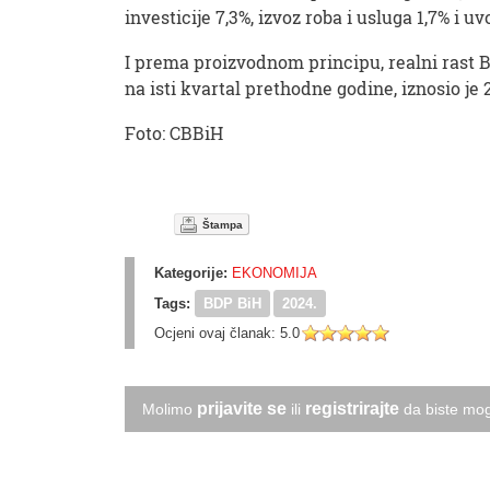
investicije 7,3%, izvoz roba i usluga 1,7% i uv
I prema proizvodnom principu, realni rast 
na isti kvartal prethodne godine, iznosio je 2
Foto: CBBiH
Štampa
Kategorije:
EKONOMIJA
Tags:
BDP BiH
2024.
Ocjeni ovaj članak:
5.0
prijavite se
registrirajte
Molimo
ili
da biste mog