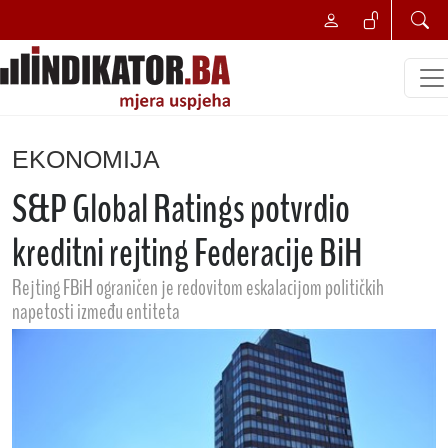
EKONOMIJA
S&P Global Ratings potvrdio
kreditni rejting Federacije BiH
Rejting FBiH ograničen je redovitom eskalacijom političkih
napetosti između entiteta