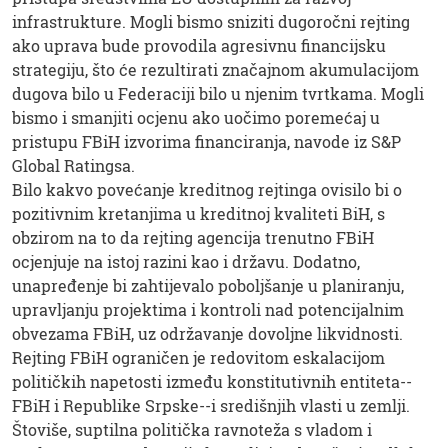
infrastrukture. Mogli bismo sniziti dugoročni rejting
ako uprava bude provodila agresivnu financijsku
strategiju, što će rezultirati značajnom akumulacijom
dugova bilo u Federaciji bilo u njenim tvrtkama. Mogli
bismo i smanjiti ocjenu ako uočimo poremećaj u
pristupu FBiH izvorima financiranja, navode iz S&P
Global Ratingsa.
Bilo kakvo povećanje kreditnog rejtinga ovisilo bi o
pozitivnim kretanjima u kreditnoj kvaliteti BiH, s
obzirom na to da rejting agencija trenutno FBiH
ocjenjuje na istoj razini kao i državu. Dodatno,
unapređenje bi zahtijevalo poboljšanje u planiranju,
upravljanju projektima i kontroli nad potencijalnim
obvezama FBiH, uz održavanje dovoljne likvidnosti.
Rejting FBiH ograničen je redovitom eskalacijom
političkih napetosti između konstitutivnih entiteta--
FBiH i Republike Srpske--i središnjih vlasti u zemlji.
Štoviše, suptilna politička ravnoteža s vladom i