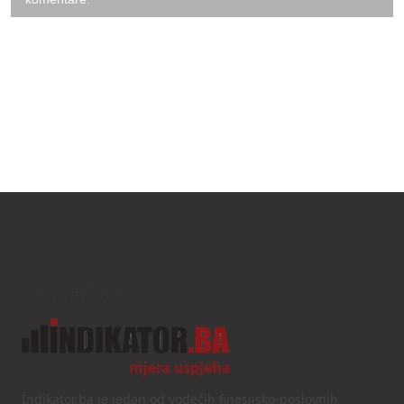
Text/HTML
Indikator.ba je jedan od vodećih finasijsko-poslovnih