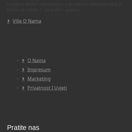
medija u Bosni i Hercegovini u privatnom vlasništvu koji je
počeo sa radom 1. juna 2011 godine.
Više O Nama
Navigacija
O Nama
Impresum
Marketing
Privatnost I Uvjeti
Pratite nas
Pratite nas