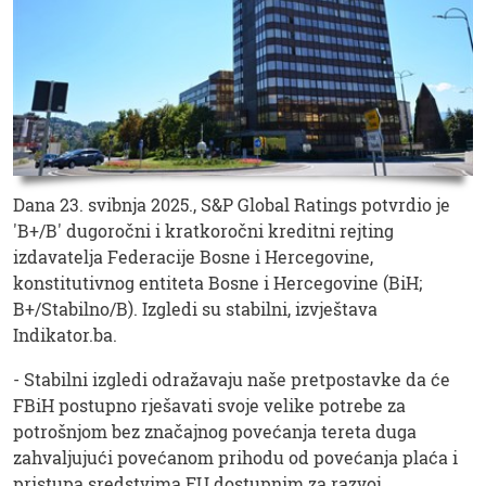
Dana 23. svibnja 2025., S&P Global Ratings potvrdio je
'B+/B' dugoročni i kratkoročni kreditni rejting
izdavatelja Federacije Bosne i Hercegovine,
konstitutivnog entiteta Bosne i Hercegovine (BiH;
B+/Stabilno/B). Izgledi su stabilni, izvještava
Indikator.ba.
- Stabilni izgledi odražavaju naše pretpostavke da će
FBiH postupno rješavati svoje velike potrebe za
potrošnjom bez značajnog povećanja tereta duga
zahvaljujući povećanom prihodu od povećanja plaća i
pristupa sredstvima EU dostupnim za razvoj