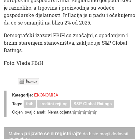
europskim gospodarstvima. Regionalno gospodarstvo
je raznoliko, a trgovina i proizvodnja su vodeće
gospodarske djelatnosti. Inflacija je u padu i očekujemo
da će se smanjiti na blizu 2% od 2025.
Demografski izazovi FBiH su značajni, s opadanjem i
brzim starenjem stanovništva, zaključuje S&P Global
Ratings.
Foto: Vlada FBiH
Štampa
Kategorije:
EKONOMIJA
Tags:
fbih
kreditni rejting
S&P Global Ratings
Ocjeni ovaj članak:
Nema ocjena
prijavite se
registrirajte
Molimo
ili
da biste mogli dodavati
komentare.