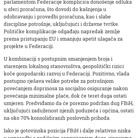
parlamentom Federacije komplicira donošenje odluka
u sferi proračuna, što dovodi do kašnjenja u
odobravanju i provedbi proračuna, kao i slabe
discipline potrošnje, uključujući i državne tvrtke.
Političke komplikacije odgađaju napredak zemlje
prema pristupanju EU i smanjuju apetit ulagača za
projekte u Federaciji.
U kombinaciji s postupnim smanjenjem broja i
starenjem lokalnog stanovništva, geopolitički rizici
koče gospodarski razvoj u Federaciji. Pozitivno, vlada
postupno rješava velike potrebe za potrošnjom
povećanjem doprinosa za socijalno osiguranje nakon
povećanja minimalne plaće, dok će teret duga ostati
umjeren. Predviđamo da će porezno podržan dug FBiH,
uključujući zaduženost njenih poduzeća i općina, ostati
na oko 70% konsolidiranih poslovnih prihoda.
Iako je gotovinska pozicija FBiH i dalje relativno niska
u usporedbi s godišnjim servisiranjem duga, vjerujemo