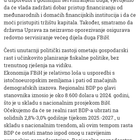
da će vlada zadržati dobar pristup financiranju od
međunarodnih i domaćih financijskih institucija i da će
moći pristupiti tržištu kapitala. Također, smatramo da
državna Uprava za neizravno oporezivanje osigurava
redovno servisiranje većeg dijela duga FBiH.
Česti unutarnji politički zastoji ometaju gospodarski
rast i učinkovito planiranje fiskalne politike, bez
trenutnog rješenja na vidiku.
Ekonomija FBiH je relativno loša u usporedbi s
istočnoeuropskim zemljama i pati od značajnih
demografskih izazova. Regionalni BDP po glavi
stanovnika iznosio je oko 8.600 dolara u 2024. godini,
što je u skladu s nacionalnim prosjekom BiH.
Očekujemo da će se realni rast BDP-a ubrzati na
solidnih 2,8%-3,0% godišnje tijekom 2025.-2027., u
skladu s nacionalnim trendom, ali ovim tempom rasta
BDP će ostati znatno ispod onog u razvijenim