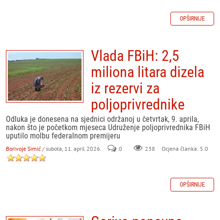
OPŠIRNIJE
Vlada FBiH: 2,5
miliona litara dizela
iz rezervi za
poljoprivrednike
Odluka je donesena na sjednici održanoj u četvrtak, 9. aprila,
nakon što je početkom mjeseca Udruženje poljoprivrednika FBiH
uputilo molbu federalnom premijeru
Borivoje Simić
/ subota, 11. april 2026.
0
238
Ocjena članka: 5.0
OPŠIRNIJE