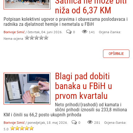
Satnica ne može biti
niža od 6,37 KM
Potpisan kolektivni ugovor o pravima i obavezama poslodavaca i
radnika za djelatnost hemije i nemetala u FBiH
Borivoje Simić
/ četvrtak, 04. juni 2026.
0
141
Ocjena članka:
Nema ocjena
OPŠIRNIJE
Blagi pad dobiti
banaka u FBiH u
prvom kvartalu
Neto prihodi/(rashodi) od kamata i
slični prihodi iznosili su 233,8 miliona
KM i činili su 66,2 posto ukupnih prihoda
Borivoje Simić
/ ponedjeljak, 18. maj 2026.
0
281
Ocjena članka:
5.0