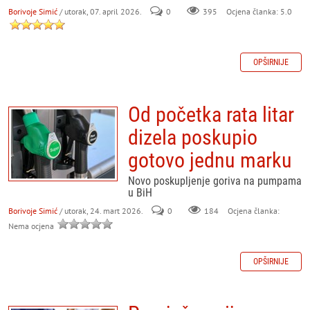
Borivoje Simić
/ utorak, 07. april 2026.
0
395
Ocjena članka: 5.0
OPŠIRNIJE
Od početka rata litar
dizela poskupio
gotovo jednu marku
Novo poskupljenje goriva na pumpama
u BiH
Borivoje Simić
/ utorak, 24. mart 2026.
0
184
Ocjena članka:
Nema ocjena
OPŠIRNIJE