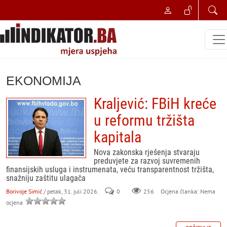
EKONOMIJA
Kraljević: FBiH kreće
u reformu tržišta
kapitala
Nova zakonska rješenja stvaraju
preduvjete za razvoj suvremenih
finansijskih usluga i instrumenata, veću transparentnost tržišta,
snažniju zaštitu ulagača
Borivoje Simić
/ petak, 31. juli 2026.
0
256
Ocjena članka: Nema
ocjena