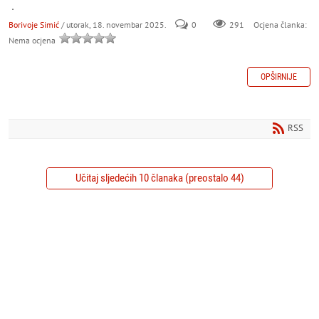
.
Borivoje Simić
/ utorak, 18. novembar 2025.
0
291
Ocjena članka:
Nema ocjena
OPŠIRNIJE
RSS
Učitaj sljedećih 10 članaka (preostalo 44)