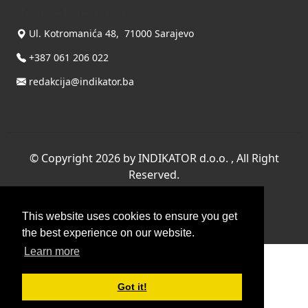
INDIKATOR d.o.o.
Ul. Kotromanića 48, 71000 Sarajevo
+387 061 206 022
redakcija@indikator.ba
©
Copyright 2026 by INDIKATOR d.o.o.
, All Right
Reserved.
Terms Of Use
|
Privacy Statement
This website uses cookies to ensure you get
Powered by THYME SYSTEMS doo
the best experience on our website.
Learn more
Got it!