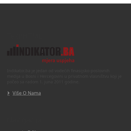
Text/HTML
Indikator.ba je jedan od vodećih finasijsko-poslovnih
medija u Bosni i Hercegovini u privatnom vlasništvu koji je
počeo sa radom 1. juna 2011 godine.
Više O Nama
Navigacija