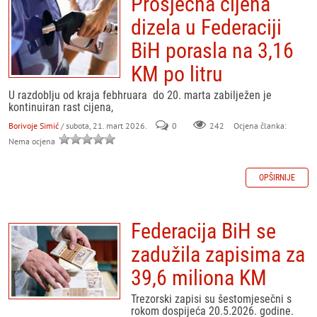
Prosječna cijena
dizela u Federaciji
BiH porasla na 3,16
KM po litru
U razdoblju od kraja febhruara do 20. marta zabilježen je
kontinuiran rast cijena,
Borivoje Simić
/ subota, 21. mart 2026.
0
242
Ocjena članka:
Nema ocjena
OPŠIRNIJE
Federacija BiH se
zadužila zapisima za
39,6 miliona KM
Trezorski zapisi su šestomjesečni s
rokom dospijeća 20.5.2026. godine.