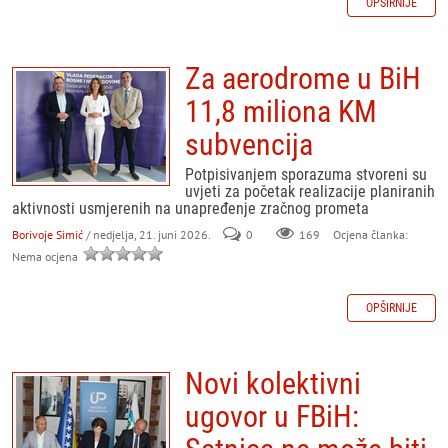
OPŠIRNIJE
Za aerodrome u BiH
11,8 miliona KM
subvencija
Potpisivanjem sporazuma stvoreni su
uvjeti za početak realizacije planiranih
aktivnosti usmjerenih na unapređenje zračnog prometa
Borivoje Simić
/ nedjelja, 21. juni 2026.
0
169
Ocjena članka:
Nema ocjena
OPŠIRNIJE
Novi kolektivni
ugovor u FBiH: