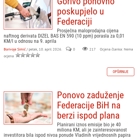
Gorivo ponovno
poskupjelo u
Federaciji
Prosječna maloprodajna cijena
naftnog derivata DIZEL BAS EN 590 (10 ppm) porasla za 0,01
KM/l u odnosu na 9. aprila
Borivoje Simić
/ petak, 10. april 2026.
0
217
Ocjena članka: Nema
ocjena
OPŠIRNIJE
Ponovo zaduženje
Federacije BiH na
berzi ispod plana
Planirani iznos emisije bio je 40
miliona KM, ali je zainteresovanost
investitora bila ispod nivoa ponude Vladinih vrijednosnih papira