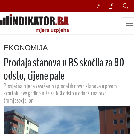
EKONOMIJA
Prodaja stanova u RS skočila za 80
odsto, cijene pale
Prosječna cijena završenih i prodatih novih stanova u prvom
kvartalu ove godine niža za 6,4 odsto u odnosu na prvo
tromjesečje lani