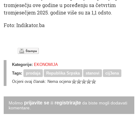
tromjesečju ove godine u poređenju sa četvrtim
tromjesečjem 2025. godine više su za 1,1 odsto.
Foto: Indikator.ba
Štampa
Kategorije:
EKONOMIJA
Tags:
prodaja
Republika Srpska
stanovi
cij3ena
Ocjeni ovaj članak:
Nema ocjena
prijavite se
registrirajte
Molimo
ili
da biste mogli dodavati
komentare.