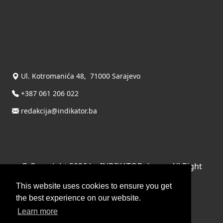
Kontakt
Kontaktirajte nas
INDIKATOR d.o.o.
Ul. Kotromanića 48, 71000 Sarajevo
+387 061 206 022
redakcija@indikator.ba
©
Copyright 2026 by INDIKATOR d.o.o.
, All Right
Reserved.
This website uses cookies to ensure you get
Terms Of Use
|
Privacy Statement
the best experience on our website.
Powered by THYME SYSTEMS doo
Learn more