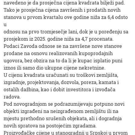
navedeno je da prosječna cijena kvadrata bilježi pad.
Tako je prosječna cijena završenih i prodatih novih
stanova u prvom kvartalu ove godine niža za 6,4 odsto
u
odnosu na prvo tromjesečje lani, dok je u poređenju sa
prosjekom iz 2025. godine niža za 4,7 procenata.
Podaci Zavoda odnose se na završene nove stanove
prodane na osnovu realizovanih kupoprodajnih
ugovora, bez obzira na to da li je kupac isplatio puni
iznos ili samo dio ukupne cijene nekretnine.
U cijenu kvadrata uračunati su troškovi zemljišta,
izgradnje, projektovanja, dozvola, poreza, kamata i
ostalih dažbina, kao i dobit investitora i izvođača
radova.
Pod novogradnjom se podrazumijevaju potpuno novi
objekti izgrađeni na neizgrađenom zemljištu ili na
mjestu prethodno srušenih objekata, ali i dogradnja
novih spratova na postojećim zgradama.
Proizvođačke cijene u stanogradnji u Srpskoj u prvom