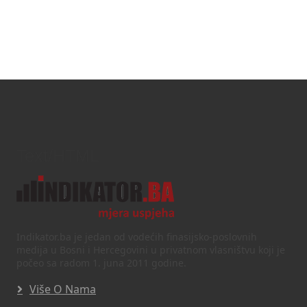
Text/HTML
Indikator.ba je jedan od vodećih finasijsko-poslovnih
medija u Bosni i Hercegovini u privatnom vlasništvu koji je
počeo sa radom 1. juna 2011 godine.
Više O Nama