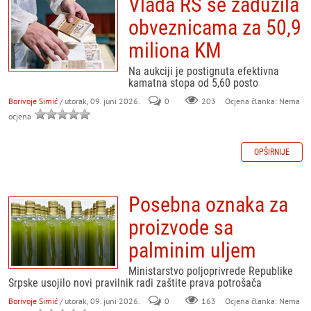
Vlada RS se zadužila
obveznicama za 50,9
miliona KM
Na aukciji je postignuta efektivna
kamatna stopa od 5,60 posto
Borivoje Simić
/ utorak, 09. juni 2026.
0
203
Ocjena članka: Nema
ocjena
OPŠIRNIJE
Posebna oznaka za
proizvode sa
palminim uljem
Ministarstvo poljoprivrede Republike
Srpske usojilo novi pravilnik radi zaštite prava potrošača
Borivoje Simić
/ utorak, 09. juni 2026.
0
163
Ocjena članka: Nema