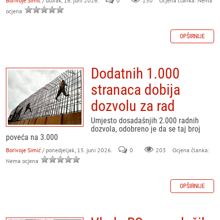
Borivoje Simić
/ utorak, 16. juni 2026.
0
150
Ocjena članka: Nema
ocjena
OPŠIRNIJE
Dodatnih 1.000
stranaca dobija
dozvolu za rad
Umjesto dosadašnjih 2.000 radnih
dozvola, odobreno je da se taj broj
poveća na 3.000
Borivoje Simić
/ ponedjeljak, 15. juni 2026.
0
203
Ocjena članka:
Nema ocjena
OPŠIRNIJE