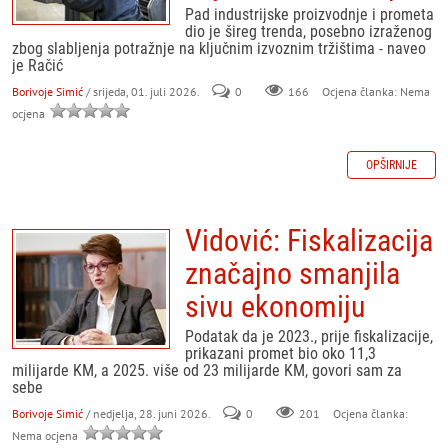
Pad industrijske proizvodnje i prometa
dio je šireg trenda, posebno izraženog
zbog slabljenja potražnje na ključnim izvoznim tržištima - naveo
je Račić
Borivoje Simić
/ srijeda, 01. juli 2026.
0
166
Ocjena članka: Nema
ocjena
OPŠIRNIJE
Vidović: Fiskalizacija
značajno smanjila
sivu ekonomiju
Podatak da je 2023., prije fiskalizacije,
prikazani promet bio oko 11,3
milijarde KM, a 2025. više od 23 milijarde KM, govori sam za
sebe
Borivoje Simić
/ nedjelja, 28. juni 2026.
0
201
Ocjena članka:
Nema ocjena