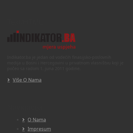
Text/HTML
Indikator.ba je jedan od vodećih finasijsko-poslovnih
medija u Bosni i Hercegovini u privatnom vlasništvu koji je
počeo sa radom 1. juna 2011 godine.
Više O Nama
Navigacija
O Nama
Impresum