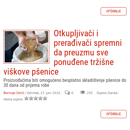
OPŠIRNIJE
Otkupljivači i
prerađivači spremni
da preuzmu sve
ponuđene tržišne
viškove pšenice
Proizvođačima biti omogućeno besplatno skladištenje pšenice do
30 dana od prijema robe
Borivoje Simić
/ četvrtak, 25. juni 2026.
0
205
Ocjena članka:
Nema ocjena
OPŠIRNIJE