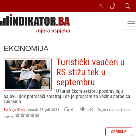
EKONOMIJA
Turistički vaučeri u
RS stižu tek u
septembru
U turističkom sektoru pozdravljaju
najavu, dok potrošači smatraju da je program za većinu porodica
zakasnio
Borivoje Simić
/ utorak, 28. juli 2026.
0
140
Ocjena članka: Nema
ocjena
OPŠIRNIJE