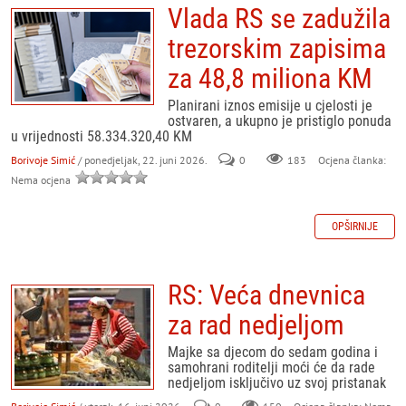
Vlada RS se zadužila
trezorskim zapisima
za 48,8 miliona KM
Planirani iznos emisije u cjelosti je
ostvaren, a ukupno je pristiglo ponuda
u vrijednosti 58.334.320,40 KM
Borivoje Simić
/ ponedjeljak, 22. juni 2026.
0
183
Ocjena članka:
Nema ocjena
OPŠIRNIJE
RS: Veća dnevnica
za rad nedjeljom
Majke sa djecom do sedam godina i
samohrani roditelji moći će da rade
nedjeljom isključivo uz svoj pristanak