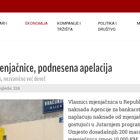
RI I
EKONOMIJA
KOMPANIJE I
POLITIKA I
M
TRŽIŠTA
DRUŠTVO
enjačnice, podnesena apelacija
s, nezvanično već devet
egleda: 224
Vlasnici mjenjačnica u Republ
naknada Agencije za bankarstvo.
naplaćuju naknade od mjenjačn
gostujući u Јutarnjem progra
Umjesto dosadašnjih 200 mar
mjenjačnica iznosi 10.000 KM,