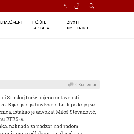
ENADŽMENT
TRŽIŠTE
ŽIVOT I
KAPITALA
UMJETNOST
0 Komentari
ici Srpskoj traže ocjenu ustavnosti
 Riječ je o jedinstvenoj tarifi po kojoj se
ica, istakao je advokat Miloš Stevanović,
mu RTRS-a.
aka, naknada za nadzor nad radom
 propisano je odlukom, a naknada za