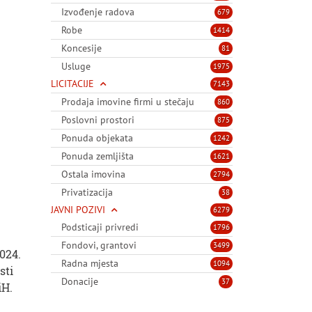
Izvođenje radova
679
Robe
1414
Koncesije
81
Usluge
1975
LICITACIJE
7143
Prodaja imovine firmi u stečaju
860
Poslovni prostori
875
Ponuda objekata
1242
Ponuda zemljišta
1621
Ostala imovina
2794
Privatizacija
38
JAVNI POZIVI
6279
Podsticaji privredi
1796
Fondovi, grantovi
3499
024.
Radna mjesta
1094
sti
Donacije
37
iH.