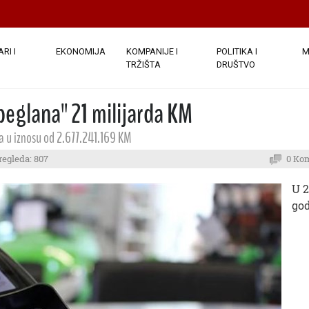
RI I
EKONOMIJA
KOMPANIJE I
POLITIKA I
M
TRŽIŠTA
DRUŠTVO
peglana" 21 milijarda KM
a u iznosu od 2.677.241.169 KM
regleda: 807
0 Ko
U 2
god