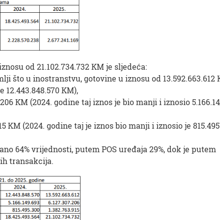
iznosu od 21.102.734.732 KM je sljedeća:
lji što u inostranstvu, gotovine u iznosu od 13.592.663.612
 je 12.443.848.570 KM),
06 KM (2024. godine taj iznos je bio manji i iznosio 5.166.1
5 KM (2024. godine taj je iznos bio manji i iznosio je 815.49
ano 64% vrijednosti, putem POS uređaja 29%, dok je putem
ih transakcija.