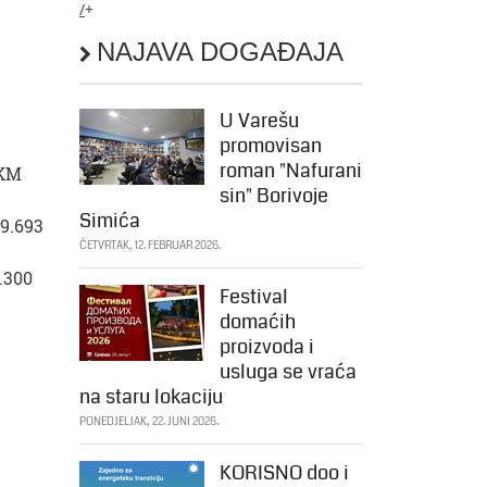
/
+
NAJAVA DOGAĐAJA
U Varešu
promovisan
roman "Nafurani
 KM
sin" Borivoje
Simića
49.693
ČETVRTAK, 12. FEBRUAR 2026.
5.300
Festival
domaćih
proizvoda i
usluga se vraća
na staru lokaciju
PONEDJELJAK, 22. JUNI 2026.
KORISNO doo i