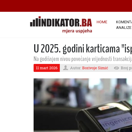
HOME
KOMENTA
ANALIZE
U 2025. godini karticama "is
Na godišnjem nivou povećanje vrijednosti transakcij
11 mart 2026
Autor:
Borivoje Simić
Broj p