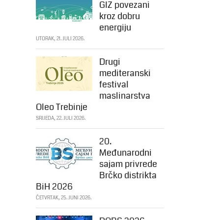
GIZ povezani
kroz dobru
energiju
UTORAK, 21. JULI 2026.
Drugi
mediteranski
festival
maslinarstva
Oleo Trebinje
SRIJEDA, 22. JULI 2026.
20.
Međunarodni
sajam privrede
Brčko distrikta
BiH 2026
ČETVRTAK, 25. JUNI 2026.