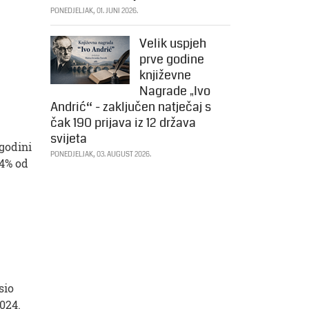
PONEDJELJAK, 01. JUNI 2026.
Velik uspjeh
prve godine
književne
Nagrade „Ivo
Andrić“ - zaključen natječaj s
čak 190 prijava iz 12 država
svijeta
godini
PONEDJELJAK, 03. AUGUST 2026.
64% od
sio
2024.