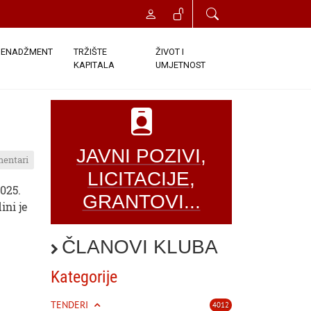
ENADŽMENT
TRŽIŠTE
ŽIVOT I
KAPITALA
UMJETNOST
JAVNI POZIVI,
mentari
LICITACIJE,
025.
GRANTOVI...
ini je
ČLANOVI KLUBA
Kategorije
TENDERI
4012