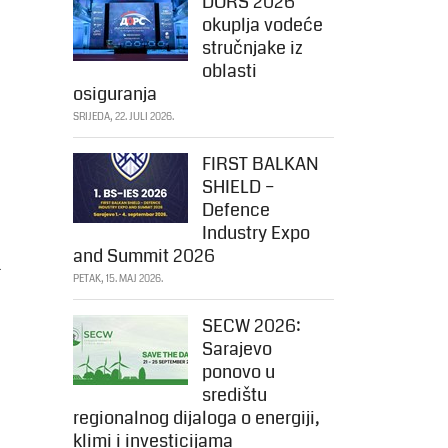
DORS 2026
okuplja vodeće
stručnjake iz
oblasti
osiguranja
SRIJEDA, 22. JULI 2026.
FIRST BALKAN
SHIELD –
Defence
Industry Expo
and Summit 2026
i
PETAK, 15. MAJ 2026.
SECW 2026:
Sarajevo
ponovo u
središtu
regionalnog dijaloga o energiji,
klimi i investicijama