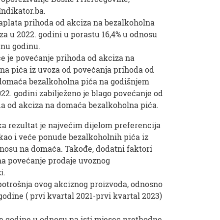
Indikator.ba.
aplata prihoda od akciza na bezalkoholna
oza u 2022. godini u porastu 16,4% u odnosu
dnu godinu.
e je povećanje prihoda od akciza na
na pića iz uvoza od povećanja prihoda od
domaća bezalkoholna pića na godišnjem
22. godini zabilježeno je blago povećanje od
da od akciza na domaća bezalkoholna pića.
ka rezultat je najvećim dijelom preferencija
kao i veće ponude bezalkoholnih pića iz
nosu na domaća. Takođe, dodatni faktori
 na povećanje prodaje uvoznog
i.
 potrošnja ovog akciznog proizvoda, odnosno
odine ( prvi kvartal 2021-prvi kvartal 2023)
će godine u odnosu na isti mjesec prethodne