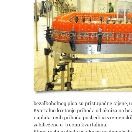
bezalkoholnog pića su pristupačne cijene, ut
Kvartalno kretanje prihoda od akciza na be
naplata ovih prihoda posljedica vremenskih 
zabilježena u trećim kvartalima.
Stopa rasta prihoda od akciza na domaća be