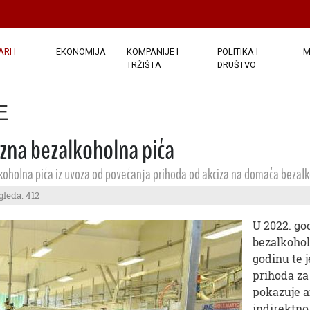
RI I
EKONOMIJA
KOMPANIJE I
POLITIKA I
M
TRŽIŠTA
DRUŠTVO
E
ozna bezalkoholna pića
koholna pića iz uvoza od povećanja prihoda od akciza na domaća bezal
gleda: 412
U 2022. go
bezalkohol
godinu te 
prihoda za
pokazuje a
indirektno