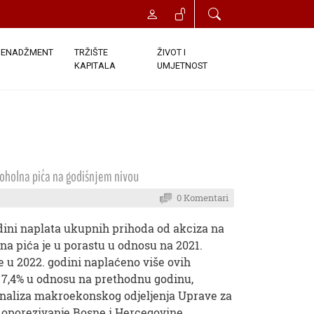
ENADŽMENT
TRŽIŠTE
ŽIVOT I
KAPITALA
UMJETNOST
koholna pića na godišnjem nivou
0 Komentari
dini naplata ukupnih prihoda od akciza na
na pića je u porastu u odnosu na 2021.
je u 2022. godini naplaćeno više ovih
 7,4% u odnosu na prethodnu godinu,
naliza makroekonskog odjeljenja Uprave za
 oporezivanje Bosne i Hercegovine,