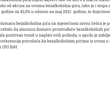
ihoda od akciza na uvozna bezalkoholna pića, tako je i stop
 godine za 42,0% u odnosu na maj 2021. godine, te doprino
a domaća bezalkoholna pića na mjesečnom nivou češća je po
 trebalo da alarmira domaće proizvođače bezalkoholnih pi
la pozitivan trend u naplati ovih prihoda, u aprilu je zabil
 preferencija potrošača ka bezalkoholnim pićima iz uvoza 
z UIO BiH.