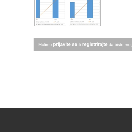
prijavite se
registrirajte
Molimo
ili
da biste mog