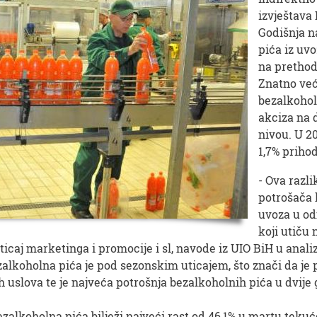
izvještava 
Godišnja n
pića iz uv
na pretho
Znatno već
bezalkohol
akciza na 
nivou. U 20
1,7% priho
- Ova razli
potrošača 
uvoza u od
koji utiču
icaj marketinga i promocije i sl, navode iz UIO BiH u analiz
zalkoholna pića je pod sezonskim uticajem, što znači da je
uslova te je najveća potrošnja bezalkoholnih pića u dvije g
zalkoholna pića bilježi najveći rast od 46,1% u martu teku