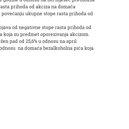
a rasta prihoda od akciza na domaća
si povećanju ukupne stope rasta prihoda od
java od negativne stope rasta prihoda od
ća koja su predmet oporezivanja akcizom.
ježen pad od 25,6% u odnosu na april
u odnosu na domaća bezalkoholna pića koja