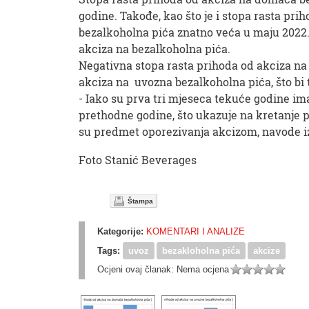
godine. Takođe, kao što je i stopa rasta pr
bezalkoholna pića znatno veća u maju 2022.
akciza na bezalkoholna pića.
Negativna stopa rasta prihoda od akciza n
akciza na uvozna bezalkoholna pića, što bi
- Iako su prva tri mjeseca tekuće godine ima
prethodne godine, što ukazuje na kretanje
su predmet oporezivanja akcizom, navode i
Foto Stanić Beverages
Štampa
Kategorije:
KOMENTARI I ANALIZE
Tags:
uvoz
bezakloholna pića
akcize
Ocjeni ovaj članak:
Nema ocjena