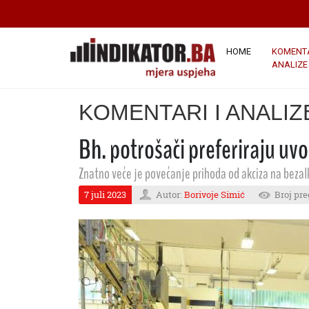
HOME
KOMENTA
ANALIZE
KOMENTARI I ANALIZ
Bh. potrošači preferiraju uv
Znatno veće je povećanje prihoda od akciza na bezal
7 juli 2023
Autor:
Borivoje Simić
Broj pre