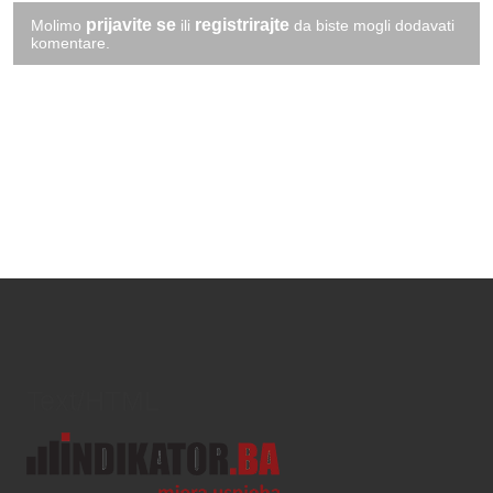
prijavite se
registrirajte
Molimo
ili
da biste mogli dodavati
komentare.
Text/HTML