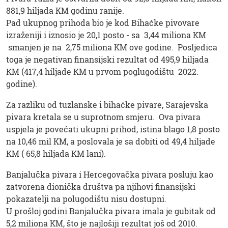
881,9 hiljada KM godinu ranije.
Pad ukupnog prihoda bio je kod Bihaćke pivovare
izraženiji i iznosio je 20,1 posto - sa 3,44 miliona KM
smanjen je na 2,75 miliona KM ove godine. Posljedica
toga je negativan finansijski rezultat od 495,9 hiljada
KM (417,4 hiljade KM u prvom poglugodištu 2022.
godine).
Za razliku od tuzlanske i bihaćke pivare, Sarajevska
pivara kretala se u suprotnom smjeru. Ova pivara
uspjela je povećati ukupni prihod, istina blago 1,8 posto
na 10,46 mil KM, a poslovala je sa dobiti od 49,4 hiljade
KM ( 65,8 hiljada KM lani).
Banjalučka pivara i Hercegovačka pivara posluju kao
zatvorena dionička društva pa njihovi finansijski
pokazatelji na polugodištu nisu dostupni.
U prošloj godini Banjalučka pivara imala je gubitak od
5,2 miliona KM, što je najlošiji rezultat još od 2010.