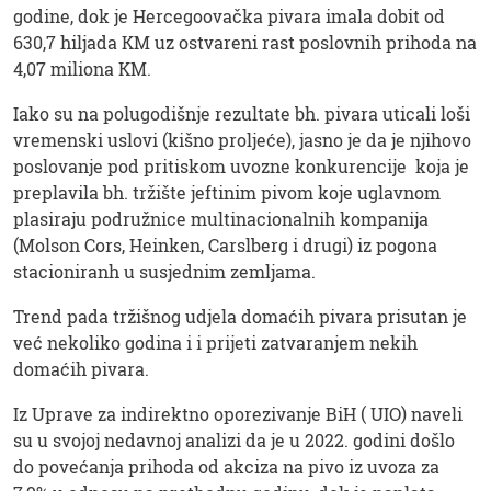
godine, dok je Hercegoovačka pivara imala dobit od
630,7 hiljada KM uz ostvareni rast poslovnih prihoda na
4,07 miliona KM.
Iako su na polugodišnje rezultate bh. pivara uticali loši
vremenski uslovi (kišno proljeće), jasno je da je njihovo
poslovanje pod pritiskom uvozne konkurencije koja je
preplavila bh. tržište jeftinim pivom koje uglavnom
plasiraju podružnice multinacionalnih kompanija
(Molson Cors, Heinken, Carslberg i drugi) iz pogona
stacioniranh u susjednim zemljama.
Trend pada tržišnog udjela domaćih pivara prisutan je
već nekoliko godina i i prijeti zatvaranjem nekih
domaćih pivara.
Iz Uprave za indirektno oporezivanje BiH ( UIO) naveli
su u svojoj nedavnoj analizi da je u 2022. godini došlo
do povećanja prihoda od akciza na pivo iz uvoza za