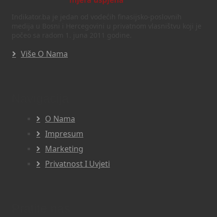
Indikator.ba je jedan od vodećih finasijsko-poslovnih
medija u Bosni i Hercegovini u privatnom vlasništvu koji je
počeo sa radom 1. juna 2011 godine.
Više O Nama
Navigacija
O Nama
Impresum
Marketing
Privatnost I Uvjeti
Pratite nas