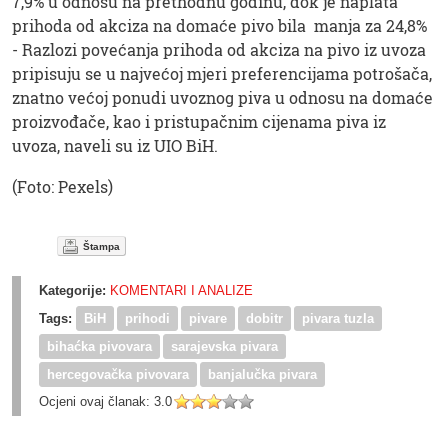
7,9% u odnosu na prethodnu godinu, dok je naplata
prihoda od akciza na domaće pivo bila manja za 24,8%
- Razlozi povećanja prihoda od akciza na pivo iz uvoza
pripisuju se u najvećoj mjeri preferencijama potrošača,
znatno većoj ponudi uvoznog piva u odnosu na domaće
proizvođače, kao i pristupačnim cijenama piva iz
uvoza, naveli su iz UIO BiH.
(Foto: Pexels)
Štampa
Kategorije:
KOMENTARI I ANALIZE
Tags:
BiH
prihodi
pivare
dobitr
pivara tuzla
bihaćka pivovara
sarajevska pivara
hercegovačka pivovara
banjalučka pivara
Ocjeni ovaj članak:
3.0