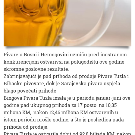
Pivare u Bosni i Hercegovini uzmiču pred inostranom
konkurencijom ostvarivši na polugodištu ove godine
skromne poslovne rezultate.
Zabrinjavajući je pad prihoda od prodaje Pivare Tuzla i
Bihaćke pivovare, dok je Sarajevska pivara uspjela
blago povećati prihode.
Bingova Pivara Tuzla imala je u periodu januar-juni ove
godine pad ukupnog prihoda za 17 posto na 10,35
miliona KM, nakon 12,46 miliona KM ostvarenih u
istom periodu prošle godine, a što je posljedica pada
prihoda od prodaje.
Pivara Tuzla je ostvarila dobit od 92,8 hiljada KM, nakon