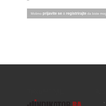
prijavite se
registrirajte
Molimo
ili
da biste mog
Text/HTML
Na