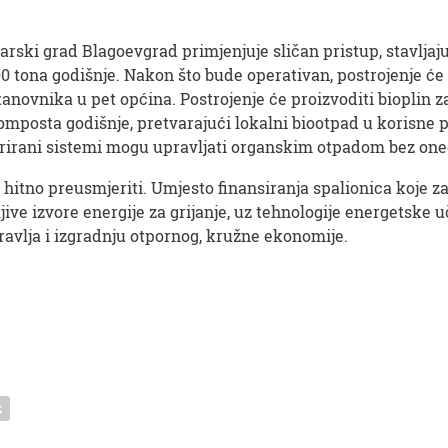
garski grad Blagoevgrad primjenjuje sličan pristup, stavljaju
0 tona godišnje. Nakon što bude operativan, postrojenje će 
tanovnika u pet općina. Postrojenje će proizvoditi bioplin za
 komposta godišnje, pretvarajući lokalni biootpad u korisne 
grirani sistemi mogu upravljati organskim otpadom bez oneč
no preusmjeriti. Umjesto finansiranja spalionica koje zaga
jive izvore energije za grijanje, uz tehnologije energetske uč
ravlja i izgradnju otpornog, kružne ekonomije.
k