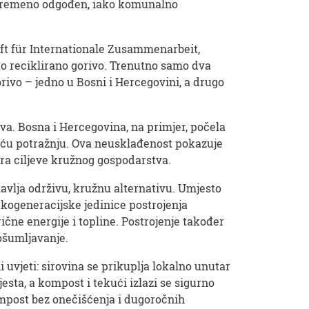
rivremeno odgođen, iako komunalno
ft für Internationale Zusammenarbeit,
to reciklirano gorivo. Trenutno samo dva
rivo – jedno u Bosni i Hercegovini, a drugo
va. Bosna i Hercegovina, na primjer, počela
astuću potražnju. Ova neusklađenost pokazuje
ira ciljeve kružnog gospodarstva.
tavlja održivu, kružnu alternativu. Umjesto
 kogeneracijske jedinice postrojenja
ične energije i topline. Postrojenje također
ošumljavanje.
 uvjeti: sirovina se prikuplja lokalno unutar
jesta, a kompost i tekući izlazi se sigurno
ompost bez onečišćenja i dugoročnih