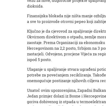
vežu za nove, dugoročne projekte spaljivanja
dioksida.
Finansijska blokada nije ništa manje ozbilj
a sve to proizvode otrovni pepeo koji zahtije
Ključno je da cjevovod za spaljivanje dire
Okvirnom direktivom o otpadu, zemlje moraj
zaostaje. Prema Organizaciji za ekonomsku s
Hercegovinom na 2,2 posto, Srbijom na 3 pos
zastarjeli. Odvojeno, procjene Vijeća za re
ispod 5 posto.
Ulaganje u spaljivanje stvara ugrađeni potica
potrebe za povećanjem recikliranja. Takođ
onemogućuje postizanje njihovih ciljeva reci
Unatoč ovim upozorenjima, Zapadni Balkan u
Jedan primjer dolazi iz Bosne i Hercegovine
goriva dobivenog iz otpada u termoelektranam