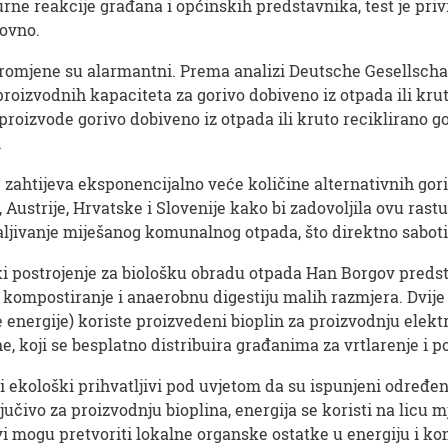
urne reakcije građana i općinskih predstavnika, test je p
ovno.
romjene su alarmantni. Prema analizi Deutsche Gesellscha
oizvodnih kapaciteta za gorivo dobiveno iz otpada ili kru
roizvode gorivo dobiveno iz otpada ili kruto reciklirano go
.
 zahtijeva eksponencijalno veće količine alternativnih gori
je, Austrije, Hrvatske i Slovenije kako bi zadovoljila ovu r
paljivanje miješanog komunalnog otpada, što direktno sabot
jski postrojenje za biološku obradu otpada Han Borgov preds
o kompostiranje i anaerobnu digestiju malih razmjera. Dvije
energije) koriste proizvedeni bioplin za proizvodnju elektr
, koji se besplatno distribuira građanima za vrtlarenje i p
 ekološki prihvatljivi pod uvjetom da su ispunjeni određeni
ljučivo za proizvodnju bioplina, energija se koristi na licu m
avi mogu pretvoriti lokalne organske ostatke u energiju i k