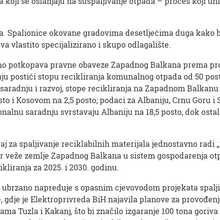
 koji se oslanjaju na suspaljivanje otpada – proces koji uni
na. Spalionice okovane gradovima desetljećima duga kako bi
va vlastito specijalizirano i skupo odlagalište.
ktno potkopava pravne obaveze Zapadnog Balkana prema pro
u postići stopu recikliranja komunalnog otpada od 50 post
aradnju i razvoj, stope recikliranja na Zapadnom Balkanu 
to i Kosovom na 2,5 posto; podaci za Albaniju, Crnu Goru i S
gionalnu saradnju svrstavaju Albaniju na 18,5 posto, dok os
j za spaljivanje reciklabilnih materijala jednostavno radi „
er veže zemlje Zapadnog Balkana u sistem gospodarenja ot
kliranja za 2025. i 2030. godinu.
brzano napreduje s opasnim cjevovodom projekata spaljiva
, gdje je Elektroprivreda BiH najavila planove za provođen
a Tuzla i Kakanj, što bi značilo izgaranje 100 tona goriva 