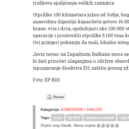
troškova spaljivanja velikih razmjera.
Otprilike 100 kilometara južno od Sofije, bu
anaerobnu digestiju kapaciteta gotovo 16.00
hrane, vrta i drva, opslužujući oko 100.000 s
operacije i proizvoditi otprilike 5.100 tona
Ovi primjeri pokazuju da mali, lokalno inte
Javni novac na Zapadnom Balkanu mora se hit
bi dati prioritet ulaganjima u održive obnovl
ispunjavanje direktiva EU, zaštitu javnog zd
Foto: EP BiH
Štampa
Kategorije:
KOMENTARI I ANALIZE
Tags:
tuzla
Ep BiH
spaliona otpada
uglji
Ocjeni ovaj članak:
Nema ocjena