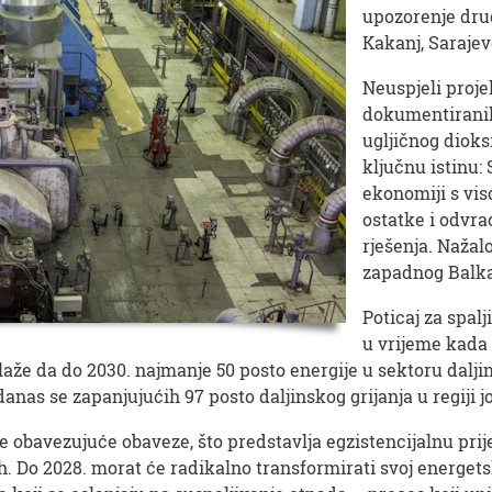
upozorenje drug
Kakanj, Sarajev
Neuspjeli projek
dokumentiranih 
ugljičnog dioks
ključnu istinu:
ekonomiji s vis
ostatke i odvra
rješenja. Nažalo
zapadnog Balka
Poticaj za spa
u vrijeme kada 
aže da do 2030. najmanje 50 posto energije u sektoru daljin
danas se zapanjujućih 97 posto daljinskog grijanja u regiji j
 obavezujuće obaveze, što predstavlja egzistencijalnu prije
alih. Do 2028. morat će radikalno transformirati svoj energ