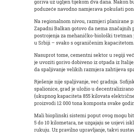
goriva uz ugljen tijekom dva dana. Nakon b
poduzeće navodno namjerava pokušati pon
Na regionalnom nivou, razmjeri planirane p
Zapadni Balkan gotovo da nema značajnih pr
postrojenja za mehaničko-biološki tretman p
u Srbiji – svako s ograničenim kapacitetom
Nasuprot tome, cementni sektor u regiji već
je uvoziti gorivo dobiveno iz otpada iz Itali
da spaljivanje velikih razmjera zahtijeva s
Rješenje nije spaljivanje, već gradnja. Sofi
spalionice, grad je uložio u decentraliziran
(ukupnog kapaciteta 855 kilovata električne 
proizvodi 12 000 tona komposta svake godine
Mali bioplinski sistemi poput ovog mogu biti
5 do 10 kilometara, ne uzgajaju se usjevi isk
rukuju. Uz pravilno upravljanje, takvi sust