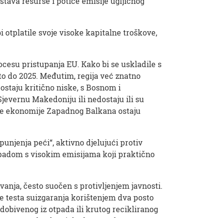
štava resurse i potiče emisije ugljičnog
 otplatile svoje visoke kapitalne troškove,
cesu pristupanja EU. Kako bi se uskladile s
o do 2025. Međutim, regija već znatno
ostaju kritično niske, s Bosnom i
jevernu Makedoniju ili nedostaju ili su
tale ekonomije Zapadnog Balkana ostaju
punjenja peći“, aktivno djelujući protiv
padom s visokim emisijama koji praktično
nja, često suočen s protivljenjem javnosti.
je testa suizgaranja korištenjem dva posto
dobivenog iz otpada ili krutog recikliranog