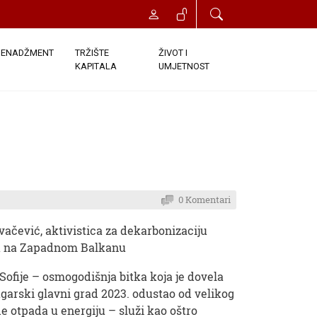
ENADŽMENT
TRŽIŠTE
ŽIVOT I
KAPITALA
UMJETNOST
0 Komentari
vačević, aktivistica za dekarbonizaciju
ja na Zapadnom Balkanu
Sofije – osmogodišnja bitka koja je dovela
ugarski glavni grad 2023. odustao od velikog
e otpada u energiju – služi kao oštro