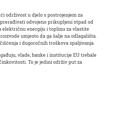
ći održivost u djelo s postrojenjem za
prerađivati ​​odvojeno prikupljeni otpad od
 električnu energiju i toplinu za vlastite
proizvode umjesto da ga šalje na odlagališta.
išćenja i dugoročnih troškova spaljivanja.
đuju, vlade, banke i institucije EU trebale
inkovitosti. To je jedini održiv put za