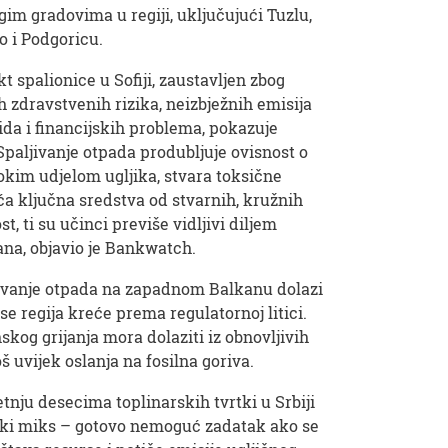
im gradovima u regiji, uključujući Tuzlu,
o i Podgoricu.
t spalionice u Sofiji, zaustavljen zbog
zdravstvenih rizika, neizbježnih emisija
ida i financijskih problema, pokazuje
 Spaljivanje otpada produbljuje ovisnost o
okim udjelom ugljika, stvara toksične
ća ključna sredstva od stvarnih, kružnih
st, ti su učinci previše vidljivi diljem
na, objavio je Bankwatch.
ljivanje otpada na zapadnom Balkanu dolazi
se regija kreće prema regulatornoj litici.
skog grijanja mora dolaziti iz obnovljivih
oš uvijek oslanja na fosilna goriva.
tnju desecima toplinarskih tvrtki u Srbiji
etski miks – gotovo nemoguć zadatak ako se