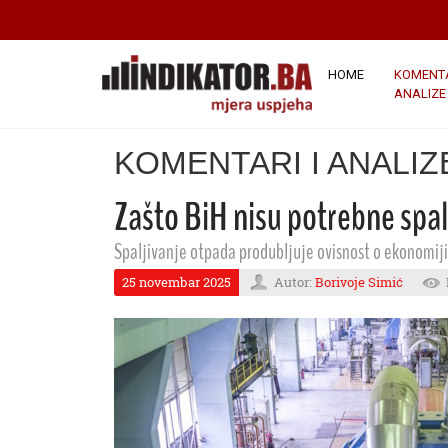
HOME
KOMENTA
ANALIZE
KOMENTARI I ANALIZ
Zašto BiH nisu potrebne spa
Spaljivanje otpada produbljuje ovisnost o ekonomiji
25 novembar 2025
Autor:
Borivoje Simić