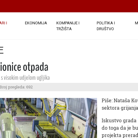
RI I
EKONOMIJA
KOMPANIJE I
POLITIKA I
M
TRŽIŠTA
DRUŠTVO
E
lionice otpada
 s visokim udjelom ugljika
Broj pregleda: 692
Piše: Nataša Ko
sektora grijan
Iskustvo grada 
do toga da je b
projekta prerad