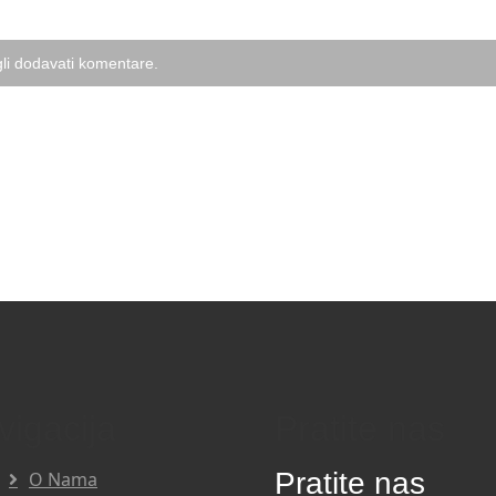
li dodavati komentare.
vigacija
Pratite nas
Pratite nas
O Nama