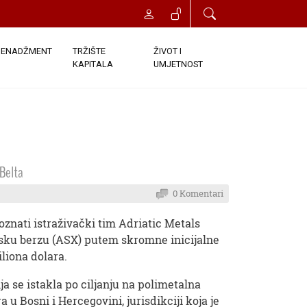
ENADŽMENT
TRŽIŠTE
ŽIVOT I
KAPITALA
UMJETNOST
 Belta
0 Komentari
oznati istraživački tim Adriatic Metals
ijsku berzu (ASX) putem skromne inicijalne
liona dolara.
a se istakla po ciljanju na polimetalna
a u Bosni i Hercegovini, jurisdikciji koja je