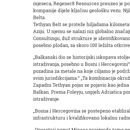
mjeseca, Regener8 Resources preuzeo je poli
kompanije dijele ključnu geološku vezu. Nj
Belta.
Tethyan Belt se proteže hiljadama kilometar
Aziju. U njemu se nalazi niz globalno značaj
Consultingu, duž strukture je identifikovano
posebno plodan, sa skoro 100 ležišta otkrive
„Balkanski dio se historijski iskopava stolj
istraživanja, posebno u Bosni i Hercegovini
pozadina za metale na koje ciljamo je podrž
svim jurisdikcijama.“ „Ta kombinacija okruž
Zapadni Tethyan pojas se pojavio kao jedna 
Balkan. Prema Foleyju, uspjeh Adriatica pom
istraživanje.
„Bosna i Hercegovina se postepeno etabliral
infrastrukturu i kvalifikovanu lokalnu radn
„Operateri poput Mineca proizvode tamo god