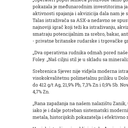
pokazala je međunarodnim investitorima jasa
aktivnosti spajanja i akvizicija dala nam j
Talas istraživača sa ASX-a nedavno se spust
najnoviji igrač koji teži ka istraživanju, ak
smatraju potencijalnim za srebro, bakar, an
- privatne britanske rudarske i trgovačke gru
„Dva operativna rudnika odmah pored našeg 
Foley. „Naš ciljni stil je u skladu sa miner
Srebrenica Sjever nije vidjela moderna istra
visokokvalitetnu polimetalnu priliku u Dol
do 412 g/t Ag, 21,9% Pb, 7,3% Zn i 0,9% Sb. N
4,7% Zn.
„Rana zapažanja na našem nalazištu Zanik, uk
iako je i dalje potreban sistematski moderni
metala, historijskih pokazatelja i efektivno