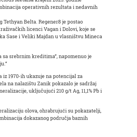
mbinacija operativnih rezultata i nedavnih
og Tethyan Belta. Regener8 je postao
traživačkih licenci Vagan i Dolovi, koje se
ika Sase i Veliki Majdan u vlasništvu Mineca
ka sa srebrnim kreditima“, napomenuo je
ju.“
 iz 1970-ih ukazuje na potencijal za
la na nalazištu Zanik pokazalo je sadržaj
ralizacije, uključujući 210 g/t Ag, 11,1% Pb i
ralizaciju olova, ohrabrujući su pokazatelji,
a kombinacija dokazanog područja baznih