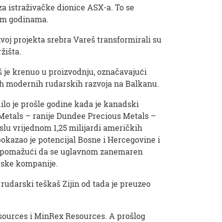
a istraživačke dionice ASX-a. To se
im godinama.
voj projekta srebra Vareš transformirali su
žišta.
š je krenuo u proizvodnju, označavajući
ih modernih rudarskih razvoja na Balkanu.
dilo je prošle godine kada je kanadski
Metals – ranije Dundee Precious Metals –
slu vrijednom 1,25 milijardi američkih
okazao je potencijal Bosne i Hercegovine i
e, pomažući da se uglavnom zanemaren
arske kompanije.
 rudarski teškaš Zijin od tada je preuzeo
Resources i MinRex Resources. A prošlog