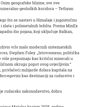
 Osim geografske blizine, sve ove
h mineralno-geoloških koridora – Tethyan
go što se nastavi u Himalaje i jugoistočnu
 i zlata i polimetalnih ležišta. Prema MinEx
apadni dio pojasa, koji uključuje Balkan,
 doživio vrlo malo modernih sistematskih
rces, Stephen Foley. „Istovremeno, politička
 više prepoznaju kao kritični minerali u
aličnom okrugu poput ovog uvjerljivim.“
 privlačeći milijarde dolara kapitala na
ercegovini kao destinaciji za rudarstvo i
a je rudarsko zakonodavstvo, dobru
ecious Metalsa krajem 2025. godine