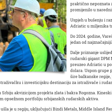
praktično nepoznata z
promijenilo u naredn
Uspjeh u bušenju i raz
Adriatic u miljenika tr
Do 2024. godine, Vare
jedan od najznačajnij
Dalje priznanje uslije
rudarski gigant DPM 
preuzeo Adriatic u po
dolara. Uspon grupe p
šire balkanske regij
traživačku i investicijsku destinaciju za istraživače i rud
 Srbiju akvizicijom projekta zlata i bakra Rogozna. Kineski
om opsežnom portfoliju srbijanskih rudarskih aktiva.
 ušla je u regiju, uključujući Bindi Metals, Middle Island 