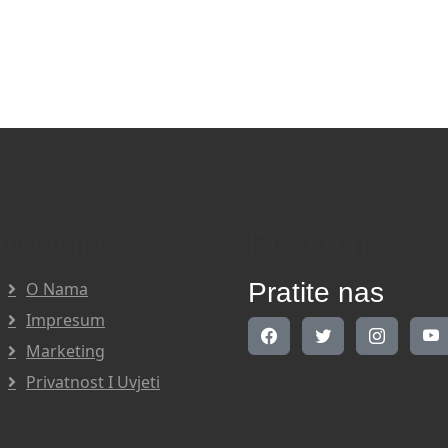
vigacija
Pratite nas
Pratite nas
O Nama
Impresum
Marketing
Privatnost I Uvjeti