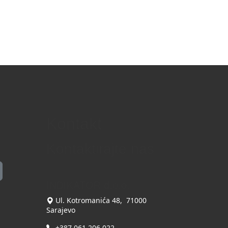
Kontakt
Kontaktirajte nas
INDIKATOR d.o.o.
Ul. Kotromanića 48, 71000
Sarajevo
+387 061 206 022