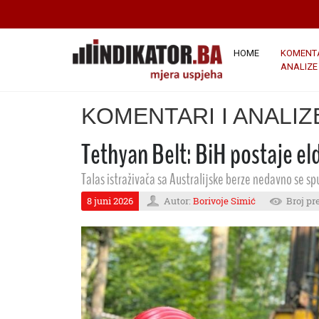
HOME
KOMENTA
ANALIZE
KOMENTARI I ANALIZ
Tethyan Belt: BiH postaje e
Talas istraživača sa Australijske berze nedavno se sp
8 juni 2026
Autor:
Borivoje Simić
Broj pr