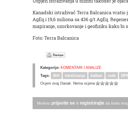
Uspjeh istraživanja u blizini također je ojač
Kanadski istraživač Terra Balcanica vratio 
AgEq i 19,6 miliona sa 436 g/t AgEq. Regene
mapiranje, uzorkovanje i geofiziku kako bi s
Foto: Terra Balcanica
Štampa
Kategorije:
KOMENTARI I ANALIZE
Tags:
BiH
Istraživanja
balkan
rude
DPM
Ocjeni ovaj članak:
Nema ocjena
prijavite se
registrirajte
Molimo
ili
da biste mog