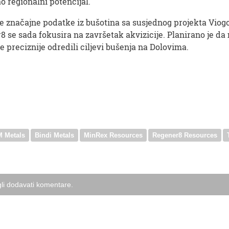
ao regionalni potencijal.
je značajne podatke iz bušotina sa susjednog projekta Viogo
r8 se sada fokusira na završetak akvizicije. Planirano je d
e preciznije odredili ciljevi bušenja na Dolovima.
 Metals
Bindi Metals
MinRex Resources
Regener8 Resources
li dodavati komentare.