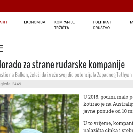
RI I
EKONOMIJA
KOMPANIJE I
POLITIKA I
M
TRŽIŠTA
DRUŠTVO
E
ldorado za strane rudarske kompanije
ustio na Balkan, želeći da izrežu svoj dio potencijala Zapadnog Tethyan
egleda: 2449
U 2018. godini, malo p
kotirao je na Austral
javne ponude od 10 mi
U to vrijeme, kompanij
nalazišta cinka i srebr