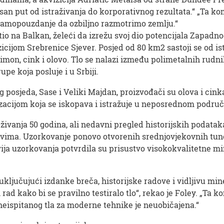
n put od istraživanja do korporativnog rezultata.“ „Ta ko
e samopouzdanje da ozbiljno razmotrimo zemlju.“
io na Balkan, želeći da izrežu svoj dio potencijala Zapadn
vizicijom Srebrenice Sjever. Posjed od 80 km2 sastoji se od is
timon, cink i olovo. Tlo se nalazi između polimetalnih rudn
pe koja posluje i u Srbiji.
posjeda, Sase i Veliki Majdan, proizvođači su olova i cin
alizacijom koja se iskopava i istražuje u neposrednom područ
živanja 50 godina, ali nedavni pregled historijskih podataka
ovima. Uzorkovanje ponovo otvorenih srednjovjekovnih tune
ovija uzorkovanja potvrdila su prisustvo visokokvalitetne mine
ljučujući izdanke breča, historijske radove i vidljivu mine
 rad kako bi se pravilno testiralo tlo“, rekao je Foley. „T
 neispitanog tla za moderne tehnike je neuobičajena.“