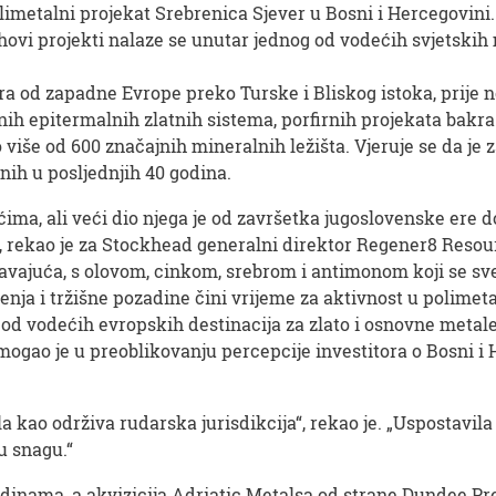
metalni projekat Srebrenica Sjever u Bosni i Hercegovini.
ihovi projekti nalaze se unutar jednog od vodećih svjetski
a od zapadne Evrope preko Turske i Bliskog istoka, prije ne
nih epitermalnih zlatnih sistema, porfirnih projekata bakra
 više od 600 značajnih mineralnih ležišta. Vjeruje se da je z
nih u posljednjih 40 godina.
ećima, ali veći dio njega je od završetka jugoslovenske ere
“, rekao je za Stockhead generalni direktor Regener8 Resou
avajuća, s olovom, cinkom, srebrom i antimonom koji se sve
enja i tržišne pozadine čini vrijeme za aktivnost u polimet
od vodećih evropskih destinacija za zlato i osnovne metale,
ogao je u preoblikovanju percepcije investitora o Bosni i H
a kao održiva rudarska jurisdikcija“, rekao je. „Uspostavil
u snagu.“
inama, a akvizicija Adriatic Metalsa od strane Dundee Pr