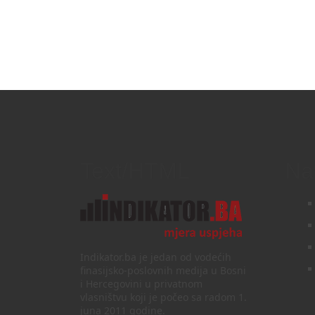
Text/HTML
Na
Indikator.ba je jedan od vodećih
finasijsko-poslovnih medija u Bosni
i Hercegovini u privatnom
vlasništvu koji je počeo sa radom 1.
juna 2011 godine.