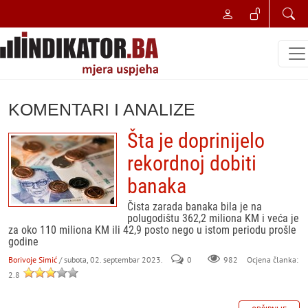
KOMENTARI I ANALIZE
Šta je doprinijelo
rekordnoj dobiti
banaka
Čista zarada banaka bila je na
polugodištu 362,2 miliona KM i veća je
za oko 110 miliona KM ili 42,9 posto nego u istom periodu prošle
godine
Borivoje Simić
/ subota, 02. septembar 2023.
0
982
Ocjena članka:
2.8