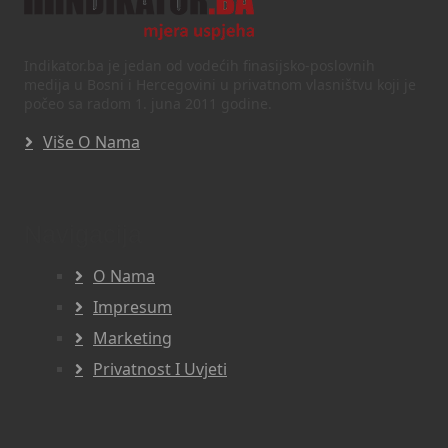
Indikator.ba je jedan od vodećih finasijsko-poslovnih
medija u Bosni i Hercegovini u privatnom vlasništvu koji je
počeo sa radom 1. juna 2011 godine.
Više O Nama
Navigacija
O Nama
Impresum
Marketing
Privatnost I Uvjeti