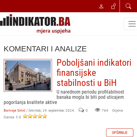
KOMENTARI I ANALIZE
Poboljšani indikatori
finansijske
stabilnosti u BiH
U narednom periodu profitabilnost
banaka mogla bi biti pod uticajem
pogoršanja kvalitete aktive
Borivoje Simić
/ četvrtak, 19. septembar 2024.
0
764
Ocjena
članka: 5.0
OPŠIRNIJE