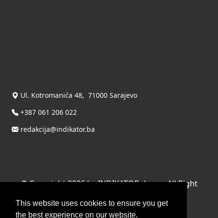
Kontakt
Kontaktirajte nas
INDIKATOR d.o.o.
Ul. Kotromanića 48, 71000 Sarajevo
+387 061 206 022
redakcija@indikator.ba
©
Copyright 2026 by INDIKATOR d.o.o.
, All Right
Reserved.
This website uses cookies to ensure you get
Terms Of Use
|
Privacy Statement
the best experience on our website.