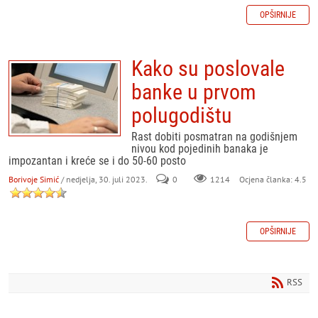
OPŠIRNIJE
Kako su poslovale
banke u prvom
polugodištu
Rast dobiti posmatran na godišnjem
nivou kod pojedinih banaka je
impozantan i kreće se i do 50-60 posto
Borivoje Simić
/ nedjelja, 30. juli 2023.
0
Ocjena članka: 4.5
1214
OPŠIRNIJE
RSS