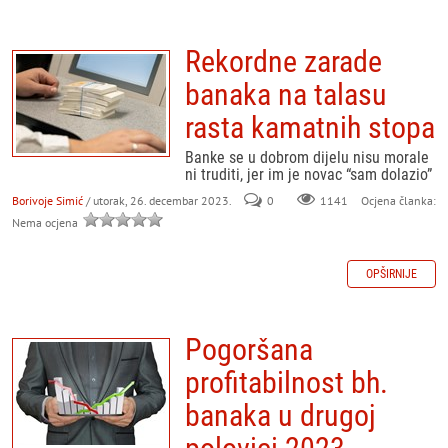
Rekordne zarade
banaka na talasu
rasta kamatnih stopa
Banke se u dobrom dijelu nisu morale
ni truditi, jer im je novac “sam dolazio”
Borivoje Simić
/ utorak, 26. decembar 2023.
0
Ocjena članka:
1141
Nema ocjena
OPŠIRNIJE
Pogoršana
profitabilnost bh.
banaka u drugoj