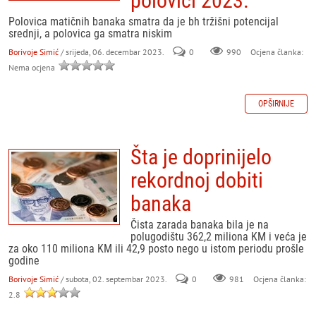
polovici 2023.
Polovica matičnih banaka smatra da je bh tržišni potencijal
srednji, a polovica ga smatra niskim
Borivoje Simić
/ srijeda, 06. decembar 2023.
0
990
Ocjena članka:
Nema ocjena
OPŠIRNIJE
Šta je doprinijelo
rekordnoj dobiti
banaka
Čista zarada banaka bila je na
polugodištu 362,2 miliona KM i veća je
za oko 110 miliona KM ili 42,9 posto nego u istom periodu prošle
godine
Borivoje Simić
/ subota, 02. septembar 2023.
0
981
Ocjena članka:
2.8