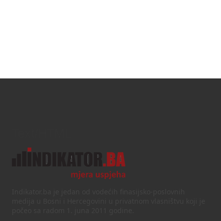
Text/HTML
Indikator.ba je jedan od vodećih finasijsko-poslovnih
medija u Bosni i Hercegovini u privatnom vlasništvu koji je
počeo sa radom 1. juna 2011 godine.