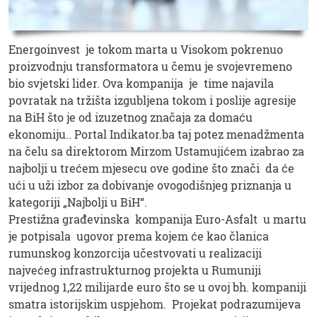
Energoinvest je tokom marta u Visokom pokrenuo
proizvodnju transformatora u čemu je svojevremeno
bio svjetski lider. Ova kompanija je time najavila
povratak na tržišta izgubljena tokom i poslije agresije
na BiH što je od izuzetnog značaja za domaću
ekonomiju.. Portal Indikator.ba taj potez menadžmenta
na čelu sa direktorom Mirzom Ustamujićem izabrao za
najbolji u trećem mjesecu ove godine što znači da će
ući u uži izbor za dobivanje ovogodišnjeg priznanja u
kategoriji „Najbolji u BiH“.
Prestižna građevinska kompanija Euro-Asfalt u martu
je potpisala ugovor prema kojem će kao članica
rumunskog konzorcija učestvovati u realizaciji
najvećeg infrastrukturnog projekta u Rumuniji
vrijednog 1,22 milijarde euro što se u ovoj bh. kompaniji
smatra istorijskim uspjehom. Projekat podrazumijeva