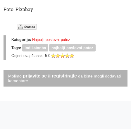
Foto: Pixabay
Štampa
Kategorije:
Najbolji poslovni potez
Tags:
indikator.ba
najbolji poslovni potez
Ocjeni ovaj članak:
5.0
prijavite se
registrirajte
Molimo
ili
da biste mogli dodavati
komentare.