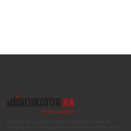
Text/HTML
Indikator.ba je jedan od vodećih finasijsko-poslovnih
medija u Bosni i Hercegovini u privatnom vlasništvu koji je