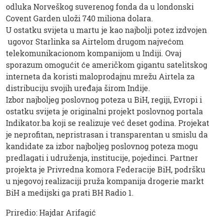
odluka Norveškog suverenog fonda da u londonski
Covent Garden uloži 740 miliona dolara.
U ostatku svijeta u martu je kao najbolji potez izdvojen
ugovor Starlinka sa Airtelom drugom najvećom
telekomunikacionom kompanijom u Indiji. Ovaj
sporazum omogućit će američkom gigantu satelitskog
interneta da koristi maloprodajnu mrežu Airtela za
distribuciju svojih uređaja širom Indije.
Izbor najboljeg poslovnog poteza u BiH, regiji, Evropi i
ostatku svijeta je originalni projekt poslovnog portala
Indikator.ba koji se realizuje već deset godina. Projekat
je neprofitan, nepristrasan i transparentan u smislu da
kandidate za izbor najboljeg poslovnog poteza mogu
predlagati i udruženja, institucije, pojedinci. Partner
projekta je Privredna komora Federacije BiH, podršku
u njegovoj realizaciji pruža kompanija drogerie markt
BiH a medijski ga prati BH Radio 1.
Priredio: Hajdar Arifagić