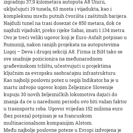
izgradnju 37,9 kilometara autoputa A8 Unirii,
uključujući 19 tunela, 63 mosta i vijadukta, kao i
kompleksnu mrežu putnih čvorišta i zaštitnih barijera.
Najduži tunel na trasi dosezat će 850 metara, dok će
najduži vijadukt, preko rijeke Sabar, imati 1.134 metra.
Ovo je treći veliki ugovor koji je Euro-Asfalt potpisao u
Rumuniji, nakon ranijih projekata na autoputevima
Lugoj – Deva i drugoj sekciji A8. Firma iz BiH tako se
sve snažnije pozicionira na međunarodnom
građevinskom tržištu, učestvujući u projektima
ključnim za evropsku saobraćajnu infrastrukturu.
Kao najbolji poslovni potez u regiji Indikator.ba je u
martu izdvojio ugovor kojim Željeznice Slovenije
kupuju 30 novih željezničkih lokomotiva dajući do
znanja da će u narednom periodu ovo biti važan faktor
u trasnsportu roba. Ugovor vrijedan 152 miliona euro
(bez poreza) potpisan je sa francuskom
multinacionalnom kompanijim Alstom.
Među najbolje poslovne poteze u Evropi izdvojena je