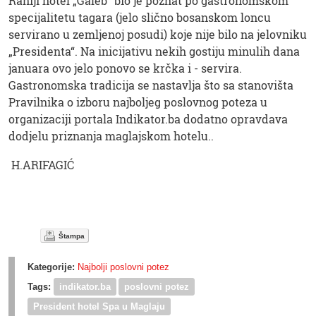
Raniji hotel „Galeb“ bio je poznat po gastronomskom
specijalitetu tagara (jelo slično bosanskom loncu
servirano u zemljenoj posudi) koje nije bilo na jelovniku
„Presidenta“. Na inicijativu nekih gostiju minulih dana
januara ovo jelo ponovo se krčka i - servira.
Gastronomska tradicija se nastavlja što sa stanovišta
Pravilnika o izboru najboljeg poslovnog poteza u
organizaciji portala Indikator.ba dodatno opravdava
dodjelu priznanja maglajskom hotelu..
H.ARIFAGIĆ
Štampa
Kategorije:
Najbolji poslovni potez
Tags:
indikator.ba
poslovni potez
President hotel Spa u Maglaju