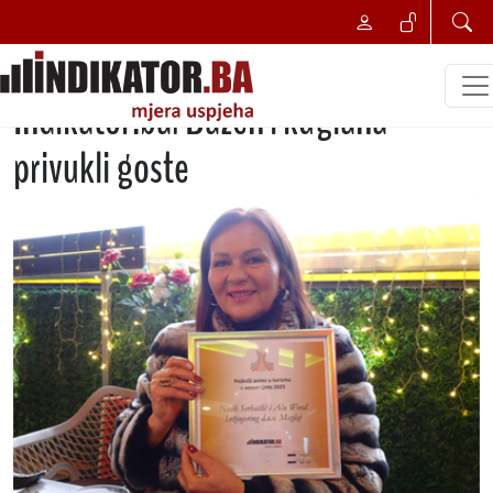
NAJBOLJI POSLOVNI POTEZ
Maglajski hotel nosilac priznanja
Indikator.ba: Bazen i kuglana
privukli goste