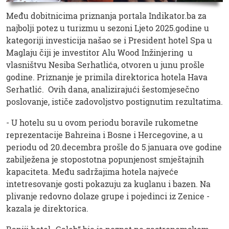
Među dobitnicima priznanja portala Indikator.ba za
najbolji potez u turizmu u sezoni Ljeto 2025.godine u
kategoriji investicija našao se i President hotel Spa u
Maglaju čiji je investitor Alu Wood Inžinjering u
vlasništvu Nesiba Serhatlića, otvoren u junu prošle
godine. Priznanje je primila direktorica hotela Hava
Serhatlić. Ovih dana, analizirajući šestomjesečno
poslovanje, ističe zadovoljstvo postignutim rezultatima.
- U hotelu su u ovom periodu boravile rukometne
reprezentacije Bahreina i Bosne i Hercegovine, a u
periodu od 20.decembra prošle do 5.januara ove godine
zabilježena je stopostotna popunjenost smještajnih
kapaciteta. Među sadržajima hotela najveće
intetresovanje gosti pokazuju za kuglanu i bazen. Na
plivanje redovno dolaze grupe i pojedinci iz Zenice -
kazala je direktorica.