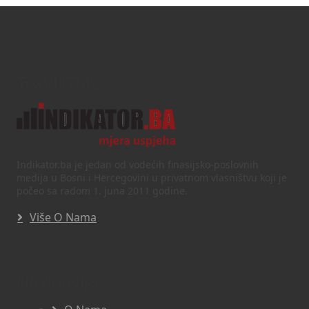
Text/HTML
Indikator.ba je jedan od vodećih finasijsko-poslovnih
medija u Bosni i Hercegovini u privatnom vlasništvu koji je
počeo sa radom 1. juna 2011 godine.
Više O Nama
Navigacija