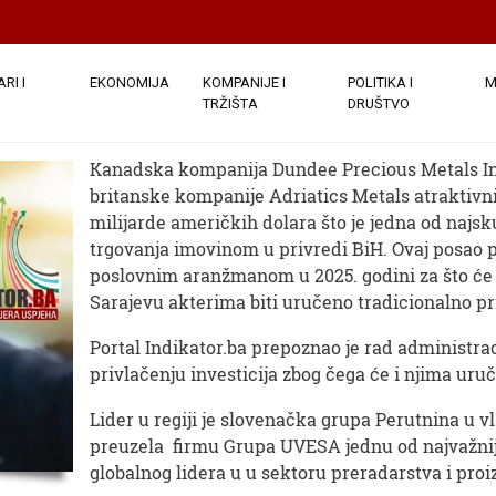
 POTEZ
ordna transakcija u Varešu
RI I
EKONOMIJA
KOMPANIJE I
POLITIKA I
M
TRŽIŠTA
DRUŠTVO
egleda: 443
Kanadska kompanija Dundee Precious Metals Inc 
britanske kompanije Adriatics Metals atraktivni 
milijarde američkih dolara što je jedna od najsku
trgovanja imovinom u privredi BiH. Ovaj posao po
poslovnim aranžmanom u 2025. godini za što će 
Sarajevu akterima biti uručeno tradicionalno pr
Portal Indikator.ba prepoznao je rad administra
privlačenju investicija zbog čega će i njima uruč
Lider u regiji je slovenačka grupa Perutnina u 
preuzela firmu Grupa UVESA jednu od najvažnij
globalnog lidera u u sektoru preradarstva i proi