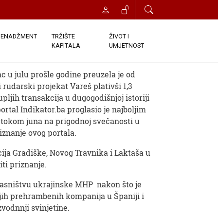
ENADŽMENT
TRŽIŠTE
ŽIVOT I
KAPITALA
UMJETNOST
0 Komentari
u julu prošle godine preuzela je od
rudarski projekat Vareš plativši 1,3
pljih transakcija u dugogodišnjoj istoriji
rtal Indikator.ba proglasio je najboljim
tokom juna na prigodnoj svečanosti u
iznanje ovog portala.
cija Gradiške, Novog Travnika i Laktaša u
iti priznanje.
vlasništvu ukrajinske MHP nakon što je
ih prehrambenih kompanija u Španiji i
zvodnnji svinjetine.