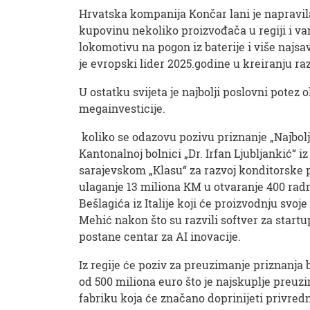
Hrvatska kompanija Končar lani je napravila
kupovinu nekoliko proizvođača u regiji i v
lokomotivu na pogon iz baterije i više naj
je evropski lider 2025.godine u kreiranju ra
U ostatku svijeta je najbolji poslovni potez
megainvesticije.
koliko se odazovu pozivu priznanje „Najbolj
Kantonalnoj bolnici „Dr. Irfan Ljubljankić“ 
sarajevskom „Klasu“ za razvoj konditorske 
ulaganje 13 miliona KM u otvaranje 400 radn
Bešlagića iz Italije koji će proizvodnju sv
Mehić nakon što su razvili softver za start
postane centar za AI inovacije.
Iz regije će poziv za preuzimanje priznanja b
od 500 miliona euro što je najskuplje preuz
fabriku koja će značano doprinijeti privredn