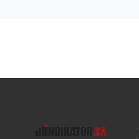
Text/HTML
Na