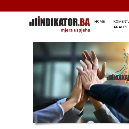
NAJBOLJI POSLOVNI
Najbolji poslovni potez: Rek
HOME
KOMENTA
ANALIZE
1 juni 2026
Autor:
Borivoje Simić
Broj pr