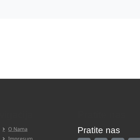
vigacija
Pratite nas
Pratite nas
O Nama
Impresum