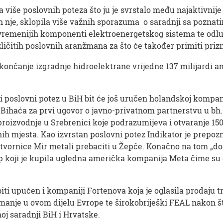
 više poslovnih poteza što ju je svrstalo među najaktivnije
an nje, sklopila više važnih sporazuma o saradnji sa pozna
savremenijih komponenti elektroenergetskog sistema te odlu
zličitih poslovnih aranžmana za što će također primiti priz
 okončanje izgradnje hidroelektrane vrijedne 137 milijardi am
i poslovni potez u BiH bit će još uručen holandskoj kompani
iz Bihaća za prvi ugovor o javno-privatnom partnerstvu u bh
proizvodnje u Srebrenici koje podrazumijeva i otvaranje 15
ih mjesta. Kao izvrstan poslovni potez Indikator je prepo
oje tvornice Mir metali prebaciti u Žepče. Konačno na tom „
up koji je kupila ugledna američka kompanija Meta čime su 
iti upućen i kompaniji Fortenova koja je oglasila prodaju tri 
imanje u ovom dijelu Evrope te širokobriješki FEAL nakon št
oj saradnji BiH i Hrvatske.