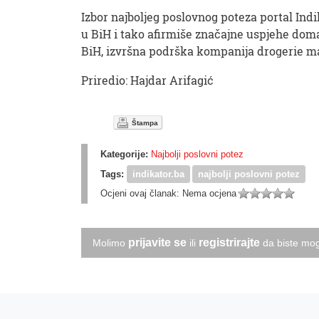
Izbor najboljeg poslovnog poteza portal Ind
u BiH i tako afirmiše značajne uspjehe do
BiH, izvršna podrška kompanija drogerie ma
Priredio: Hajdar Arifagić
Štampa
Kategorije:
Najbolji poslovni potez
Tags:
indikator.ba
najbolji poslovni potez
Ocjeni ovaj članak:
Nema ocjena
prijavite se
registrirajte
Molimo
ili
da biste mog