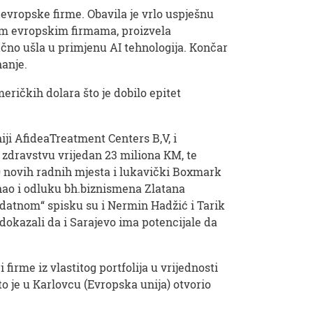
 evropske firme. Obavila je vrlo uspješnu
tim evropskim firmama, proizvela
čno ušla u primjenu AI tehnologija. Končar
nanje.
eričkih dolara što je dobilo epitet
ji AfideaTreatment Centers B,V, i
. zdravstvu vrijedan 23 miliona KM, te
0 novih radnih mjesta i lukavički Boxmark
znao i odluku bh.biznismena Zlatana
dodatnom“ spisku su i Nermin Hadžić i Tarik
dokazali da i Sarajevo ima potencijale da
firme iz vlastitog portfolija u vrijednosti
o je u Karlovcu (Evropska unija) otvorio