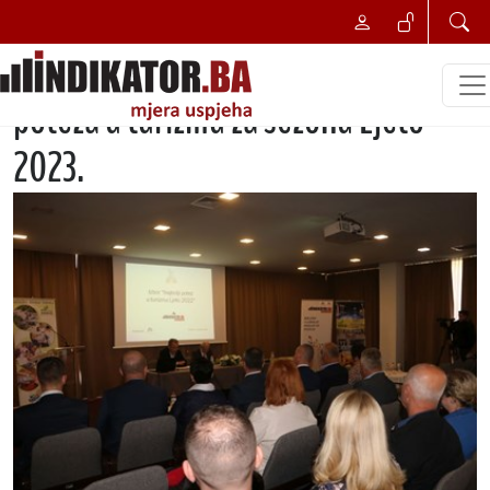
NAJBOLJI POSLOVNI POTEZ
Kiseljak domaćin izbora najboljeg
poteza u turizmu za sezonu Ljeto
2023.