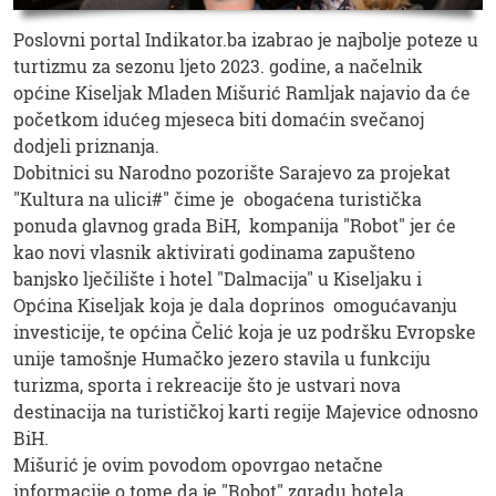
Poslovni portal Indikator.ba izabrao je najbolje poteze u
turtizmu za sezonu ljeto 2023. godine, a načelnik
općine Kiseljak Mladen Mišurić Ramljak najavio da će
početkom idućeg mjeseca biti domaćin svečanoj
dodjeli priznanja.
Dobitnici su Narodno pozorište Sarajevo za projekat
"Kultura na ulici#" čime je obogaćena turistička
ponuda glavnog grada BiH, kompanija "Robot" jer će
kao novi vlasnik aktivirati godinama zapušteno
banjsko lječilište i hotel "Dalmacija" u Kiseljaku i
Općina Kiseljak koja je dala doprinos omogućavanju
investicije, te općina Čelić koja je uz podršku Evropske
unije tamošnje Humačko jezero stavila u funkciju
turizma, sporta i rekreacije što je ustvari nova
destinacija na turističkoj karti regije Majevice odnosno
BiH.
Mišurić je ovim povodom opovrgao netačne
informacije o tome da je "Robot" zgradu hotela