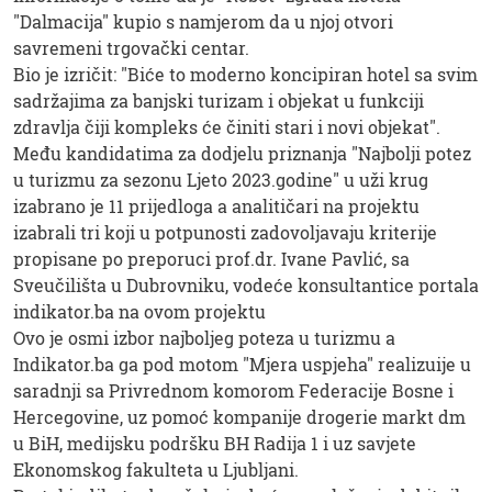
"Dalmacija" kupio s namjerom da u njoj otvori
savremeni trgovački centar.
Bio je izričit: "Biće to moderno koncipiran hotel sa svim
sadržajima za banjski turizam i objekat u funkciji
zdravlja čiji kompleks će činiti stari i novi objekat".
Među kandidatima za dodjelu priznanja "Najbolji potez
u turizmu za sezonu Ljeto 2023.godine" u uži krug
izabrano je 11 prijedloga a analitičari na projektu
izabrali tri koji u potpunosti zadovoljavaju kriterije
propisane po preporuci prof.dr. Ivane Pavlić, sa
Sveučilišta u Dubrovniku, vodeće konsultantice portala
indikator.ba na ovom projektu
Ovo je osmi izbor najboljeg poteza u turizmu a
Indikator.ba ga pod motom "Mjera uspjeha" realizuije u
saradnji sa Privrednom komorom Federacije Bosne i
Hercegovine, uz pomoć kompanije drogerie markt dm
u BiH, medijsku podršku BH Radija 1 i uz savjete
Ekonomskog fakulteta u Ljubljani.