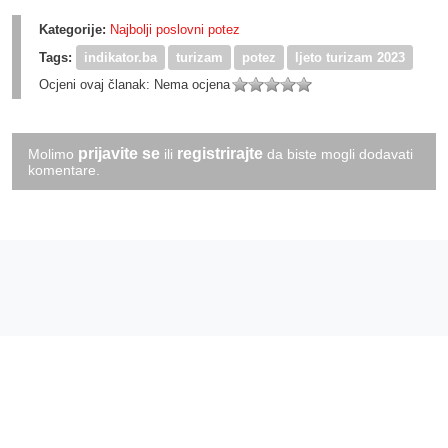
Kategorije:
Najbolji poslovni potez
Tags:
indikator.ba
turizam
potez
ljeto turizam 2023
Ocjeni ovaj članak:
Nema ocjena
prijavite se
registrirajte
Molimo
ili
da biste mogli dodavati
komentare.