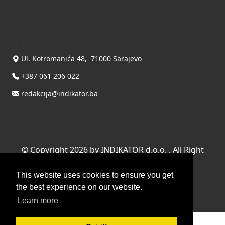
Kontaktirajte nas
INDIKATOR d.o.o.
Ul. Kotromanića 48, 71000 Sarajevo
+387 061 206 022
redakcija@indikator.ba
©
Copyright 2026 by INDIKATOR d.o.o.
, All Right
Reserved.
This website uses cookies to ensure you get
Terms Of Use
|
Privacy Statement
the best experience on our website.
Powered by THYME SYSTEMS doo
Learn more