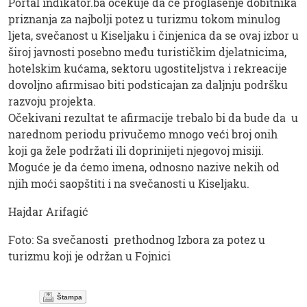
Portal indikator.ba očekuje da će proglašenje dobitnika
priznanja za najbolji potez u turizmu tokom minulog
ljeta, svečanost u Kiseljaku i činjenica da se ovaj izbor u
široj javnosti posebno među turističkim djelatnicima,
hotelskim kućama, sektoru ugostiteljstva i rekreacije
dovoljno afirmisao biti podsticajan za daljnju podršku
razvoju projekta.
Očekivani rezultat te afirmacije trebalo bi da bude da u
narednom periodu privučemo mnogo veći broj onih
koji ga žele podržati ili doprinijeti njegovoj misiji.
Moguće je da ćemo imena, odnosno nazive nekih od
njih moći saopštiti i na svečanosti u Kiseljaku.
Hajdar Arifagić
Foto: Sa svečanosti prethodnog Izbora za potez u
turizmu koji je održan u Fojnici
Štampa