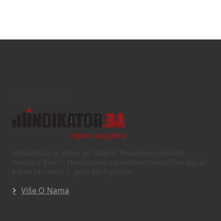
Text/HTML
Indikator.ba je jedan od vodećih finasijsko-poslovnih
medija u Bosni i Hercegovini u privatnom vlasništvu koji je
počeo sa radom 1. juna 2011 godine.
Više O Nama