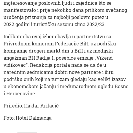
ingteresovanje poslovnih ljudi i zajednica što se
manifestovalo i prije nekoliko dana prilikom svečanog
uručenja priznanja za najbolji poslovni potez u
2022.godini i turističku sezonu zima 2022/23.
Indikator.ba ovaj izbor obavlja u partnertstvu sa
Privrednom komorom Federacije BiH, uz podršku
kompanije drogeri markt dm u BiH i uz medijski
angažman BH Radija 1, posebice emisije „Vikend
vidikovac“. Redakcija portala nada se da će u
narednim sedmicama dobiti nove partnere i širu
podršku onih koji na turizam gledaju kao veliki izazov
u ekonomskom jačanju i međunarodnom ugledu Bosne
i Hercegovine.
Priredio: Hajdar Arifagić
Foto: Hotel Dalmacija