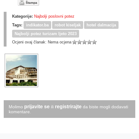
Štampa
Kategorije:
Najbolji poslovni potez
Tags:
indikator.ba
robot kiseljak
hotel dalmacija
Najbolji potez turizam ljeto 2023
Ocjeni ovaj članak:
Nema ocjena
prijavite se
registrirajte
Molimo
ili
da biste mogli dodavati
komentare.