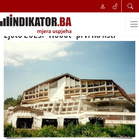
NAJBOLJI POSLOVNI POTEZ
Najbolji potez u turizmu za sezonu
Ljeto 2023: "Robot" prvi na listi