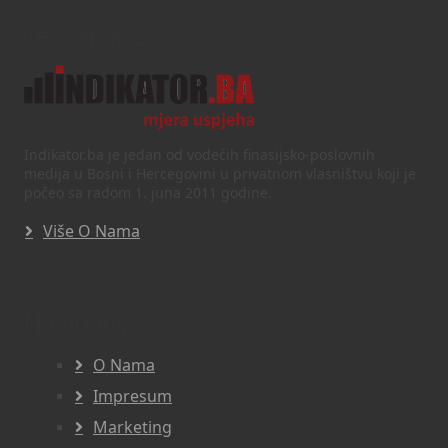
Text/HTML
Indikator.ba je jedan od vodećih finasijsko-poslovnih
medija u Bosni i Hercegovini u privatnom vlasništvu koji je
počeo sa radom 1. juna 2011 godine.
Više O Nama
Navigacija
O Nama
Impresum
Marketing