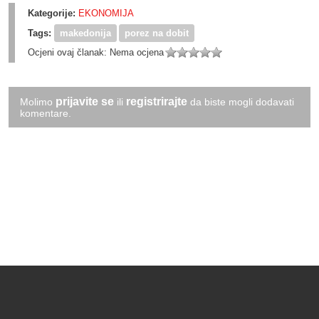
Kategorije:
EKONOMIJA
Tags:
makedonija
porez na dobit
Ocjeni ovaj članak:
Nema ocjena
prijavite se
registrirajte
Molimo
ili
da biste mogli dodavati
komentare.