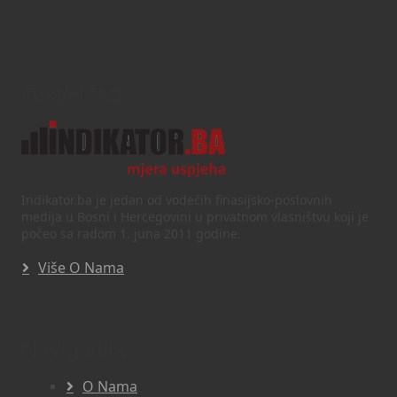
Text/HTML
Indikator.ba je jedan od vodećih finasijsko-poslovnih
medija u Bosni i Hercegovini u privatnom vlasništvu koji je
počeo sa radom 1. juna 2011 godine.
Više O Nama
Navigacija
O Nama