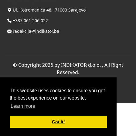
INDIKATOR d.o.o.
Ul. Kotromanića 48, 71000 Sarajevo
+387 061 206 022
redakcija@indikator.ba
©
Copyright 2026 by INDIKATOR d.o.o.
, All Right
Reserved.
Terms Of Use
|
Privacy Statement
This website uses cookies to ensure you get
Powered by THYME SYSTEMS doo
the best experience on our website.
Learn more
Got it!