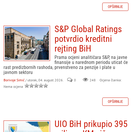
OPŠIRNIJE
S&P Global Ratings
potvrdio kreditni
rejting BiH
Prama ocjeni analitičara S&P, na javne
finansije u narednom periodu uticat će
rast predizbornih rashoda, prvenstveno za penzije i plate u
javnom sektoru
Borivoje Simić
/ utorak, 04. august 2026.
0
248
Ocjena članka:
Nema ocjena
OPŠIRNIJE
UIO BiH prikupio 395