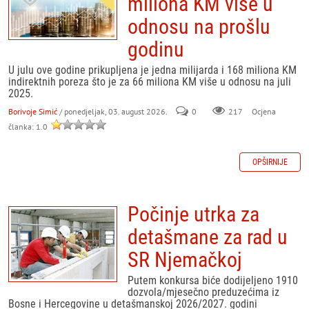
miliona KM više u
odnosu na prošlu
godinu
U julu ove godine prikupljena je jedna milijarda i 168 miliona KM
indirektnih poreza što je za 66 miliona KM više u odnosu na juli
2025.
Borivoje Simić
/ ponedjeljak, 03. august 2026.
0
217
Ocjena
članka: 1.0
OPŠIRNIJE
Počinje utrka za
detašmane za rad u
SR Njemačkoj
Putem konkursa biće dodijeljeno 1910
dozvola/mjesečno preduzećima iz
Bosne i Hercegovine u detašmanskoj 2026/2027. godini