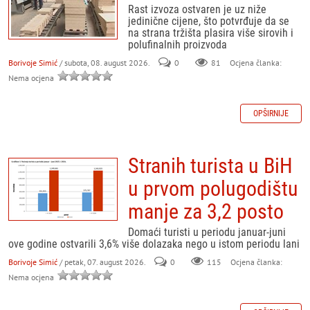
Rast izvoza ostvaren je uz niže
jedinične cijene, što potvrđuje da se
na strana tržišta plasira više sirovih i
polufinalnih proizvoda
Borivoje Simić
/ subota, 08. august 2026.
0
81
Ocjena članka:
Nema ocjena
OPŠIRNIJE
Stranih turista u BiH
u prvom polugodištu
manje za 3,2 posto
Domaći turisti u periodu januar-juni
ove godine ostvarili 3,6% više dolazaka nego u istom periodu lani
Borivoje Simić
/ petak, 07. august 2026.
0
115
Ocjena članka:
Nema ocjena