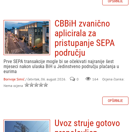
OPŠIRNIJE
CBBiH zvanično
aplicirala za
pristupanje SEPA
području
Prve SEPA transakcije mogle bi se očekivati najranije šest
mjeseci nakon ulaska BiH u Jedinstveno području plaćanja u
eurima
Borivoje Simić
/ četvrtak, 06. august 2026.
0
164
Ocjena članka:
Nema ocjena
OPŠIRNIJE
Uvoz struje gotovo