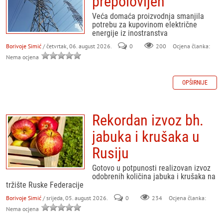
prepolovljen
Veća domaća proizvodnja smanjila
potrebu za kupovinom električne
energije iz inostranstva
Borivoje Simić
/ četvrtak, 06. august 2026.
0
200
Ocjena članka:
Nema ocjena
OPŠIRNIJE
Rekordan izvoz bh.
jabuka i krušaka u
Rusiju
Gotovo u potpunosti realizovan izvoz
odobrenih količina jabuka i krušaka na
tržište Ruske Federacije
Borivoje Simić
/ srijeda, 05. august 2026.
0
234
Ocjena članka:
Nema ocjena