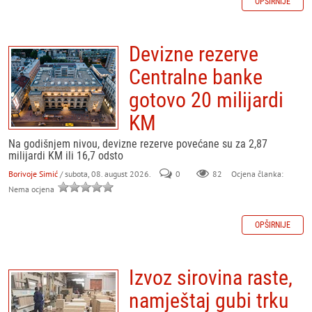
OPŠIRNIJE
Devizne rezerve
Centralne banke
gotovo 20 milijardi
KM
Na godišnjem nivou, devizne rezerve povećane su za 2,87
milijardi KM ili 16,7 odsto
Borivoje Simić
/ subota, 08. august 2026.
0
82
Ocjena članka:
Nema ocjena
OPŠIRNIJE
Izvoz sirovina raste,
namještaj gubi trku