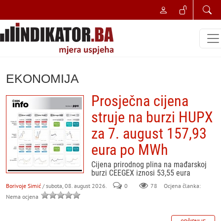
EKONOMIJA
Prosječna cijena
struje na burzi HUPX
za 7. august 157,93
eura po MWh
Cijena prirodnog plina na mađarskoj
burzi CEEGEX iznosi 53,55 eura
Borivoje Simić
/ subota, 08. august 2026.
0
78
Ocjena članka:
Nema ocjena