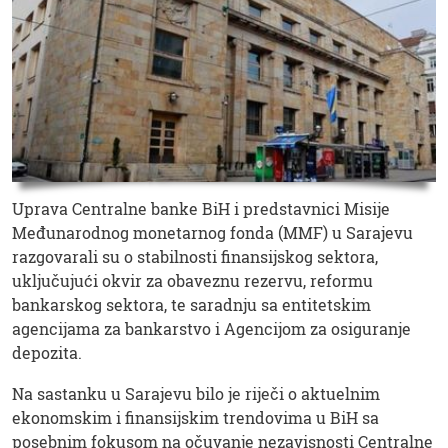
Uprava Centralne banke BiH i predstavnici Misije
Međunarodnog monetarnog fonda (MMF) u Sarajevu
razgovarali su o stabilnosti finansijskog sektora,
uključujući okvir za obaveznu rezervu, reformu
bankarskog sektora, te saradnju sa entitetskim
agencijama za bankarstvo i Agencijom za osiguranje
depozita.
Na sastanku u Sarajevu bilo je riječi o aktuelnim
ekonomskim i finansijskim trendovima u BiH sa
posebnim fokusom na očuvanje nezavisnosti Centralne