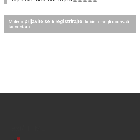
prijavite se
registrirajte
Molimo
ili
da biste mogli dodavati
komentare.
Text/HTML