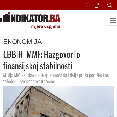
EKONOMIJA
CBBiH-MMF: Razgovori o
finansijskoj stabilnosti
Misija MMF-a iskazala je spremnost da i dalje pruža podršku kroz
tehničku i savjetodavnu pomoć