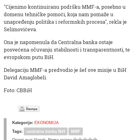
"Cijenimo kontinuiranu podršku MMF-a, posebno u
domenu tehničke pomoći, koja nam pomaže u
unapređenju politika i reformskih procesa", rekla je
Selimovićeva.
Ona je napomenula da Centralna banka ostaje
posvećena očuvanju stabilnosti i transparentnosti, te
evropskom putu BiH.
Delegaciju MMF-a predvodio je šef ove misije u BiH
David Amaglobeli.
Foto: CBBiH
Štampa
Kategorije:
EKONOMIJA
Tags:
centralna banka BiH
MMF
Ocjeni ovaj članak:
Nema ocjena