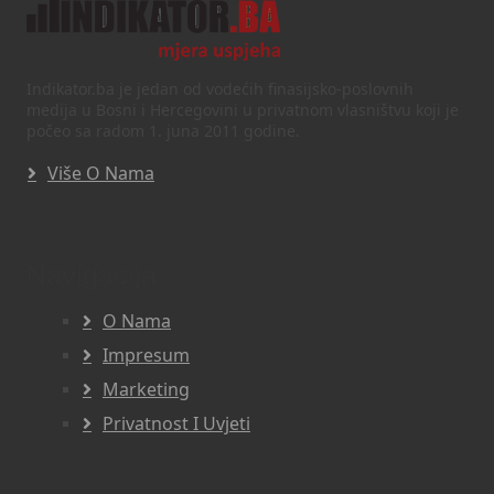
Indikator.ba je jedan od vodećih finasijsko-poslovnih
medija u Bosni i Hercegovini u privatnom vlasništvu koji je
počeo sa radom 1. juna 2011 godine.
Više O Nama
Navigacija
O Nama
Impresum
Marketing
Privatnost I Uvjeti