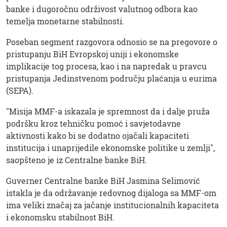
banke i dugoročnu održivost valutnog odbora kao
temelja monetarne stabilnosti.
Poseban segment razgovora odnosio se na pregovore o
pristupanju BiH Evropskoj uniji i ekonomske
implikacije tog procesa, kao i na napredak u pravcu
pristupanja Jedinstvenom području plaćanja u eurima
(SEPA).
"Misija MMF-a iskazala je spremnost da i dalje pruža
podršku kroz tehničku pomoć i savjetodavne
aktivnosti kako bi se dodatno ojačali kapaciteti
institucija i unaprijedile ekonomske politike u zemlji",
saopšteno je iz Centralne banke BiH.
Guverner Centralne banke BiH Jasmina Selimović
istakla je da održavanje redovnog dijaloga sa MMF-om
ima veliki značaj za jačanje institucionalnih kapaciteta
i ekonomsku stabilnost BiH.