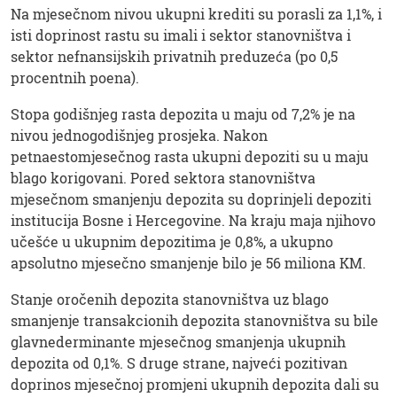
Na mjesečnom nivou ukupni krediti su porasli za 1,1%, i
isti doprinost rastu su imali i sektor stanovništva i
sektor nefnansijskih privatnih preduzeća (po 0,5
procentnih poena).
Stopa godišnjeg rasta depozita u maju od 7,2% je na
nivou jednogodišnjeg prosjeka. Nakon
petnaestomjesečnog rasta ukupni depoziti su u maju
blago korigovani. Pored sektora stanovništva
mjesečnom smanjenju depozita su doprinjeli depoziti
institucija Bosne i Hercegovine. Na kraju maja njihovo
učešće u ukupnim depozitima je 0,8%, a ukupno
apsolutno mjesečno smanjenje bilo je 56 miliona KM.
Stanje oročenih depozita stanovništva uz blago
smanjenje transakcionih depozita stanovništva su bile
glavnederminante mjesečnog smanjenja ukupnih
depozita od 0,1%. S druge strane, najveći pozitivan
doprinos mjesečnoj promjeni ukupnih depozita dali su