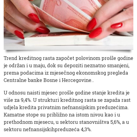
Trend kreditnog rasta započet polovinom prošle godine
je održan i u maju, dok su depoziti neznatno smanjeni,
prema podacima iz mjesečnog ekonomskog pregleda
Centralne banke Bosne i Hercegovine..
U odnosu naisti mjesec prošle godine stanje kredita je
više za 9,4%. U strukturi kreditnog rasta se zapaža rast
udjela kredita privatnim nefnansijskim preduzećima.
Kamatne stope su približno na istom nivou kao i u
prethodnom mjesecu, u sektoru stanovništva 5,6%, a u
sektoru nefnansijskihpreduzeća 4,3%.