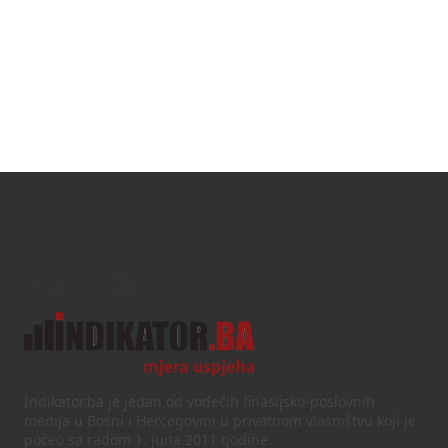
Text/HTML
Indikator.ba je jedan od vodećih finasijsko-poslovnih
medija u Bosni i Hercegovini u privatnom vlasništvu koji je
počeo sa radom 1. juna 2011 godine.