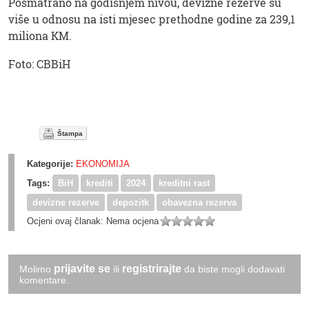
Posmatrano na godišnjem nivou, devizne rezerve su
više u odnosu na isti mjesec prethodne godine za 239,1
miliona KM.
Foto: CBBiH
Štampa
Kategorije:
EKONOMIJA
Tags:
BiH
krediti
2024
kreditni rast
devizne rezerve
depozitk
obavezna rezerva
Ocjeni ovaj članak:
Nema ocjena
prijavite se
registrirajte
Molimo
ili
da biste mogli dodavati
komentare.