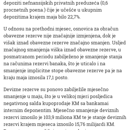
depoziti nefnansijskih privatnih preduzeća (0,6
procnetnih poena.) čije je učešće u ukupnim
depozitima krajem maja bilo 22,7%.
U odnosu na prethodni mjesec, osnovica za obračun
obavezne rezerve nije značajnije izmjenjena, dok je
višak iznad obavezne rezerve značajno smanjen. Usljed
značajnog smanjenja viška iznad obavezne rezerve, u
posmatranom periodu zabilježeno je smanjenje stanja
na računima rezervi banaka, što je uticalo i na
smanjenje implicitne stope obavezne rezerve pa je na
kraju maja iznosila 17,1 posto.
Devizne rezerve su ponovo zabilježile mjesečno
smanjenje u maju, što je u velikoj mjeri posljedica
negativnog salda kupoprodaje KM sa bankamai
internim deponentim. Mjesečno smanjenje deviznih
rezervi iznosilo je 103,9 miliona KM te je stanje deviznih
rezervi krajem mjeseca iznosilo 15,76 milijardi KM.