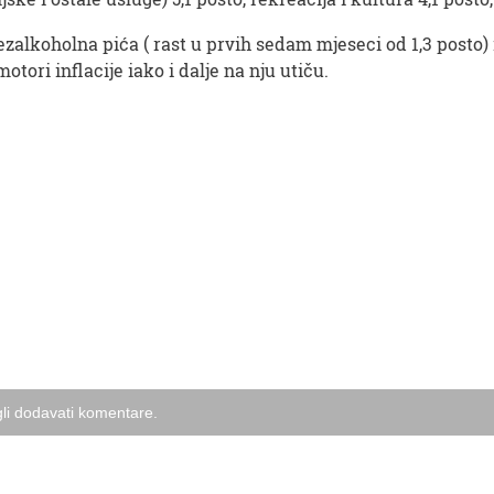
alkoholna pića ( rast u prvih sedam mjeseci od 1,3 posto) i 
motori inflacije iako i dalje na nju utiču.
li dodavati komentare.