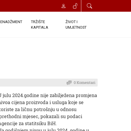
ENADŽMENT
TRŽIŠTE
ŽIVOT I
KAPITALA
UMJETNOST
0 Komentari
U julu 2024.godine nije zabilježena promjena
nivoa cijena proizvoda i usluga koje se
koriste za ličnu potrošnju u odnosu
prethodni mjesec, pokazali su podaci
Agencije za statitsiku BiH.
Na godišnjem nivou u julu 2024. godine u