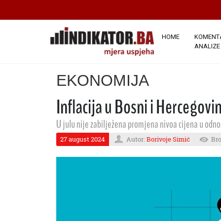
HOME
KOMENTA
ANALIZE
EKONOMIJA
Inflacija u Bosni i Hercegovi
U julu nije zabilježena promjena nivoa cijena u odnos
27 august 2024
Autor:
Borivoje Simić
Bro