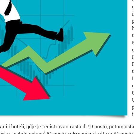
ani i hoteli, gdje je registrovan rast od 7,9 posto, potom osta
e i ostale usluge) 5,1 posto, rekreacija i kultura 4,1 posto, 