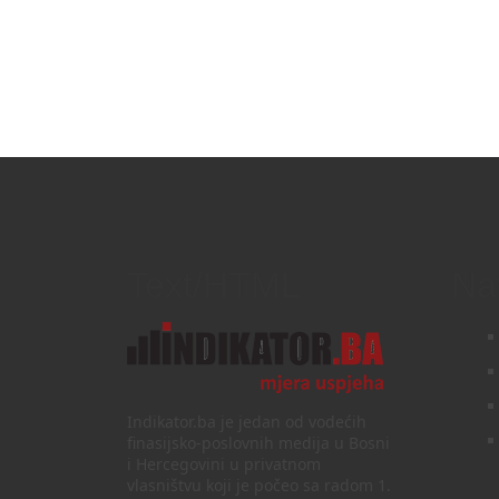
Text/HTML
Na
Indikator.ba je jedan od vodećih
finasijsko-poslovnih medija u Bosni
i Hercegovini u privatnom
vlasništvu koji je počeo sa radom 1.