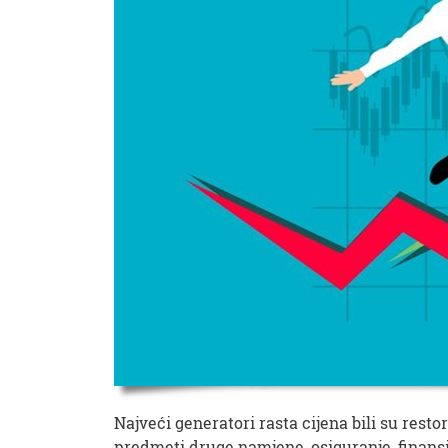
Najveći generatori rasta cijena bili su restor
predmeti druge namjene, osiguranje, finansijsk