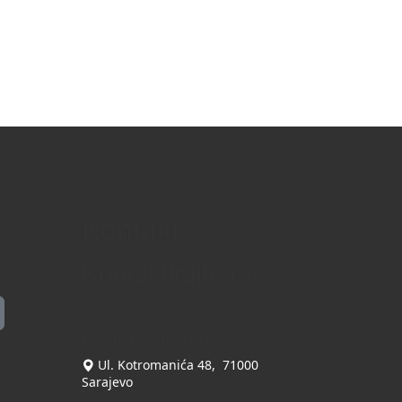
Kontakt
Kontaktirajte nas
INDIKATOR d.o.o.
Ul. Kotromanića 48, 71000
Sarajevo