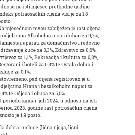
odnosu na isti mjesec prethodne godine
indeks potraošačkih cijena viši je za 1,8
posto.
Na mjesečnom nivou zabilježen je rast cijena
u odjeljcima Alkoholna pića i duhan za 0,7%,
Namještaj, aparati za domaćinstvo i redovno
održavanje kuće za 0,3%, Zdravstvo za 0,6%,
Prijevoz za 1,1%, Rekreacija i kultura za 0,8%,
Restorani i hoteli za 0,3% te Ostala dobra i
usluge za 0,1%.
Istovremeno, pad cijena registrovan je u
odjeljcima Hrana i bezalkoholni napici za
0,4% te Odjeća i obuća za 5,0%.
U periodu januar-juli 2024. u odnosu na isti
period 2023. godine rast potrošačkih cijena
iznosio je 1,9 posto.
la dobra i usluge (lična njega, lični
itd.