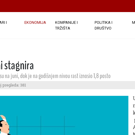
RI I
EKONOMIJA
KOMPANIJE I
POLITIKA I
M
TRŽIŠTA
DRUŠTVO
ni stagnira
u na juni, dok je na godišnjem nivou rast iznosio 1,8 posto
j pregleda: 381