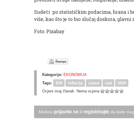
Sudeći po statističkim podacima, hrana i bez
više, kao što je to bio slučaj doskora, glavni 
Foto: Pixabay
Štampa
Kategorije:
EKONOMIJA
Tags:
BiH
inflacija
cijene
rast
2024
Ocjeni ovaj članak:
Nema ocjena
prijavite se
registrirajte
Molimo
ili
da biste mog