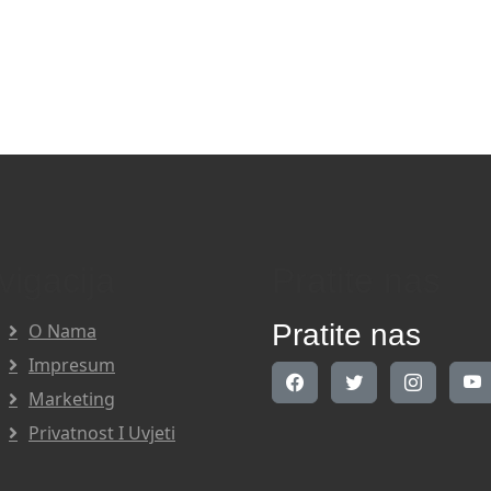
vigacija
Pratite nas
Pratite nas
O Nama
Impresum
Marketing
Privatnost I Uvjeti