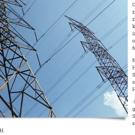
O
z
z
k
i
o
6
N
H
S
s
H
-
g
S
s
H.