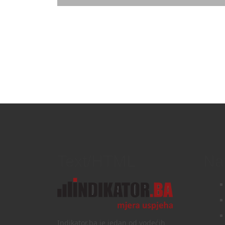
Text/HTML
Na
Indikator.ba je jedan od vodećih