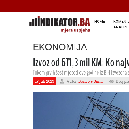
HOME
KOMENTA
ANALIZE
EKONOMIJA
Izvoz od 671,3 mil KM: Ko naj
Tokom prvih šest mjeseci ove godine iz BiH izvezena
17 juli 2023
Autor:
Borivoje Simić
Broj pr