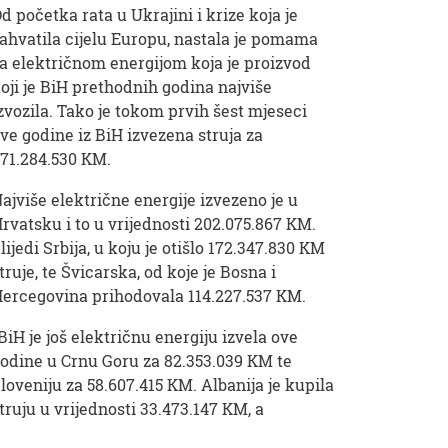
d početka rata u Ukrajini i krize koja je
ahvatila cijelu Europu, nastala je pomama
a električnom energijom koja je proizvod
oji je BiH prethodnih godina najviše
zvozila. Tako je tokom prvih šest mjeseci
ve godine iz BiH izvezena struja za
71.284.530 KM.
ajviše električne energije izvezeno je u
rvatsku i to u vrijednosti 202.075.867 KM.
lijedi Srbija, u koju je otišlo 172.347.830 KM
truje, te Švicarska, od koje je Bosna i
ercegovina prihodovala 114.227.537 KM.
BiH je još električnu energiju izvela ove
odine u Crnu Goru za 82.353.039 KM te
loveniju za 58.607.415 KM. Albanija je kupila
truju u vrijednosti 33.473.147 KM, a