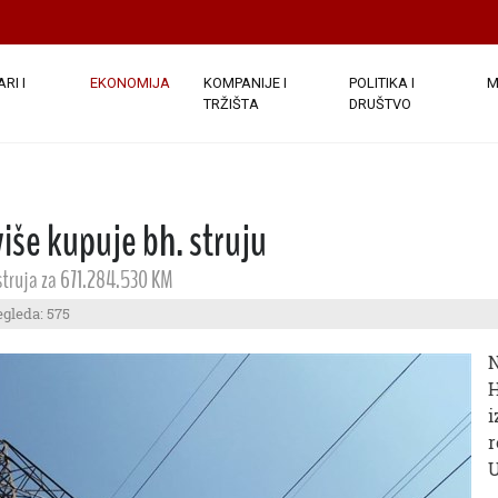
RI I
EKONOMIJA
KOMPANIJE I
POLITIKA I
M
TRŽIŠTA
DRUŠTVO
više kupuje bh. struju
 struja za 671.284.530 KM
egleda: 575
N
H
i
r
U