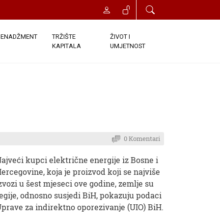
ENADŽMENT
TRŽIŠTE
ŽIVOT I
KAPITALA
UMJETNOST
0 Komentari
ajveći kupci električne energije iz Bosne i
ercegovine, koja je proizvod koji se najviše
zvozi u šest mjeseci ove godine, zemlje su
egije, odnosno susjedi BiH, pokazuju podaci
prave za indirektno oporezivanje (UIO) BiH.