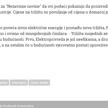
 za "Nezavisne novine" da ovi podaci pokazuju da proizvod
strije. Cijene na tržištu su povoljnije od cijena u domaćoj p
no poveća izvoz električne energije i pronađu nova tržišt
 ovisno od mnogobrojnih činilaca. - Tržišta susjednih zemal
u budućnosti. Prvo, Elektroprivreda je još neefikasna, a dru
 a na ostalim će u budućnosti vjerovatno postati oporezivo
anija
crna gora
izvoz struje
li dodavati komentare.