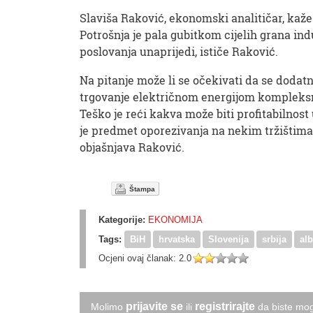
Slaviša Raković, ekonomski analitičar, kaže
Potrošnja je pala gubitkom cijelih grana indu
poslovanja unaprijedi, ističe Raković.
Na pitanje može li se očekivati da se dodat
trgovanje električnom energijom kompleksno i
Teško je reći kakva može biti profitabilnost 
je predmet oporezivanja na nekim tržištima,
objašnjava Raković.
Štampa
Kategorije:
EKONOMIJA
Tags:
BiH
hrvatska
Slovenija
srbija
alb
Ocjeni ovaj članak:
2.0
prijavite se
registrirajte
Molimo
ili
da biste mog