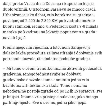
dalje preko Vraca ili na Dobrinju i kupe stan koji je
duplo jeftiniji. U Istočnom Sarajevu se mnogo gradi.
Urbanizan je jako dobar, vrlo korektne su gradnje i
povoljne, od 2.400 do 2.800 KM po kvadratu možete
kupiti stan koji, recimo, u Federaciji košta 7-8 hiljada
maraka po kvadratu na lokaciji poput centra grada –
navodi Ljajić.
Prema njegovim riječima, u Istočnom Sarajevu je
daleko lakša procedura za investiranje i dobivanje svih
potrebnih dozvola, što dodatno podstiče gradnju.
– Mi tamo u ovom trenutku imamo aktivnih pedesetak
građevina. Mnogo jednostavnije se dobivaju
građevinske dozvole i tamo dominira jedna vrlo
kvalitetna arhitektonska škola. Tamo nemamo
nebodera, ne postoje zgrade od po 12 ili 15 spratova, sve
je linijski. Imamo vrlo pristojne bulevare, jako mnogo
parking-mjesta. Sve u svemu, jedna jako lijepa