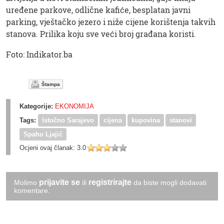
uređene parkove, odlične kafiće, besplatan javni
parking, vještačko jezero i niže cijene korištenja takvih
stanova. Prilika koju sve veći broj građana koristi.
Foto: Indikator.ba
Štampa
Kategorije:
EKONOMIJA
Tags:
Istočno Sarajevo
cijena
kupovina
stanovi
Spaho Ljajić
Ocjeni ovaj članak:
3.0
prijavite se
registrirajte
Molimo
ili
da biste mogli dodavati
komentare.