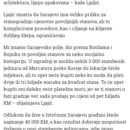
arhitektura, lijepo upakovana – kaže Ljaljić.
Ljajić smatra da Sarajevo ima veliku priliku za
stanogradnju cjenovno povoljnijih stanova, ali to
komplicirane procedure, kao i ciljanje na klijente
dubljeg džepa, ograničavaju
Mi imamo Sarajevsko polje, dio prema Butilama i
Bojniku te povoljne stanove za neku socijalnu
kategoriju. U izgradnji je možda nekih 3.000 stambenih
jedinica od Mercatora preko Koreje do lokacije bivše
mljekare, ali to opet neće kupiti neko ko može da plati
dvije ili tri hiljade maraka za kvadrat stana. To će opet
kupiti oni daleko veće platežne moći, jer se ti stanovi u
fazi gradnje već sada prodaju po cijeni od pet hiljada
KM – objašnjava Ljajić.
Odlukom da žive u Istočnom Sarajevu građani štede
najmanje 40.000 KM, a kao rezultat dobivaju mogućnost
življenja u novi stambenim jedinicama, gdje imaju