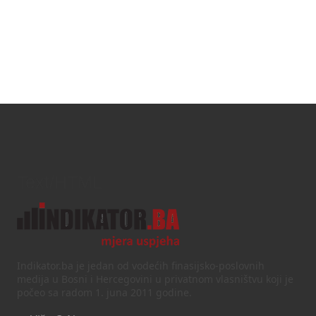
Text/HTML
Indikator.ba je jedan od vodećih finasijsko-poslovnih
medija u Bosni i Hercegovini u privatnom vlasništvu koji je
počeo sa radom 1. juna 2011 godine.