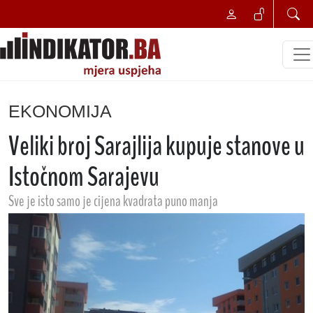
EKONOMIJA
Veliki broj Sarajlija kupuje stanove u
Istočnom Sarajevu
Sve je isto samo je cijena kvadrata puno manja