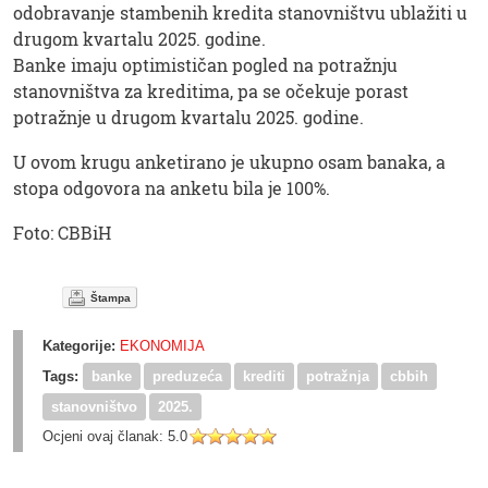
odobravanje stambenih kredita stanovništvu ublažiti u
drugom kvartalu 2025. godine.
Banke imaju optimističan pogled na potražnju
stanovništva za kreditima, pa se očekuje porast
potražnje u drugom kvartalu 2025. godine.
U ovom krugu anketirano je ukupno osam banaka, a
stopa odgovora na anketu bila je 100%.
Foto: CBBiH
Štampa
Kategorije:
EKONOMIJA
Tags:
banke
preduzeća
krediti
potražnja
cbbih
stanovništvo
2025.
Ocjeni ovaj članak:
5.0