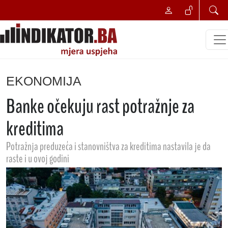
EKONOMIJA
Banke očekuju rast potražnje za
kreditima
Potražnja preduzeća i stanovništva za kreditima nastavila je da
raste i u ovoj godini