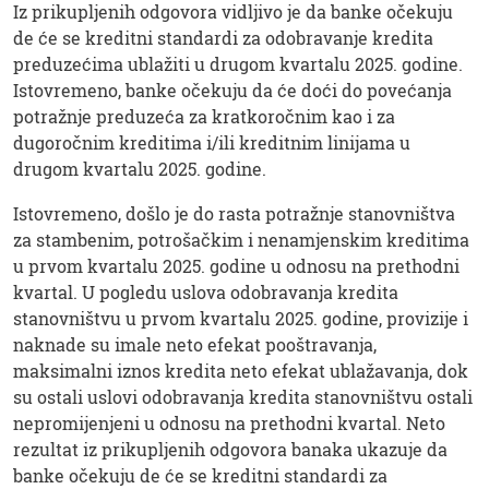
Iz prikupljenih odgovora vidljivo je da banke očekuju
de će se kreditni standardi za odobravanje kredita
preduzećima ublažiti u drugom kvartalu 2025. godine.
Istovremeno, banke očekuju da će doći do povećanja
potražnje preduzeća za kratkoročnim kao i za
dugoročnim kreditima i/ili kreditnim linijama u
drugom kvartalu 2025. godine.
Istovremeno, došlo je do rasta potražnje stanovništva
za stambenim, potrošačkim i nenamjenskim kreditima
u prvom kvartalu 2025. godine u odnosu na prethodni
kvartal. U pogledu uslova odobravanja kredita
stanovništvu u prvom kvartalu 2025. godine, provizije i
naknade su imale neto efekat pooštravanja,
maksimalni iznos kredita neto efekat ublažavanja, dok
su ostali uslovi odobravanja kredita stanovništvu ostali
nepromijenjeni u odnosu na prethodni kvartal. Neto
rezultat iz prikupljenih odgovora banaka ukazuje da
banke očekuju de će se kreditni standardi za