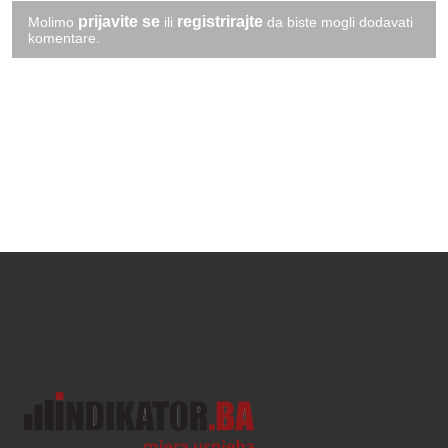
prijavite se
registrirajte
Molimo
ili
da biste mogli dodavati
komentare.
Text/HTML