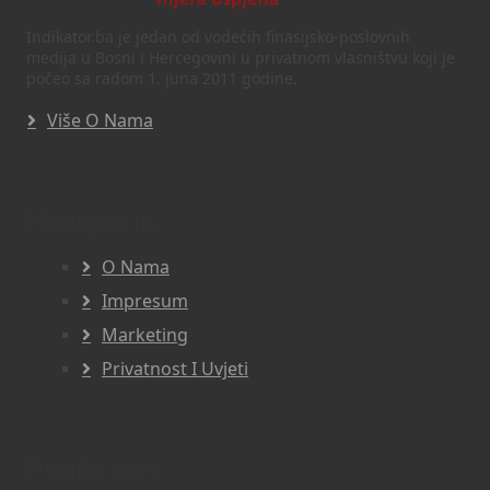
Indikator.ba je jedan od vodećih finasijsko-poslovnih
medija u Bosni i Hercegovini u privatnom vlasništvu koji je
počeo sa radom 1. juna 2011 godine.
Više O Nama
Navigacija
O Nama
Impresum
Marketing
Privatnost I Uvjeti
Pratite nas