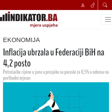
EKONOMIJA
Inflacija ubrzala u Federaciji BiH na
4,2 posto
Potrošačke cijene u junu u prosjeku su porasle za 0,5% u odnosu na
prethodni mjesec