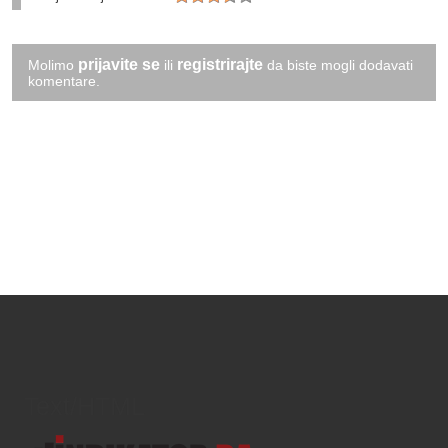
prijavite se
registrirajte
Molimo
ili
da biste mogli dodavati
komentare.
Text/HTML