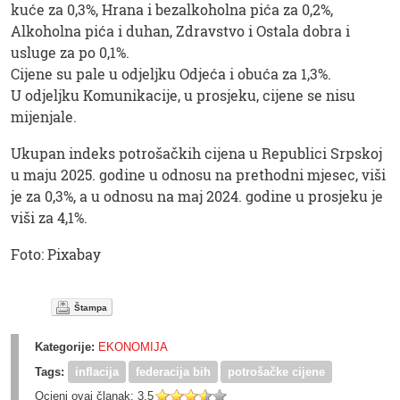
kuće za 0,3%, Hrana i bezalkoholna pića za 0,2%,
Alkoholna pića i duhan, Zdravstvo i Ostala dobra i
usluge za po 0,1%.
Cijene su pale u odjeljku Odjeća i obuća za 1,3%.
U odjeljku Komunikacije, u prosjeku, cijene se nisu
mijenjale.
Ukupan indeks potrošačkih cijena u Republici Srpskoj
u maju 2025. godine u odnosu na prethodni mjesec, viši
je za 0,3%, a u odnosu na maj 2024. godine u prosjeku je
viši za 4,1%.
Foto: Pixabay
Štampa
Kategorije:
EKONOMIJA
Tags:
inflacija
federacija bih
potrošačke cijene
Ocjeni ovaj članak:
3.5