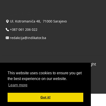
INDIKATOR d.o.o.
Ul. Kotromanića 48, 71000 Sarajevo
+387 061 206 022
redakcija@indikator.ba
©
Copyright 2026 by INDIKATOR d.o.o.
, All Right
Reserved.
This website uses cookies to ensure you get
Terms Of Use
|
Privacy Statement
the best experience on our website.
Powered by THYME SYSTEMS doo
Learn more
Got it!