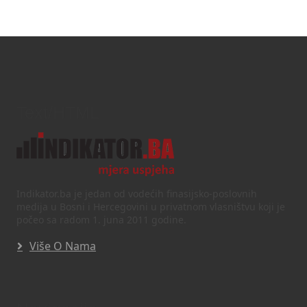
Text/HTML
Indikator.ba je jedan od vodećih finasijsko-poslovnih
medija u Bosni i Hercegovini u privatnom vlasništvu koji je
počeo sa radom 1. juna 2011 godine.
Više O Nama