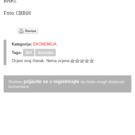
BHRT.
Foto: CBBiH
Štampa
Kategorije:
EKONOMIJA
Tags:
BiH
doznake
Ocjeni ovaj članak:
Nema ocjena
prijavite se
registrirajte
Molimo
ili
da biste mogli dodavati
komentare.