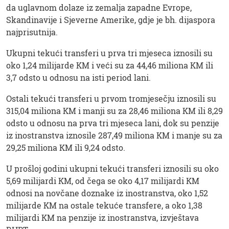
da uglavnom dolaze iz zemalja zapadne Evrope,
Skandinavije i Sjeverne Amerike, gdje je bh. dijaspora
najprisutnija.
Ukupni tekući transferi u prva tri mjeseca iznosili su
oko 1,24 milijarde KM i veći su za 44,46 miliona KM ili
3,7 odsto u odnosu na isti period lani.
Ostali tekući transferi u prvom tromjesečju iznosili su
315,04 miliona KM i manji su za 28,46 miliona KM ili 8,29
odsto u odnosu na prva tri mjeseca lani, dok su penzije
iz inostranstva iznosile 287,49 miliona KM i manje su za
29,25 miliona KM ili 9,24 odsto.
U prošloj godini ukupni tekući transferi iznosili su oko
5,69 milijardi KM, od čega se oko 4,17 milijardi KM
odnosi na novčane doznake iz inostranstva, oko 1,52
milijarde KM na ostale tekuće transfere, a oko 1,38
milijardi KM na penzije iz inostranstva, izvještava