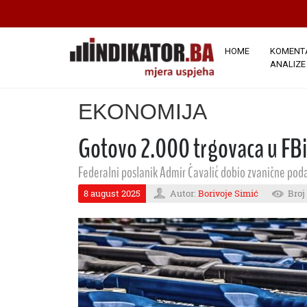
HOME
KOMENTA
ANALIZE
EKONOMIJA
Gotovo 2.000 trgovaca u FBi
Federalni poslanik Admir Čavalić dobio zvanične poda
8 august 2025
Autor:
Borivoje Simić
Broj