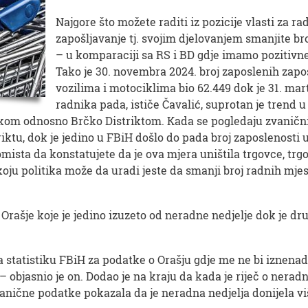
Najgore što možete raditi iz pozicije vlasti za 
zapošljavanje tj. svojim djelovanjem smanjite br
– u komparaciji sa RS i BD gdje imamo pozitivne
Tako je 30. novembra 2024. broj zaposlenih zapo
vozilima i motociklima bio 62.449 dok je 31. mar
radnika pada, ističe Čavalić, suprotan je trend 
om odnosno Brčko Distriktom. Kada se pogledaju zvanični 
iktu, dok je jedino u FBiH došlo do pada broj zaposlenosti u
ista da konstatujete da je ova mjera uništila trgovce, trgo
koju politika može da uradi jeste da smanji broj radnih mjes
 Orašje koje je jedino izuzeto od neradne nedjelje dok je d
statistiku FBiH za podatke o Orašju gdje me ne bi iznenadil
– objasnio je on. Dodao je na kraju da kada je riječ o neradn
vanične podatke pokazala da je neradna nedjelja donijela viš