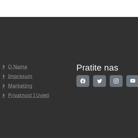
vigacija
Pratite nas
Pratite nas
O Nama
Impresum
Marketing
Privatnost I Uvjeti