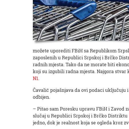
možete uporediti FBiH sa Republikom Srpsk
zaposlenih u Republici Srpskoj i Brčko Distr
radnih mjesta. Tako da ne morate biti ekonom
koji su izgubili radna mjesta. Najgora stvar 
N1
.
Čavalić pojašnjava da ovi podaci uključuju i
odbijen.
– Pitao sam Poresku upravu FBiH i Zavod za 
slučaj u Republici Srpskoj i Brčko Distriktu 
jedno, dok je realnost koja se ogleda kroz z