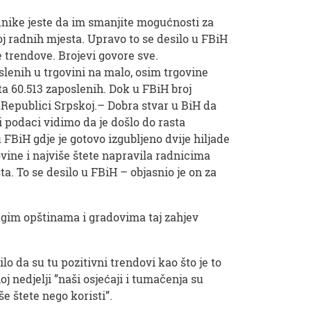
radnike jeste da im smanjite mogućnosti za
oj radnih mjesta. Upravo to se desilo u FBiH
 trendove. Brojevi govore sve.
slenih u trgovini na malo, osim trgovine
ta 60.513 zaposlenih. Dok u FBiH broj
u Republici Srpskoj.– Dobra stvar u BiH da
podaci vidimo da je došlo do rasta
 FBiH gdje je gotovo izgubljeno dvije hiljade
vine i najviše štete napravila radnicima
ta. To se desilo u FBiH – objasnio je on za
rugim opštinama i gradovima taj zahjev
o da su tu pozitivni trendovi kao što je to
oj nedjelji ”naši osjećaji i tumačenja su
e štete nego koristi”.