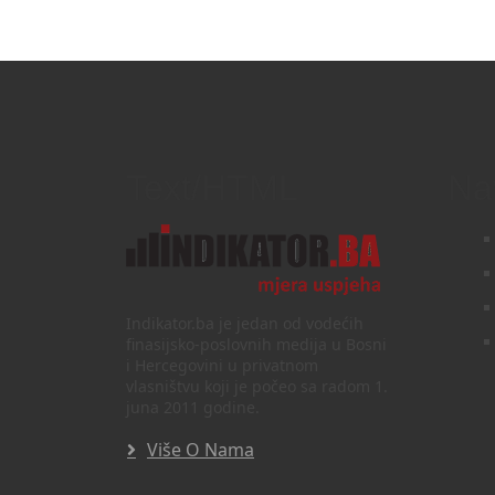
Text/HTML
Na
Indikator.ba je jedan od vodećih
finasijsko-poslovnih medija u Bosni
i Hercegovini u privatnom
vlasništvu koji je počeo sa radom 1.
juna 2011 godine.
Više O Nama