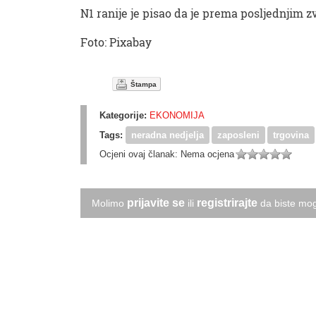
N1 ranije je pisao da je prema posljednjim 
Foto: Pixabay
Štampa
Kategorije:
EKONOMIJA
Tags:
neradna nedjelja
zaposleni
trgovina
Ocjeni ovaj članak:
Nema ocjena
prijavite se
registrirajte
Molimo
ili
da biste mog