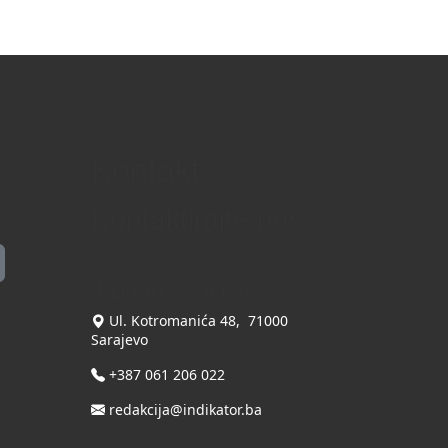
Kontakt
Kontaktirajte nas
INDIKATOR d.o.o.
Ul. Kotromanića 48, 71000
Sarajevo
+387 061 206 022
redakcija@indikator.ba