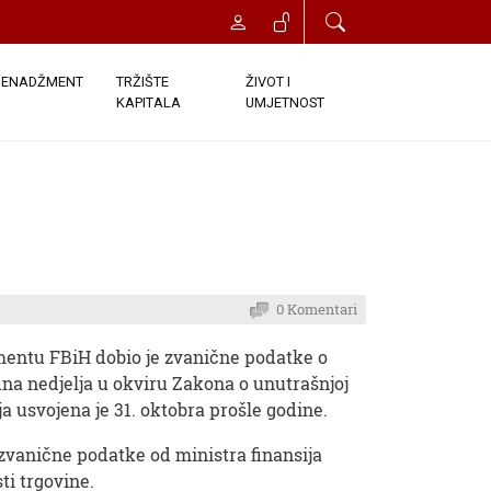
ENADŽMENT
TRŽIŠTE
ŽIVOT I
KAPITALA
UMJETNOST
0 Komentari
mentu FBiH dobio je zvanične podatke o
dna nedjelja u okviru Zakona o unutrašnjoj
a usvojena je 31. oktobra prošle godine.
 zvanične podatke od ministra finansija
ti trgovine.