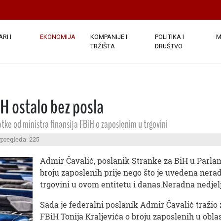
RI I
EKONOMIJA
KOMPANIJE I
POLITIKA I
M
TRŽIŠTA
DRUŠTVO
H ostalo bez posla
tke od ministra finansija FBiH o zaposlenim u trgovini
 pregleda: 225
Admir Čavalić, poslanik Stranke za BiH u Parla
broju zaposlenih prije nego što je uvedena nera
trgovini u ovom entitetu i danas.Neradna nedjelj
Sada je federalni poslanik Admir Čavalić tražio
FBiH Tonija Kraljevića o broju zaposlenih u oblas