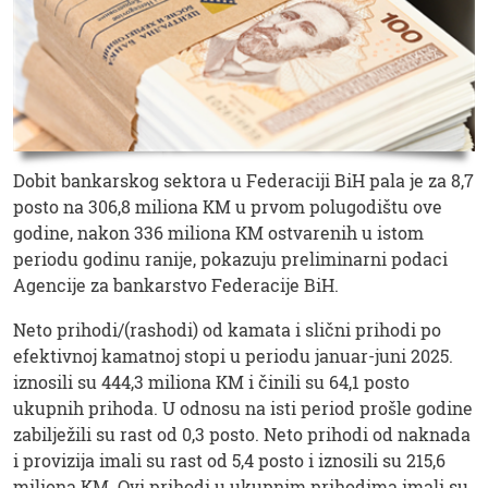
Dobit bankarskog sektora u Federaciji BiH pala je za 8,7
posto na 306,8 miliona KM u prvom polugodištu ove
godine, nakon 336 miliona KM ostvarenih u istom
periodu godinu ranije, pokazuju preliminarni podaci
Agencije za bankarstvo Federacije BiH.
Neto prihodi/(rashodi) od kamata i slični prihodi po
efektivnoj kamatnoj stopi u periodu januar-juni 2025.
iznosili su 444,3 miliona KM i činili su 64,1 posto
ukupnih prihoda. U odnosu na isti period prošle godine
zabilježili su rast od 0,3 posto. Neto prihodi od naknada
i provizija imali su rast od 5,4 posto i iznosili su 215,6
miliona KM. Ovi prihodi u ukupnim prihodima imali su