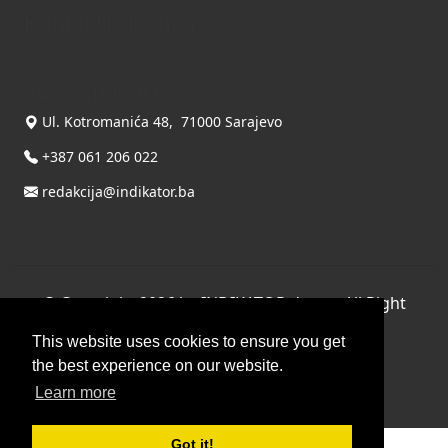
Kontaktirajte nas
INDIKATOR d.o.o.
Ul. Kotromanića 48, 71000 Sarajevo
+387 061 206 022
redakcija@indikator.ba
©
Copyright 2026 by INDIKATOR d.o.o.
, All Right
Reserved.
This website uses cookies to ensure you get
Terms Of Use
|
Privacy Statement
the best experience on our website.
Powered by THYME SYSTEMS doo
Learn more
Got it!