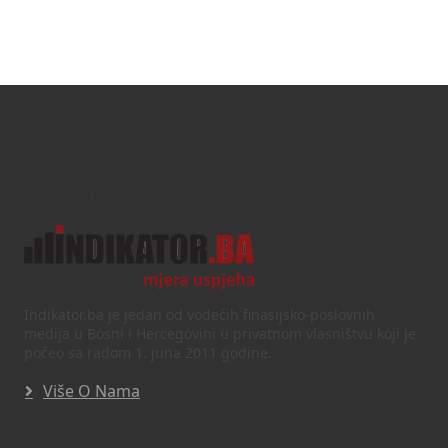
Text/HTML
Indikator.ba je jedan od vodećih finasijsko-poslovnih
medija u Bosni i Hercegovini u privatnom vlasništvu koji je
počeo sa radom 1. juna 2011 godine.
Više O Nama