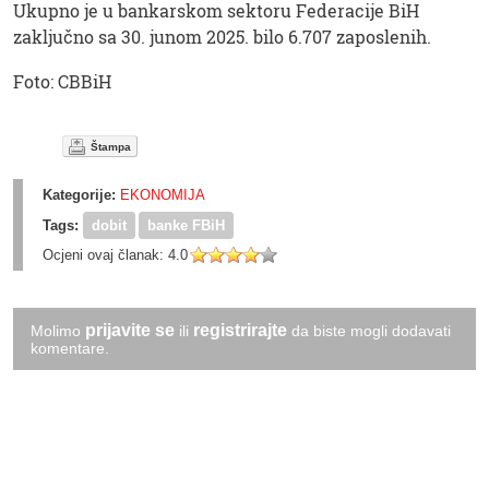
Ukupno je u bankarskom sektoru Federacije BiH
zaključno sa 30. junom 2025. bilo 6.707 zaposlenih.
Foto: CBBiH
Štampa
Kategorije:
EKONOMIJA
Tags:
dobit
banke FBiH
Ocjeni ovaj članak:
4.0
prijavite se
registrirajte
Molimo
ili
da biste mogli dodavati
komentare.